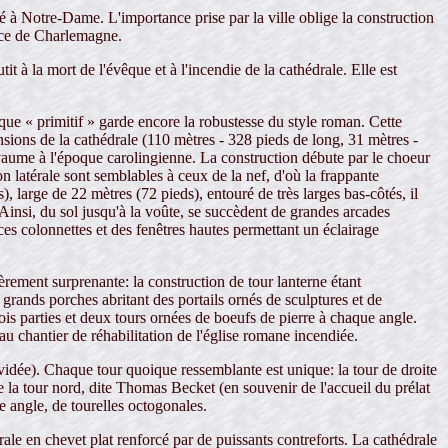
ié à Notre-Dame. L'importance prise par la ville oblige la construction
nce de Charlemagne.
 à la mort de l'évêque et à l'incendie de la cathédrale. Elle est
ue « primitif » garde encore la robustesse du style roman. Cette
nsions de la cathédrale (110 mètres - 328 pieds de long, 31 mètres -
yaume à l'époque carolingienne. La construction débute par le choeur
 latérale sont semblables à ceux de la nef, d'où la frappante
, large de 22 mètres (72 pieds), entouré de très larges bas-côtés, il
 Ainsi, du sol jusqu'à la voûte, se succèdent de grandes arcades
ces colonnettes et des fenêtres hautes permettant un éclairage
ièrement surprenante: la construction de tour lanterne étant
grands porches abritant des portails ornés de sculptures et de
is parties et deux tours ornées de boeufs de pierre à chaque angle.
u chantier de réhabilitation de l'église romane incendiée.
vidée). Chaque tour quoique ressemblante est unique: la tour de droite
ue la tour nord, dite Thomas Becket (en souvenir de l'accueil du prélat
ue angle, de tourelles octogonales.
rale en chevet plat renforcé par de puissants contreforts. La cathédrale