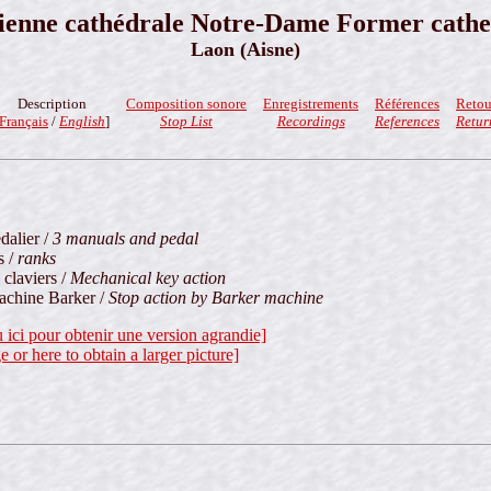
ienne cathédrale Notre-Dame Former cathe
Laon (Aisne)
Description
Composition sonore
Enregistrements
Références
Retou
Français
/
English
]
Stop List
Recordings
References
Retur
dalier /
3 manuals and pedal
s /
ranks
claviers /
Mechanical key action
machine Barker /
Stop action by Barker machine
u ici pour obtenir une version agrandie]
e or here to obtain a larger picture]