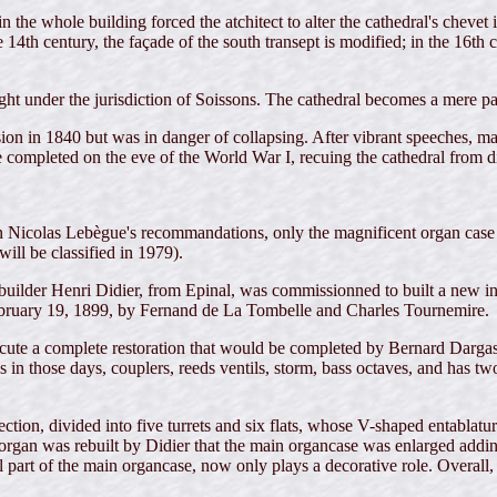
 the whole building forced the atchitect to alter the cathedral's chevet 
 14th century, the façade of the south transept is modified; in the 16th 
ght under the jurisdiction of Soissons. The cathedral becomes a mere paris
on in 1840 but was in danger of collapsing. After vibrant speeches, ma
completed on the eve of the World War I, recuing the cathedral from di
 Nicolas Lebègue's recommandations, only the magnificent organ case re
ill be classified in 1979).
 builder Henri Didier, from Epinal, was commissionned to built a new i
February 19, 1899, by Fernand de La Tombelle and Charles Tournemire.
e a complete restoration that would be completed by Bernard Dargassie
in those days, couplers, reeds ventils, storm, bass octaves, and has two
ction, divided into five turrets and six flats, whose V-shaped entablat
e organ was rebuilt by Didier that the main organcase was enlarged addin
ral part of the main organcase, now only plays a decorative role. Overall