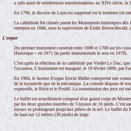
a subi aussi de nombreuses transformations: au XIVe siècle, la f
En 1790, le diocèse de Laon est supprimé est le territoire est rat
La cathédrale fut classée parmi les Monuments historiques dès 1
entrepris en 1846, sous la supervision de Émile Boeswillwald, et
L'orgue
Du premier instrument construit entre 1698 et 1700 sur les cons
Historique » en 1971 (la partie instrumentale le sera en 1979).
C'est après la réfection de la cathédrale par Viollet Le Duc, qu
l'occasion. L'instrument est inauguré, le 19 février 1899, par 
En 1984, le facteur d'orgue Erwin Müller entreprend une restaur
de la tuyauterie que de la mécanique. La console dispose de tout
expressifs, le Récit et le Positif. La transmission des jeux est m
Le buffet est actuellement composé d'un grand corps de Montre en
par les deux grandes tourelles de 5 tuyaux de 16 pieds. C'est san
tuyaux se prolongeant jusqu'aux piliers de la nef. Le buffet du P
de haut sur 12 mètres (39 pieds) de large.