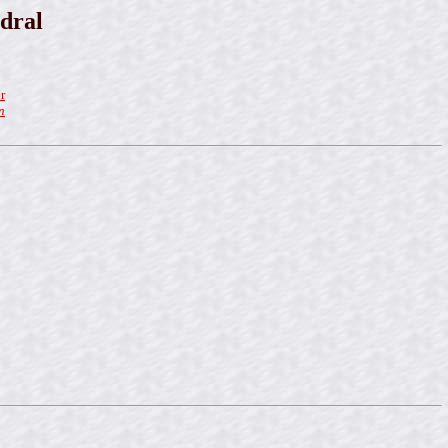
dral
r
n