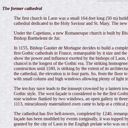
The former cathedral
The first church in Laon was a small 164-feet long (50 m) buil
cathedral dedicated to the Holy Saviour and St. Mary. The new
Under the Capetians, a new Romanesque church is built by Bishop
Bishop Barthelemi de Jur.
In 1155, Bishop Gautier de Mortagne decides to build a complete 
first Gothic cathedrals in France, remarquable by it size and th
show the power and influence exerted by the bishops of Laon, fo
chancel is the longest of the Gothic era. The striking homogeneit
construction until 1180, is striking by the extent of its archite
the cathedral, the elevation is in four parts. So, from the floor
with small colums and high windows allowing plenty of light in
The ten-bay nave leads to the transept crowned by a lantern tower
Gothic style. The west façade is considered to be the first Gothi
rose window flanked by two windows, an open gallery in three se
1113, miraculously materialized oxen came to help at a critical 
The cathedral has five bell-towers, completed by 1240, remarqua
façade has been modified by events (originally, it was topped
granted by the city of Laon to the Engligh prelate who was on th