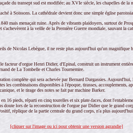
açade du transept sud est modifiée; au XVIe siècle, les chapelles de la 
taché à Soissons. La cathédrale devient donc une simple église paroissiale
840 mais menaçait ruine. Après de vibrants plaidoyers, surtout de Prosp
 s'achevèrent à la veille de la Première Guerre mondiale, sauvant la cat
eils de Nicolas Lebègue, il ne reste plus aujourd'hui qu'un magnifique 
e le facteur d'orgue Henri Didier, d'Epinal, construit un instrument enti
Fernand de La Tombelle et Charles Tournemire.
ation complète qui sera achevée par Bernard Dargassies. Aujourd'hui, l'
es les combinaisons disponibles à l'époque, tirasses, accouplements, ap
écanique, et le tirage des notes se fait par machine Barker.
 16 pieds, réparti en cinq tourelles et six plate-faces, dont l'entableme
s doute lors de la reconstruction de l'orgue par Didier que le grand corp
ositif, réplique de la partie centrale du grand corps, n'a plus aujourd'
[cliquer sur l'image ou ici pour obtenir une version agrandie]