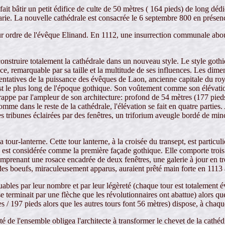
it bâtir un petit édifice de culte de 50 mètres ( 164 pieds) de long déd
arie. La nouvelle cathédrale est consacrée le 6 septembre 800 en prése
r ordre de l'évêque Elinand. En 1112, une insurrection communale aboutit
nstruire totalement la cathédrale dans un nouveau style. Le style gothiq
ce, remarquable par sa taille et la multitude de ses influences. Les dime
sentatives de la puissance des évêques de Laon, ancienne capitale du ro
est le plus long de l'époque gothique. Son voûtement comme son élévation
rappe par l'ampleur de son architecture: profond de 54 mètres (177 pieds)
mme dans le reste de la cathédrale, l'élévation se fait en quatre parties.
s tribunes éclairées par des fenêtres, un triforium aveugle bordé de min
our-lanterne. Cette tour lanterne, à la croisée du transept, est particul
 est considérée comme la première façade gothique. Elle comporte trois 
prenant une rosace encadrée de deux fenêtres, une galerie à jour en tro
es boeufs, miraculeusement apparus, auraient prêté main forte en 1113 a
ables par leur nombre et par leur légèreté (chaque tour est totalement é
 se terminait par une flèche que les révolutionnaires ont abattue) alors q
res / 197 pieds alors que les autres tours font 56 mètres) dispose, à chaq
té de l'ensemble obligea l'architecte à transformer le chevet de la cathéd