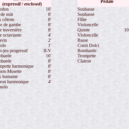
Pédale
(expressif /
enclosed
)
rdon
16'
Soubasse
de nuit
8'
Soubasse
 céleste
8'
Flûte
le de gambe
8'
Violoncelle
e traversière
8'
Quinte
10
e octaviante
4'
Violoncelle
avin
2'
Basse
colo
1'
Corni Dolci
n-jeu progressif
II-V
Bombarde
barde
16'
Trompette
barde
8'
Clairon
mpette harmonique
8'
son-Musette
8'
x humaine
8'
iron harmonique
4'
molo