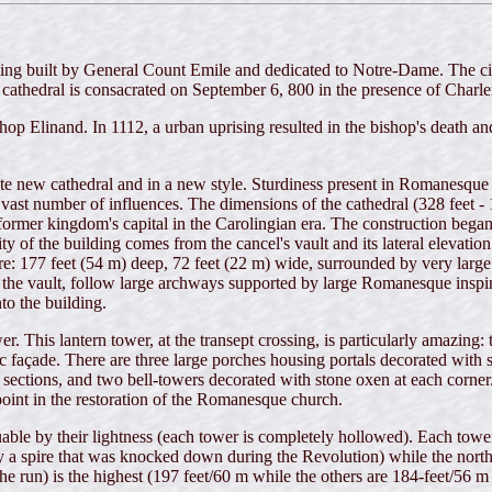
ding built by General Count Emile and dedicated to Notre-Dame. The ci
 cathedral is consacrated on September 6, 800 in the presence of Charl
 Elinand. In 1112, a urban uprising resulted in the bishop's death and 
new cathedral and in a new style. Sturdiness present in Romanesque style
e vast number of influences. The dimensions of the cathedral (328 feet -
rmer kingdom's capital in the Carolingian era. The construction began w
y of the building comes from the cancel's vault and its lateral elevation
cture: 177 feet (54 m) deep, 72 feet (22 m) wide, surrounded by very large
 to the vault, follow large archways supported by large Romanesque inspir
to the building.
. This lantern tower, at the transept crossing, is particularly amazing: 
c façade. There are three large porches housing portals decorated with sc
ctions, and two bell-towers decorated with stone oxen at each corner. 
point in the restoration of the Romanesque church.
ble by their lightness (each tower is completely hollowed). Each tower, 
 by a spire that was knocked down during the Revolution) while the n
e run) is the highest (197 feet/60 m while the others are 184-feet/56 m 