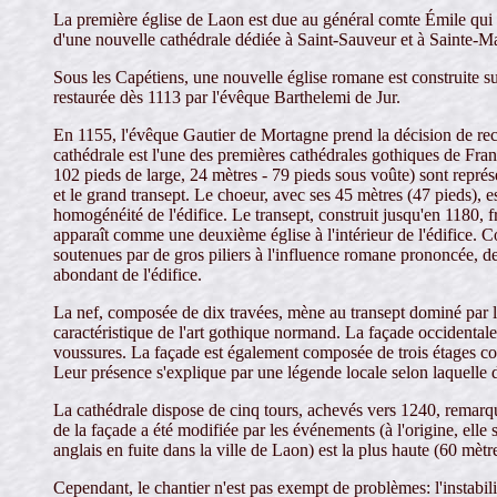
La première église de Laon est due au général comte Émile qui fa
d'une nouvelle cathédrale dédiée à Saint-Sauveur et à Sainte-M
Sous les Capétiens, une nouvelle église romane est construite su
restaurée dès 1113 par l'évêque Barthelemi de Jur.
En 1155, l'évêque Gautier de Mortagne prend la décision de reco
cathédrale est l'une des premières cathédrales gothiques de Fran
102 pieds de large, 24 mètres - 79 pieds sous voûte) sont repré
et le grand transept. Le choeur, avec ses 45 mètres (47 pieds), 
homogénéité de l'édifice. Le transept, construit jusqu'en 1180, f
apparaît comme une deuxième église à l'intérieur de l'édifice. Co
soutenues par de gros piliers à l'influence romane prononcée, de
abondant de l'édifice.
La nef, composée de dix travées, mène au transept dominé par la t
caractéristique de l'art gothique normand. La façade occidentale
voussures. La façade est également composée de trois étages com
Leur présence s'explique par une légende locale selon laquelle d
La cathédrale dispose de cinq tours, achevés vers 1240, remarqu
de la façade a été modifiée par les événements (à l'origine, elle
anglais en fuite dans la ville de Laon) est la plus haute (60 mèt
Cependant, le chantier n'est pas exempt de problèmes: l'instabili