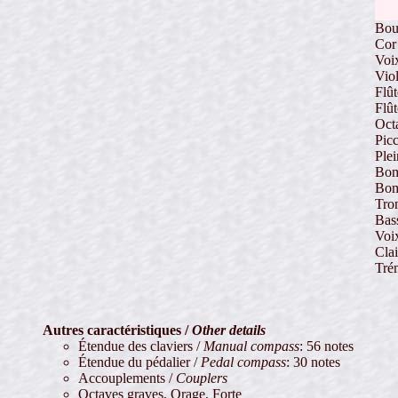
Bou
Cor 
Voix
Vio
Flût
Flût
Oct
Pic
Plei
Bom
Bom
Tro
Bas
Voi
Cla
Tré
Autres caractéristiques /
Other details
Étendue des claviers /
Manual compass
: 56 notes
Étendue du pédalier /
Pedal compass
: 30 notes
Accouplements /
Couplers
Octaves graves, Orage, Forte