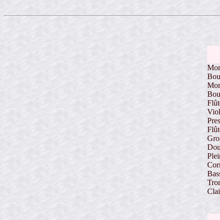
Mon
Bou
Mon
Bou
Flû
Vio
Pres
Flû
Gro
Dou
Plei
Corn
Bas
Tro
Cla