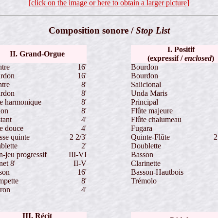
[click on the image or here to obtain a larger picture]
Composition sonore /
Stop List
I. Positif
II. Grand-Orgue
(expressif /
enclosed
)
tre
16'
Bourdon
rdon
16'
Bourdon
tre
8'
Salicional
rdon
8'
Unda Maris
te harmonique
8'
Principal
lon
8'
Flûte majeure
tant
4'
Flûte chalumeau
te douce
4'
Fugara
sse quinte
2 2/3'
Quinte-Flûte
2
blette
2'
Doublette
n-jeu progressif
III-VI
Basson
et 8'
II-V
Clarinette
son
16'
Basson-Hautbois
mpette
8'
Trémolo
iron
4'
III. Récit