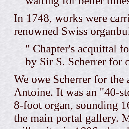
waiting for better time
In 1748, works were carr
renowned Swiss organbui
" Chapter's acquittal 
by Sir S. Scherrer for 
We owe Scherrer for the a
Antoine. It was an "40-s
8-foot organ, sounding 16
the main portal gallery. 