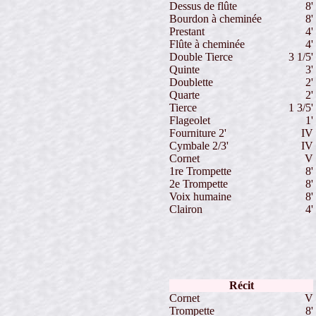
Dessus de flûte
8'
Bourdon à cheminée
8'
Prestant
4'
Flûte à cheminée
4'
Double Tierce
3 1/5'
Quinte
3'
Doublette
2'
Quarte
2'
Tierce
1 3/5'
Flageolet
1'
Fourniture 2'
IV
Cymbale 2/3'
IV
Cornet
V
1re Trompette
8'
2e Trompette
8'
Voix humaine
8'
Clairon
4'
Récit
Cornet
V
Trompette
8'