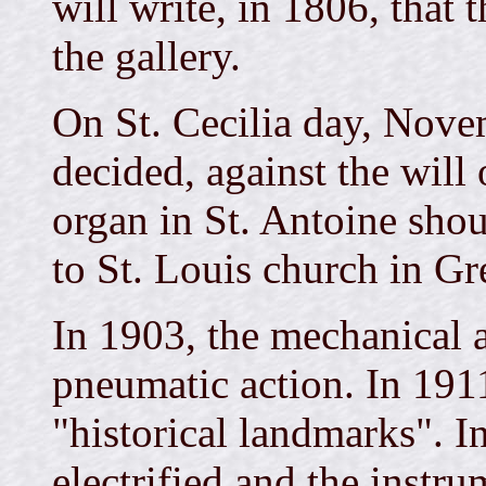
will write, in 1806, that 
the gallery.
On St. Cecilia day, Novem
decided, against the will 
organ in St. Antoine shou
to St. Louis church in Gr
In 1903, the mechanical 
pneumatic action. In 1911
"historical landmarks". I
electrified and the instr