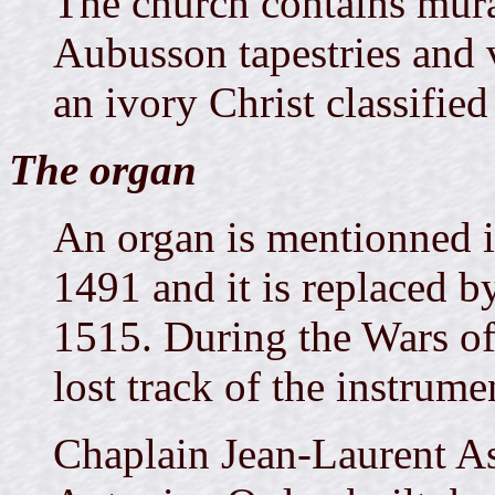
The church contains mura
Aubusson tapestries and 
an ivory Christ classified
The organ
An organ is mentionned i
1491 and it is replaced b
1515. During the Wars of 
lost track of the instrume
Chaplain Jean-Laurent As