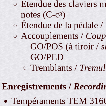
Étendue des claviers 
notes (C-c
)
3
Étendue de la pédale /
Accouplements /
Coup
GO/POS (à tiroir /
s
GO/PED
Tremblants /
Tremul
Enregistrements /
Recordi
Tempéraments TEM 31601