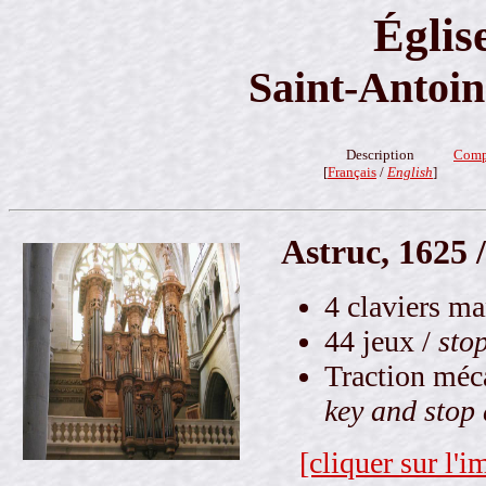
Églis
Saint-Antoin
Description
Comp
[
Français
/
English
]
Astruc, 1625 /
4 claviers ma
44 jeux /
sto
Traction méca
key and stop 
[cliquer sur l'