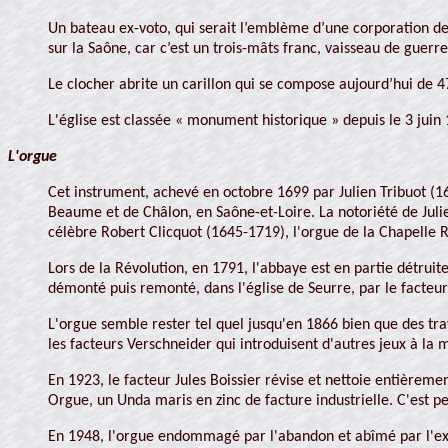
Un bateau ex-voto, qui serait l’emblème d’une corporation des 
sur la Saône, car c’est un trois-mâts franc, vaisseau de guerre
Le clocher abrite un carillon qui se compose aujourd’hui de 4
L'église est classée « monument historique » depuis le 3 juin
L'orgue
Cet instrument, achevé en octobre 1699 par Julien Tribuot (16
Beaume et de Châlon, en Saône-et-Loire. La notoriété de Julien 
célèbre Robert Clicquot (1645-1719), l'orgue de la Chapelle R
Lors de la Révolution, en 1791, l'abbaye est en partie détruit
démonté puis remonté, dans l'église de Seurre, par le facteur
L'orgue semble rester tel quel jusqu'en 1866 bien que des tra
les facteurs Verschneider qui introduisent d'autres jeux à la
En 1923, le facteur Jules Boissier révise et nettoie entièreme
Orgue, un Unda maris en zinc de facture industrielle. C'est pe
En 1948, l'orgue endommagé par l'abandon et abîmé par l'explo