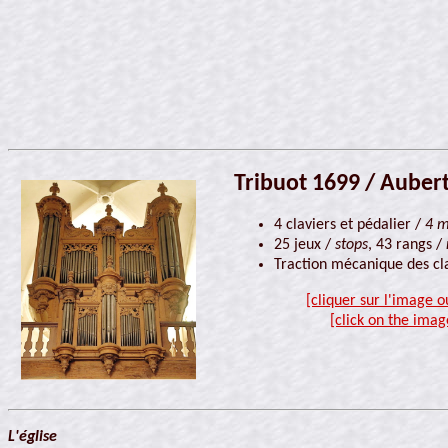
Tribuot 1699 / Auber
4 claviers et pédalier /
4 m
25 jeux /
stops
, 43 rangs /
Traction mécanique des cla
[cliquer sur l'image o
[click on the imag
L'église