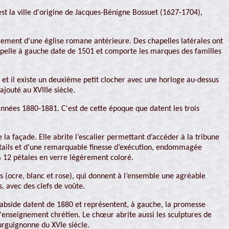
st la ville d'origine de Jacques-Bénigne Bossuet (1627-1704),
placement d'une église romane antérieure. Des chapelles latérales ont
hapelle à gauche date de 1501 et comporte les marques des familles
u et il existe un deuxième petit clocher avec une horloge au-dessus
ajouté au XVIIIe siècle.
années 1880-1881. C'est de cette époque que datent les trois
 la façade. Elle abrite l’escalier permettant d’accéder à la tribune
 détails et d’une remarquable finesse d’exécution, endommagée
à 12 pétales en verre légèrement coloré.
urs (ocre, blanc et rose), qui donnent à l’ensemble une agréable
s, avec des clefs de voûte.
 l’abside datent de 1880 et représentent, à gauche, la promesse
l'enseignement chrétien. Le chœur abrite aussi les sculptures de
urguignonne du XVIe siècle.