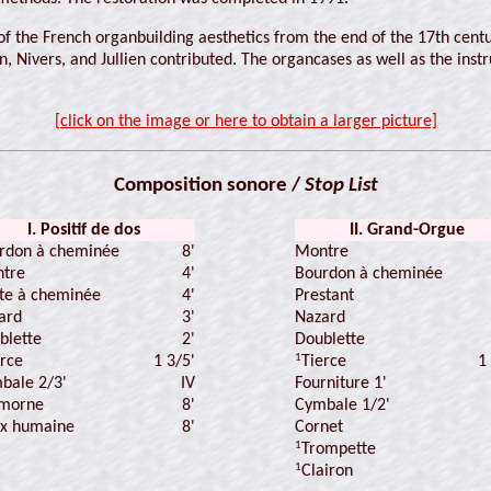
 of the French organbuilding aesthetics from the end of the 17th cent
, Nivers, and Jullien contributed. The organcases as well as the inst
[click on the image or here to obtain a larger picture]
Composition sonore /
Stop List
I. Positif de dos
II. Grand-Orgue
rdon à cheminée
8'
Montre
tre
4'
Bourdon à cheminée
4'
Prestant
ûte à cheminée
ard
3'
Nazard
blette
2'
Doublette
1
1 3/5'
1
erce
Tierce
bale 2/3'
IV
Fourniture 1'
morne
8'
Cymbale 1/2'
8'
Cornet
ix humaine
1
Trompette
1
Clairon