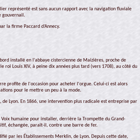
lier représenté est sans aucun rapport avec la navigation fluviale
e gouvernail.
par la firme Paccard d’Annecy.
bord installé en l'abbaye cistercienne de Maizières, proche de
le roi Louis XIV, à peine dix années plus tard (vers 1708), au côté du
e profite de l'occasion pour acheter l'orgue. Celui-ci est alors
cations pour le mettre un peu à la mode.
 de Lyon. En 1866, une intervention plus radicale est entreprise par
la Voix humaine pour installer, derrière la Trompette du Grand-
if, échangée, paraît-il, contre une barre de fer.
fié par les Établissements Merklin, de Lyon. Depuis cette date,