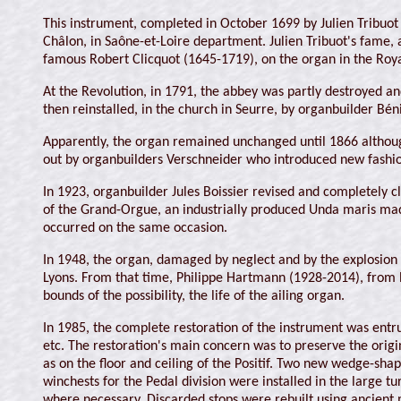
This instrument, completed in October 1699 by Julien Tribuot 
Châlon, in Saône-et-Loire department. Julien Tribuot's fame, 
famous Robert Clicquot (1645-1719), on the organ in the Royal
At the Revolution, in 1791, the abbey was partly destroyed an
then reinstalled, in the church in Seurre, by organbuilder Bén
Apparently, the organ remained unchanged until 1866 althoug
out by organbuilders Verschneider who introduced new fashio
In 1923, organbuilder Jules Boissier revised and completely 
of the Grand-Orgue, an industrially produced Unda maris made 
occurred on the same occasion.
In 1948, the organ, damaged by neglect and by the explosion 
Lyons. From that time, Philippe Hartmann (1928-2014), from R
bounds of the possibility, the life of the ailing organ.
In 1985, the complete restoration of the instrument was entr
etc. The restoration's main concern was to preserve the orig
as on the floor and ceiling of the Positif. Two new wedge-sh
winchests for the Pedal division were installed in the large 
where necessary. Discarded stops were rebuilt using ancient