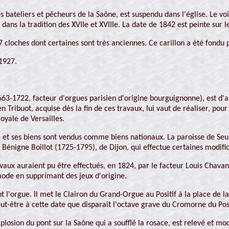
bateliers et pêcheurs de la Saône, est suspendu dans l'église. Le voi
 dans la tradition des XVIIe et XVIIIe. La date de 1842 est peinte sur l
7 cloches dont certaines sont très anciennes. Ce carillon a été fondu 
 1927.
63-1722, facteur d'orgues parisien d'origine bourguignonne), est d'a
Tribuot, acquise dès la fin de ces travaux, lui vaut de réaliser, pour 
oyale de Versailles.
e et ses biens sont vendus comme biens nationaux. La paroisse de Seurr
 Bénigne Boillot (1725-1795), de Dijon, qui effectue certaines modifi
vaux auraient pu être effectués, en 1824, par le facteur Louis Chavan,
 mode en supprimant des jeux d'origine.
nt l'orgue. Il met le Clairon du Grand-Orgue au Positif à la place de 
ut-être à cette date que disparaît l'octave grave du Cromorne du Posit
sion du pont sur la Saône qui a soufflé la rosace, est relevé et modi