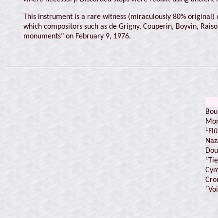
This instrument is a rare witness (miraculously 80% original)
which compositors such as de Grigny, Couperin, Boyvin, Raison
monuments" on February 9, 1976.
Bou
Mon
1
Fl
Naz
Dou
1
Ti
Cym
Cro
1
Vo