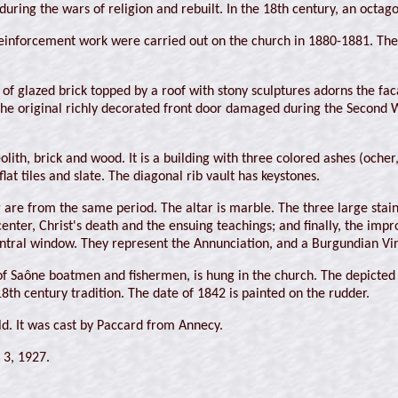
ing the wars of religion and rebuilt. In the 18th century, an octagon
 reinforcement work were carried out on the church in 1880-1881. The
of glazed brick topped by a roof with stony sculptures adorns the faca
he original richly decorated front door damaged during the Second Wo
eolith, brick and wood. It is a building with three colored ashes (ocher
lat tiles and slate. The diagonal rib vault has keystones.
g are from the same period. The altar is marble. The three large sta
center, Christ's death and the ensuing teachings; and finally, the i
entral window. They represent the Annunciation, and a Burgundian Vir
of Saône boatmen and fishermen, is hung in the church. The depicted s
8th century tradition. The date of 1842 is painted on the rudder.
ld. It was cast by Paccard from Annecy.
 3, 1927.