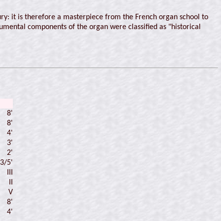
ury: it is therefore a masterpiece from the French organ school to
rumental components of the organ were classified as "historical
8'
8'
4'
3'
2'
 3/5'
III
II
V
8'
4'