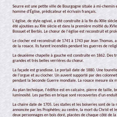
Seurre est une petite ville de Bourgogne située à mi-chemin e
homme d'Église, prédicateur et écrivain français.
L'église, de style ogival, a été construite à la fin du XIIIe 
été ajoutées au XVe siècle et dans la première moitié du XVI
Bossuet et Berbis. Le chœur de l'église est reconstruit et p
Le clocher est reconstruit de 1741 à 1743 par Jean Thomas, arc
de la rosace. Ils furent incendiés pendant les guerres de relig
La deuxième chapelle à gauche est construite en 1862. Des tra
grandes et très belles verrières du chœur.
La façade est grandiose. Le portail date de 1880. Une tourelle 
de l'orgue et au clocher. Un auvent supporté par des colonne
pendant la Seconde Guerre mondiale. La rosace mesure six mè
Au plan technique, l'édifice est en calcaire, pierre de taille,
luminosité. Les parties en brique sont recouvertes d’un enduit.
La chaire date de 1705. Les stalles et les boiseries sont de 
annoncée par les Prophètes; au centre, la mort du Christ et l
deux personnages en bois doré, placées de chaque côté de la 