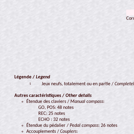
Cor
Légende /
Legend
Jeux neufs, totalement ou en partie /
Completel
1
Autres caractéristiques /
Other details
Étendue des claviers /
Manual compass
:
GO, POS: 48 notes
REC: 25 notes
ECHO : 32 notes
Étendue du pédalier /
Pedal compass
: 26 notes
Accouplements /
Couplers
: