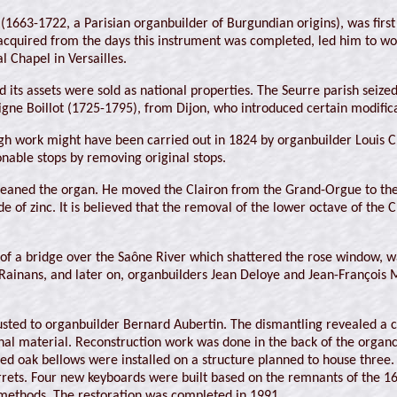
(1663-1722, a Parisian organbuilder of Burgundian origins), was firs
acquired from the days this instrument was completed, led him to work,
 Chapel in Versailles.
d its assets were sold as national properties. The Seurre parish seiz
igne Boillot (1725-1795), from Dijon, who introduced certain modificat
h work might have been carried out in 1824 by organbuilder Louis Ch
nable stops by removing original stops.
cleaned the organ. He moved the Clairon from the Grand-Orgue to the 
of zinc. It is believed that the removal of the lower octave of the C
of a bridge over the Saône River which shattered the rose window, w
ainans, and later on, organbuilders Jean Deloye and Jean-François M
usted to organbuilder Bernard Aubertin. The dismantling revealed a 
inal material. Reconstruction work was done in the back of the organ
aped oak bellows were installed on a structure planned to house thr
turrets. Four new keyboards were built based on the remnants of the 
 methods. The restoration was completed in 1991.