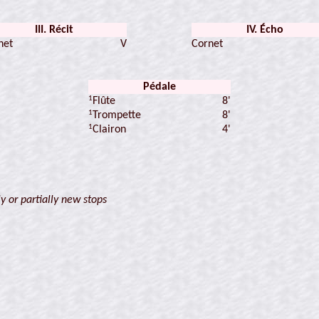
III. Récit
IV. Écho
net
V
Cornet
Pédale
1
8'
Flûte
1
8'
Trompette
1
4'
Clairon
y or partially new stops