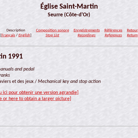
Église Saint-Martin
Seurre (Côte-d'Or)
Description
Composition sonore
Enregistrements
Références
Retour
[
Français
/
English
]
Stop List
Recordings
References
Return
tin 1991
anuals and pedal
ranks
viers et des jeux /
Mechanical key and stop action
u ici pour obtenir une version agrandie]
e or here to obtain a larger picture]