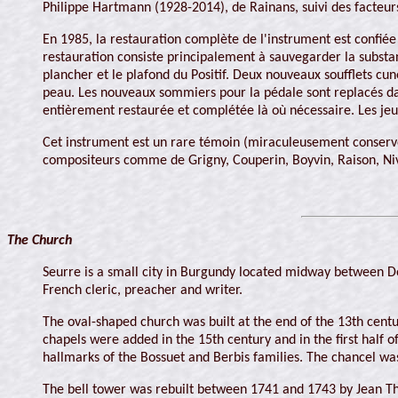
Philippe Hartmann (1928-2014), de Rainans, suivi des facteur
En 1985, la restauration complète de l'instrument est confiée
restauration consiste principalement à sauvegarder la substanc
plancher et le plafond du Positif. Deux nouveaux soufflets cu
peau. Les nouveaux sommiers pour la pédale sont replacés dans
entièrement restaurée et complétée là où nécessaire. Les je
Cet instrument est un rare témoin (miraculeusement conservé à
compositeurs comme de Grigny, Couperin, Boyvin, Raison, Niver
The Church
Seurre is a small city in Burgundy located midway between Do
French cleric, preacher and writer.
The oval-shaped church was built at the end of the 13th centu
chapels were added in the 15th century and in the first half o
hallmarks of the Bossuet and Berbis families. The chancel w
The bell tower was rebuilt between 1741 and 1743 by Jean Tho