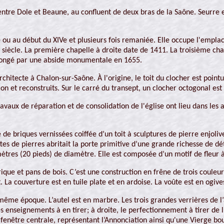
ntre Dole et Beaune, au confluent de deux bras de la Saône. Seurre e
siècle ou au début du XIVe et plusieurs fois remaniée. Elle occupe l'em
e siècle. La première chapelle à droite date de 1411. La troisième c
rolongé par une abside monumentale en 1655.
hitecte à Chalon-sur-Saône. À l'origine, le toit du clocher est point
ion et reconstruits. Sur le carré du transept, un clocher octogonal est 
vaux de réparation et de consolidation de l'église ont lieu dans les 
de briques vernissées coiffée d’un toit à sculptures de pierre enjolive
ttes de pierres abritait la porte primitive d’une grande richesse de
tres (20 pieds) de diamètre. Elle est composée d’un motif de fleur 
 brique et pans de bois. C’est une construction en frêne de trois coule
 La couverture est en tuile plate et en ardoise. La voûte est en ogive
la même époque. L’autel est en marbre. Les trois grandes verrières de
es enseignements à en tirer; à droite, le perfectionnement à tirer de 
fenêtre centrale, représentant l’Annonciation ainsi qu'une Vierge bo