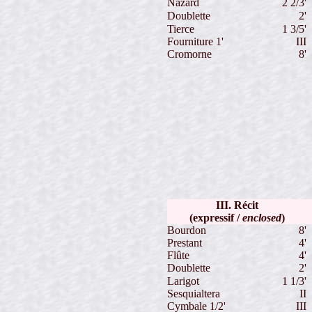
Nazard
2 2/3'
Doublette
2'
Tierce
1 3/5'
Fourniture 1'
III
Cromorne
8'
III. Récit
(expressif /
enclosed
)
Bourdon
8'
Prestant
4'
Flûte
4'
Doublette
2'
Larigot
1 1/3'
Sesquialtera
II
Cymbale 1/2'
III