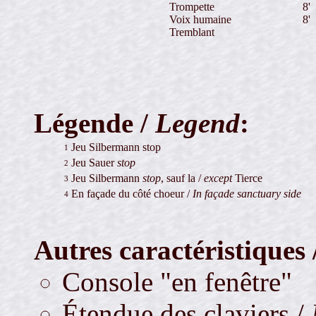
Trompette
8'
Voix humaine
8'
Tremblant
Légende /
Legend
:
Jeu Silbermann stop
1
Jeu Sauer
stop
2
Jeu Silbermann
stop
, sauf la /
except
Tierce
3
En façade du côté choeur /
In façade sanctuary side
4
Autres caractéristiques 
Console "en fenêtre"
Étendue des claviers /