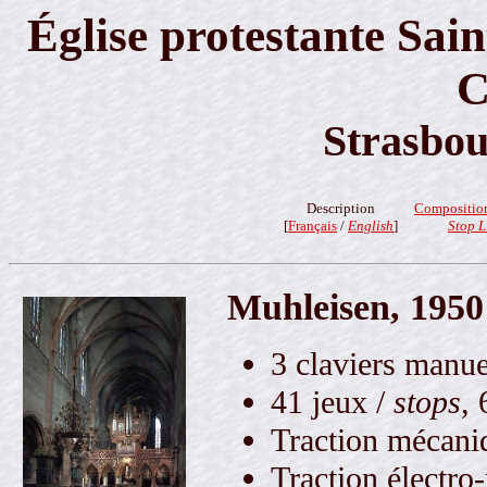
Église protestante Sain
C
Strasbou
Description
Compositio
[
Français
/
English
]
Stop L
Muhleisen, 1950
3 claviers manue
41 jeux /
stops
, 
Traction mécaniq
Traction électro