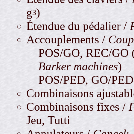
g
)
3
Étendue du pédalier /
Accouplements /
Coup
POS/GO, REC/GO (a
Barker machines
)
POS/PED, GO/PED
Combinaisons ajustabl
Combinaisons fixes /
F
Jeu, Tutti
Annulateurs /
Cancel
: