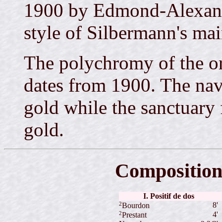
1900 by Edmond-Alexandr
style of Silbermann's mai
The polychromy of the o
dates from 1900. The nave
gold while the sanctuary 
gold.
Composition
I. Positif de dos
2
8'
Bourdon
2
4'
Prestant