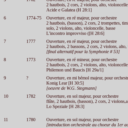
2 hautbois, 2 cors, 2 violons, alto, violoncelle
Acide e Galatea (H 28:1]
6
1774-75
Ouverture, en ré majeur, pour orchestre
2 hautbois, (basson), 2 cors, 2 trompettes, ti
solo, 2 violons, alto, violoncelle, basse
L'incontro improvviso ([H 28:6]
7
1777
Ouverture, en ré majeur, pour orchestre
2 hautbois, 2 bassons, 2 cors, 2 violons, alto,
[final alternatif pour la Symphonie # 53]
8
1773
Ouverture, en ré mineur, pour orchestre
2 hautbois, 2 cors, 2 violons, alto, violoncelle
Philemon und Baucis [H 29a/1]
9
?
Ouverture, en mi bémol majeur, pour orchest
Konig Lear [H 30:5]
[oeuvre de W.G. Stegmann]
10
1782
Ouverture, en sol majeur, pour orchestre
flûte, 2 hautbois, (basson), 2 cors, 2 violons,a
Lo Speziale [H 28:3]
11
1780
Ouverture, en sol majeur, pour orchestre
[introduction orchestrale au choeur du 1er a