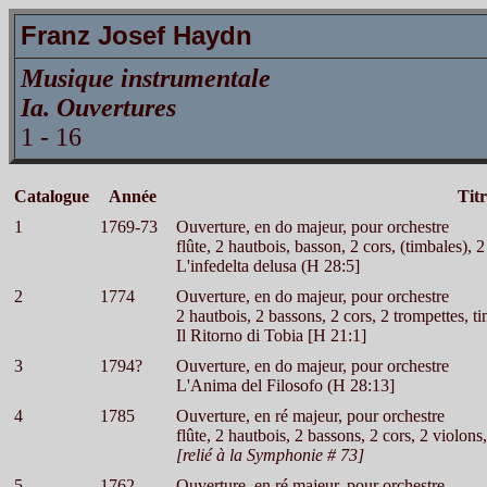
Franz Josef Haydn
Musique instrumentale
Ia. Ouvertures
1 - 16
Catalogue
Année
Tit
1
1769-73
Ouverture, en do majeur, pour orchestre
flûte, 2 hautbois, basson, 2 cors, (timbales), 2
L'infedelta delusa (H 28:5]
2
1774
Ouverture, en do majeur, pour orchestre
2 hautbois, 2 bassons, 2 cors, 2 trompettes, ti
Il Ritorno di Tobia [H 21:1]
3
1794?
Ouverture, en do majeur, pour orchestre
L'Anima del Filosofo (H 28:13]
4
1785
Ouverture, en ré majeur, pour orchestre
flûte, 2 hautbois, 2 bassons, 2 cors, 2 violons,
[relié à la Symphonie # 73]
5
1762
Ouverture, en ré majeur, pour orchestre