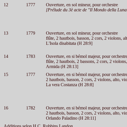
12
1777
Ouverture, en sol mineur, pour orchestre
[Prélude du 3è acte de "Il Mondo della Luna
13
1779
Ouverture, en sol mineur, pour orchestre
flûte, 2 hautbois, basson, 2 cors, 2 violons, al
L'Isola disabitata (H 28:9]
14
1783
Ouverture, en si bémol majeur, pour orchestr
flûte, 2 hautbois, 2 bassons, 2 cors, 2 violons,
Armida (H 28:13]
15
1777
Ouverture, en si bémol majeur, pour orchestr
2 hautbois, basson, 2 cors, 2 violons, alto, vi
La vera Costanza (H 28:8]
16
1782
Ouverture, en si bémol majeur, pour orchestr
2 hautbois, basson, 2 cors, 2 violons, alto, vi
Orlando Paladino (H 28:11]
Additions selon H.C. Robbins Landon