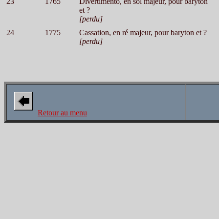
23
1765
Divertimento, en sol majeur, pour baryton
et ?
[perdu]
24
1775
Cassation, en ré majeur, pour baryton et ?
[perdu]
Retour au menu