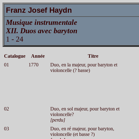
Franz Josef Haydn
Musique instrumentale
XII. Duos avec baryton
1 - 24
Catalogue
Année
Titre
01
1770
Duo, en la majeur, pour baryton et
violoncelle (? basse)
02
Duo, en sol majeur, pour baryton et
violoncelle?
[perdu]
03
Duo, en ré majeur, pour baryton,
violoncelle (et basse ?)