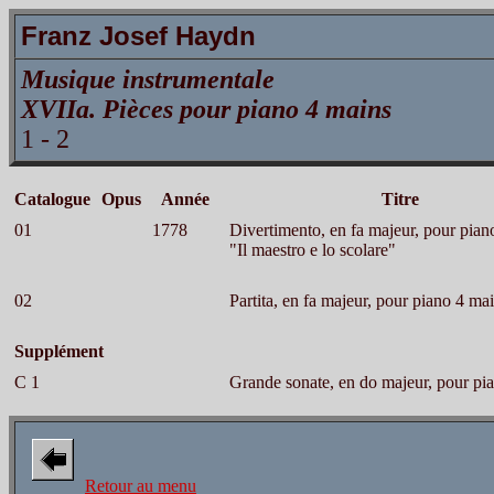
Franz Josef Haydn
Musique instrumentale
XVIIa. Pièces pour piano 4 mains
1 - 2
Catalogue
Opus
Année
Titre
01
1778
Divertimento, en fa majeur, pour pian
"Il maestro e lo scolare"
02
Partita, en fa majeur, pour piano 4 ma
Supplément
C 1
Grande sonate, en do majeur, pour pi
Retour au menu