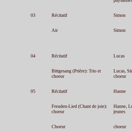
paysanne
03
Récitatif
Simon
Air
Simon
04
Récitatif
Lucas
Bittgesang (Prière): Trio et
Lucas, Si
choeur
choeur
05
Récitatif
Hanne
Freuden-Lied (Chant de joie):
Hanne, Lu
choeur
jeunes
Choeur
choeur