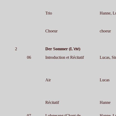
Trio
Hanne, L
Choeur
choeur
2
Der Sommer (L'été)
06
Introduction et Récitatif
Lucas, S
Air
Lucas
Récitatif
Hanne
07
Lobgesang (Chant de
Hanne, Lu