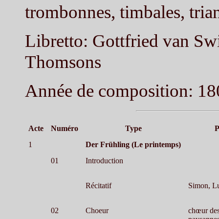
trombonnes, timbales, tria
Libretto: Gottfried van Swi
Thomsons
Année de composition: 18
Acte
Numéro
Type
P
1
Der Frühling (Le printemps)
01
Introduction
Récitatif
Simon, L
02
Choeur
chœur des