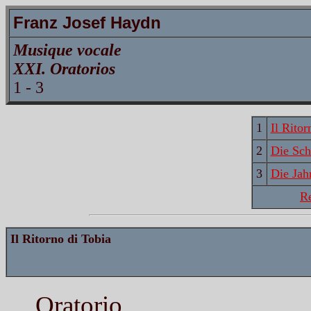
Franz Josef Haydn
Musique vocale
XXI. Oratorios
1 - 3
1
Il Ritor
2
Die Sch
3
Die Jah
R
Il Ritorno di Tobia
Oratorio