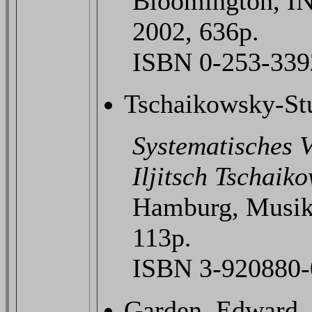
Bloomington, IN.
2002, 636p.
ISBN 0-253-339
Tschaikowsky-Stud
Systematisches V
Iljitsch Tschaik
Hamburg, Musikv
113p.
ISBN 3-920880-
Garden, Edward