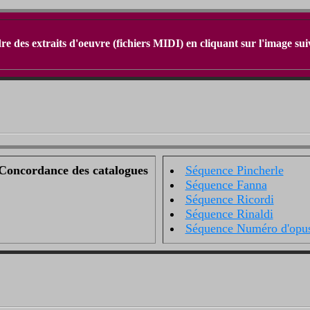
dre des extraits d'oeuvre (fichiers MIDI) en cliquant sur l'image su
Concordance des catalogues
Séquence Pincherle
Séquence Fanna
Séquence Ricordi
Séquence Rinaldi
Séquence Numéro d'opu