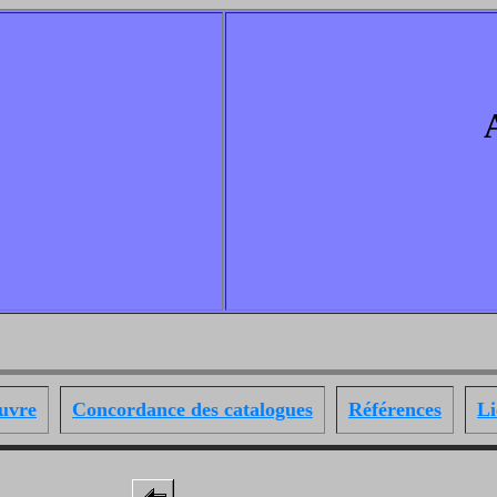
uvre
Concordance des catalogues
Références
Li