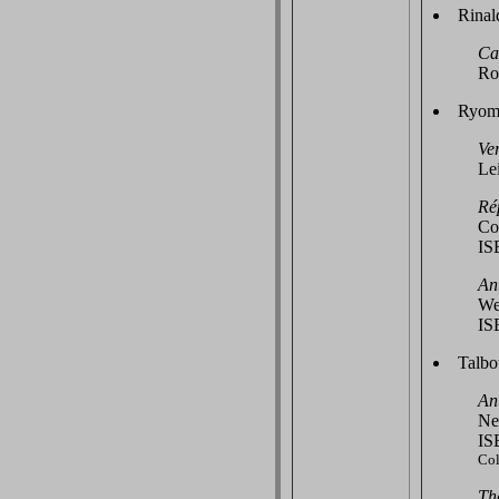
Rinal
Ca
Ro
Ryom,
Ver
Le
Rép
Co
IS
An
We
IS
Talbo
An
Ne
IS
Col
Th