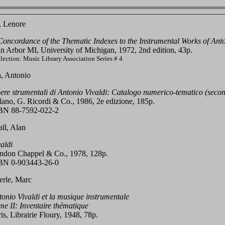
, Lenore
Concordance of the Thematic Indexes to the Instrumental Works of Anto
n Arbor MI, University of Michigan, 1972, 2nd edition, 43p.
lection: Music Library Association Series # 4
, Antonio
ere strumentali di Antonio Vivaldi: Catalogo numerico-tematico (seco
lano, G. Ricordi & Co., 1986, 2e edizione, 185p.
BN 88-7592-022-2
ll, Alan
aldi
ndon Chappel & Co., 1978, 128p.
BN 0-903443-26-0
erle, Marc
onio Vivaldi et la musique instrumentale
e II: Inventaire thématique
is, Librairie Floury, 1948, 78p.