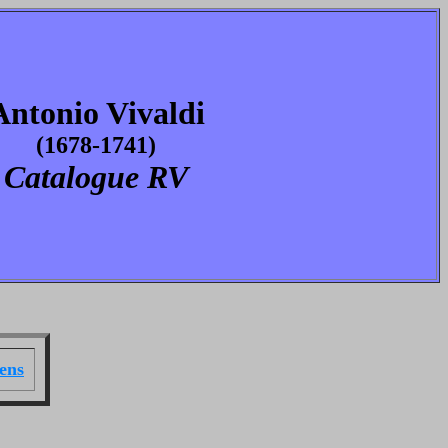
Antonio Vivaldi
(1678-1741)
Catalogue RV
ens