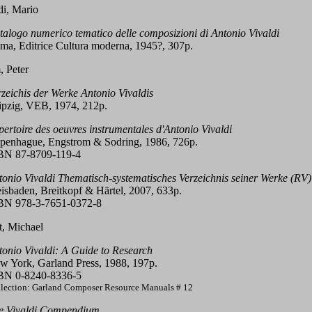
di, Mario
talogo numerico tematico delle composizioni di Antonio Vivaldi
ma, Editrice Cultura moderna, 1945?, 307p.
 Peter
zeichis der Werke Antonio Vivaldis
ipzig, VEB, 1974, 212p.
ertoire des oeuvres instrumentales d'Antonio Vivaldi
penhague, Engstrom & Sodring, 1986, 726p.
BN 87-8709-119-4
tonio Vivaldi Thematisch-systematisches Verzeichnis seiner Werke (RV)
isbaden, Breitkopf & Härtel, 2007, 633p.
BN 978-3-7651-0372-8
t, Michael
tonio Vivaldi: A Guide to Research
w York, Garland Press, 1988, 197p.
BN 0-8240-8336-5
lection: Garland Composer Resource Manuals # 12
e Vivaldi Compendium