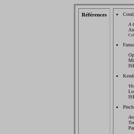
Références
Coral
A 
An
Col
Fanna
Op
Mi
IS
Kenda
Viv
Lo
IS
Pinch
Ant
Tom
Par