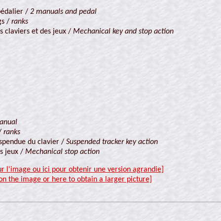
pédalier /
2 manuals and pedal
gs /
ranks
 claviers et des jeux /
Mechanical key and stop action
anual
 /
ranks
spendue du clavier /
Suspended tracker key action
s jeux /
Mechanical stop action
ur l'image ou ici pour obtenir une version agrandie]
 on the image or here to obtain a larger picture]