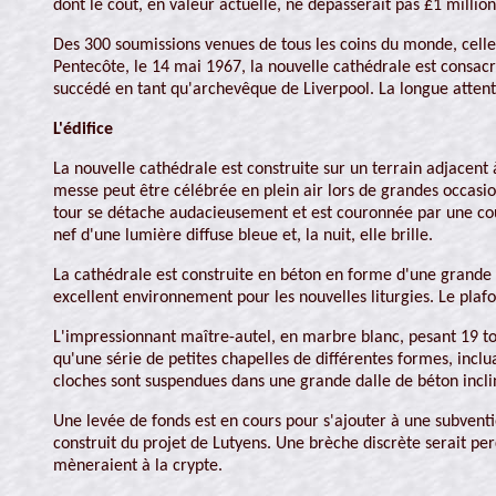
dont le coût, en valeur actuelle, ne dépasserait pas £1 million
Des 300 soumissions venues de tous les coins du monde, celle 
Pentecôte, le 14 mai 1967, la nouvelle cathédrale est consa
succédé en tant qu'archevêque de Liverpool. La longue atten
L'édifice
La nouvelle cathédrale est construite sur un terrain adjacent 
messe peut être célébrée en plein air lors de grandes occasi
tour se détache audacieusement et est couronnée par une cour
nef d'une lumière diffuse bleue et, la nuit, elle brille.
La cathédrale est construite en béton en forme d'une grande "
excellent environnement pour les nouvelles liturgies. Le plaf
L'impressionnant maître-autel, en marbre blanc, pesant 19 tonn
qu'une série de petites chapelles de différentes formes, inclu
cloches sont suspendues dans une grande dalle de béton inclin
Une levée de fonds est en cours pour s'ajouter à une subventi
construit du projet de Lutyens. Une brèche discrète serait per
mèneraient à la crypte.