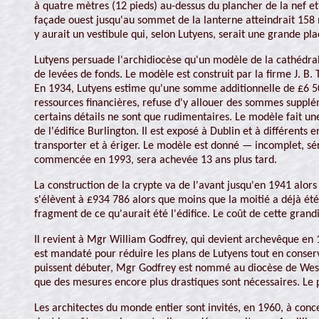
à quatre mètres (12 pieds) au-dessus du plancher de la nef et il
façade ouest jusqu'au sommet de la lanterne atteindrait 158 m
y aurait un vestibule qui, selon Lutyens, serait une grande pla
Lutyens persuade l'archidiocèse qu'un modèle de la cathédrale,
de levées de fonds. Le modèle est construit par la firme J. B.
En 1934, Lutyens estime qu'une somme additionnelle de £6 500
ressources financières, refuse d'y allouer des sommes supplé
certains détails ne sont que rudimentaires. Le modèle fait u
de l'édifice Burlington. Il est exposé à Dublin et à différents
transporter et à ériger. Le modèle est donné — incomplet, s
commencée en 1993, sera achevée 13 ans plus tard.
La construction de la crypte va de l'avant jusqu'en 1941 alors 
s'élèvent à £934 786 alors que moins que la moitié a déjà été
fragment de ce qu'aurait été l'édifice. Le coût de cette gran
Il revient à Mgr William Godfrey, qui devient archevêque en 19
est mandaté pour réduire les plans de Lutyens tout en conser
puissent débuter, Mgr Godfrey est nommé au diocèse de Wes
que des mesures encore plus drastiques sont nécessaires. Le 
Les architectes du monde entier sont invités, en 1960, à conce