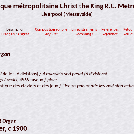
ique métropolitaine Christ the King R.C. Metr
Liverpool (Merseyside)
Description
Composition sonore
Enregistrements
Références
Retour
[
Français
/
English
]
Stop List
Recordings
Reference
Return
rgan
édalier (6 divisions) /
4 manuals and pedal (6 divisions)
gs /
ranks
, 4565 tuyaux /
pipes
tique des claviers et des jeux /
Electro-pneumatic key and stop acti
t Organ
r, c 1900