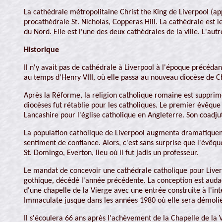
La cathédrale métropolitaine Christ the King de Liverpool (ap
procathédrale St. Nicholas, Copperas Hill. La cathédrale est l
du Nord. Elle est l'une des deux cathédrales de la ville. L'autr
Historique
Il n'y avait pas de cathédrale à Liverpool à l'époque précédant
au temps d'Henry VIII, où elle passa au nouveau diocèse de C
Après la Réforme, la religion catholique romaine est supprimé
diocèses fut rétablie pour les catholiques. Le premier évêque
Lancashire pour l'église catholique en Angleterre. Son coadju
La population catholique de Liverpool augmenta dramatiquemen
sentiment de confiance. Alors, c'est sans surprise que l'évêque
St. Domingo, Everton, lieu où il fut jadis un professeur.
Le mandat de concevoir une cathédrale catholique pour Liverp
gothique, décédé l'année précédente. La conception est audaci
d'une chapelle de la Vierge avec une entrée construite à l'inté
Immaculate jusque dans les années 1980 où elle sera démolie, 
Il s'écoulera 66 ans après l'achèvement de la Chapelle de la 