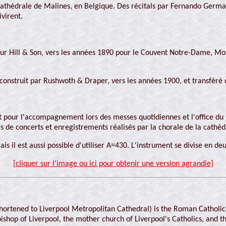
a cathédrale de Malines, en Belgique. Des récitals par Fernando Ger
virent.
teur Hill & Son, vers les années 1890 pour le Couvent Notre-Dame, Mont
construit par Rushwoth & Draper, vers les années 1900, et transféré de
 pour l'accompagnement lors des messes quotidiennes et l'office du soi
s de concerts et enregistrements réalisés par la chorale de la cathéd
s il est aussi possible d'utiliser A=430. L'instrument se divise en deux
[cliquer sur l'image ou ici pour obtenir une version agrandie]
shortened to Liverpool Metropolitan Cathedral) is the Roman Catholic c
bishop of Liverpool, the mother church of Liverpool's Catholics, and th