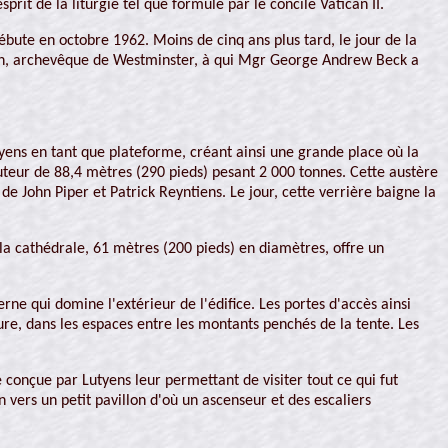
prit de la liturgie tel que formulé par le concile Vatican II.
ébute en octobre 1962. Moins de cinq ans plus tard, le jour de la
enan, archevêque de Westminster, à qui Mgr George Andrew Beck a
utyens en tant que plateforme, créant ainsi une grande place où la
uteur de 88,4 mètres (290 pieds) pesant 2 000 tonnes. Cette austère
 John Piper et Patrick Reyntiens. Le jour, cette verrière baigne la
la cathédrale, 61 mètres (200 pieds) en diamètres, offre un
rne qui domine l'extérieur de l'édifice. Les portes d'accès ainsi
ture, dans les espaces entre les montants penchés de la tente. Les
 conçue par Lutyens leur permettant de visiter tout ce qui fut
 vers un petit pavillon d'où un ascenseur et des escaliers