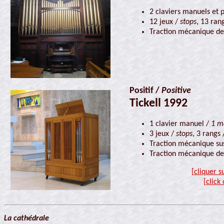
2 claviers manuels et 
12 jeux /
stops
, 13 ran
Traction mécanique des
Positif /
Positive
Tickell 1992
1 clavier manuel /
1 m
3 jeux /
stops
, 3 rangs
Traction mécanique su
Traction mécanique de
[cliquer s
[click
La cathédrale