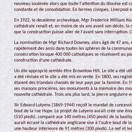
nouveau soulevée alors que toute l'attention du diocèse est c
constante et de consolidation. En termes civiques, Liverpool 
En 1922, le deuxième archevêque, Mgr Frederick William Keati
cathédrale renaît et, en moins de six ans avant son décès, la
que la construction puisse aller de l'avant sans interruption. 
La nomination de Mgr Richard Downey, alors âgé de 47 ans, e
rapidement des amis dans toutes les sphères de la communauté
consécration lorsque 400 000 catholiques se réunissent au pa
construction d'une cathédrale.
Un site approprié semble être Brownlow Hill. Le site a été uti
a été révisée et le site a été mis en vente. En 1800, ses regist
étaient des Irlandais chassés de leur pays par la famine. En 
ses maisons princières, ses monuments à la mémoire des morts
nouvelle cathédrale. Trois ans plus tard, la pierre angulaire e
Sir Edward Lutyens (1869-1944) reçoit le mandat de concevoir u
bout de la rue Hope. Le projet de Lutyens aurait créé une éno
(510 pieds), comparé aux 140 mètres (450 pieds) de la basiliq
aurait écrasé la cathédrale anglicane sise à l'autre bout de 
une hauteur intérieure de 91 mètres (300 pieds). La nef et les