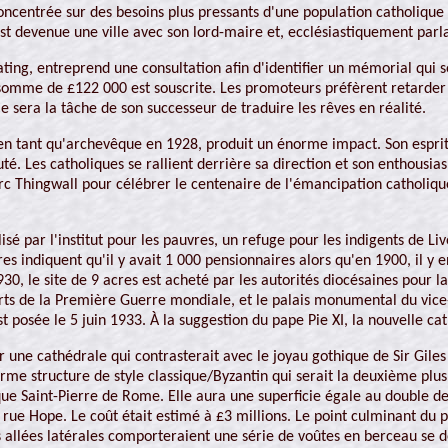
oncentrée sur des besoins plus pressants d'une population catholique 
est devenue une ville avec son lord-maire et, ecclésiastiquement parl
ng, entreprend une consultation afin d'identifier un mémorial qui s
 somme de £122 000 est souscrite. Les promoteurs préfèrent retarder la
Ce sera la tâche de son successeur de traduire les rêves en réalité.
n tant qu'archevêque en 1928, produit un énorme impact. Son esprit
. Les catholiques se rallient derrière sa direction et son enthousia
rc Thingwall pour célébrer le centenaire de l'émancipation catholiqu
lisé par l'institut pour les pauvres, un refuge pour les indigents de 
res indiquent qu'il y avait 1 000 pensionnaires alors qu'en 1900, il y 
1930, le site de 9 acres est acheté par les autorités diocésaines po
 de la Première Guerre mondiale, et le palais monumental du vice-roi
st posée le 5 juin 1933. À la suggestion du pape Pie XI, la nouvelle ca
ne cathédrale qui contrasterait avec le joyau gothique de Sir Giles Gi
rme structure de style classique/Byzantin qui serait la deuxième plus
ue Saint-Pierre de Rome. Elle aura une superficie égale au double de 
la rue Hope. Le coût était estimé à £3 millions. Le point culminant du
 allées latérales comporteraient une série de voûtes en berceau se dé