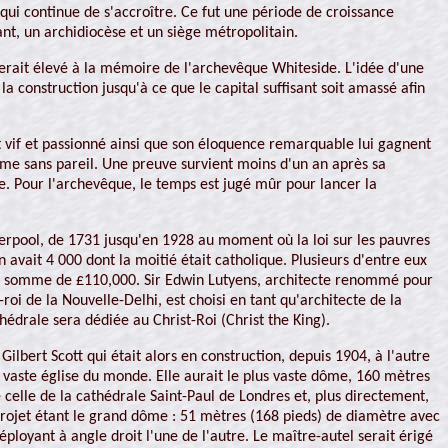
qui continue de s'accroître. Ce fut une période de croissance
ant, un archidiocèse et un siège métropolitain.
erait élevé à la mémoire de l'archevêque Whiteside. L'idée d'une
 construction jusqu'à ce que le capital suffisant soit amassé afin
 vif et passionné ainsi que son éloquence remarquable lui gagnent
sme sans pareil. Une preuve survient moins d'un an après sa
e. Pour l'archevêque, le temps est jugé mûr pour lancer la
Liverpool, de 1731 jusqu'en 1928 au moment où la loi sur les pauvres
en avait 4 000 dont la moitié était catholique. Plusieurs d'entre eux
ur la somme de £110,000. Sir Edwin Lutyens, architecte renommé pour
 de la Nouvelle-Delhi, est choisi en tant qu'architecte de la
thédrale sera dédiée au Christ-Roi (Christ the King).
lbert Scott qui était alors en construction, depuis 1904, à l'autre
 vaste église du monde. Elle aurait le plus vaste dôme, 160 mètres
celle de la cathédrale Saint-Paul de Londres et, plus directement,
 projet étant le grand dôme : 51 mètres (168 pieds) de diamètre avec
ployant à angle droit l'une de l'autre. Le maître-autel serait érigé