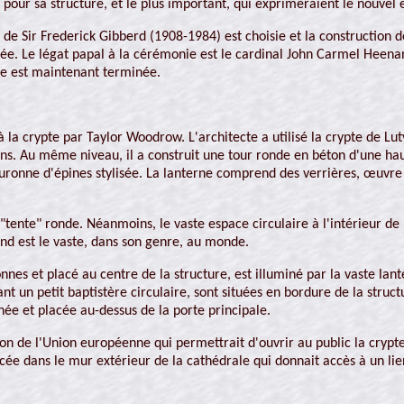
 pour sa structure, et le plus important, qui exprimeraient le nouvel es
de Sir Frederick Gibberd (1908-1984) est choisie et la construction d
crée. Le légat papal à la cérémonie est le cardinal John Carmel He
te est maintenant terminée.
à la crypte par Taylor Woodrow. L'architecte a utilisé la crypte de L
ons. Au même niveau, il a construit une tour ronde en béton d'une ha
onne d'épines stylisée. La lanterne comprend des verrières, œuvre de
tente" ronde. Néanmoins, le vaste espace circulaire à l'intérieur de 
ond est le vaste, dans son genre, au monde.
es et placé au centre de la structure, est illuminé par la vaste lante
ant un petit baptistère circulaire, sont situées en bordure de la struc
ée et placée au-dessus de la porte principale.
on de l'Union européenne qui permettrait d'ouvrir au public la crypte
cée dans le mur extérieur de la cathédrale qui donnait accès à un lien