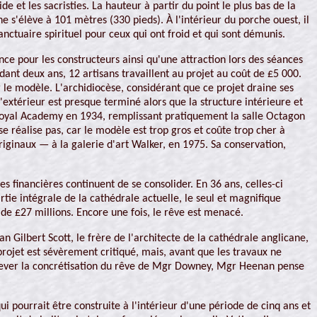
de et les sacristies. La hauteur à partir du point le plus bas de la
 s'élève à 101 mètres (330 pieds). À l'intérieur du porche ouest, il
anctuaire spirituel pour ceux qui ont froid et qui sont démunis.
nce pour les constructeurs ainsi qu'une attraction lors des séances
dant deux ans, 12 artisans travaillent au projet au coût de £5 000.
le modèle. L'archidiocèse, considérant que ce projet draine ses
extérieur est presque terminé alors que la structure intérieure et
u Royal Academy en 1934, remplissant pratiquement la salle Octagon
 se réalise pas, car le modèle est trop gros et coûte trop cher à
ginaux — à la galerie d'art Walker, en 1975. Sa conservation,
es financières continuent de se consolider. En 36 ans, celles-ci
ie intégrale de la cathédrale actuelle, le seul et magnifique
 de £27 millions. Encore une fois, le rêve est menacé.
n Gilbert Scott, le frère de l'architecte de la cathédrale anglicane,
rojet est sévèrement critiqué, mais, avant que les travaux ne
ever la concrétisation du rêve de Mgr Downey, Mgr Heenan pense
i pourrait être construite à l'intérieur d'une période de cinq ans et