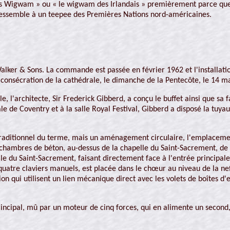
y's Wigwam » ou « le wigwam des Irlandais » premièrement parce qu
ressemble à un teepee des Premières Nations nord-américaines.
 Walker & Sons. La commande est passée en février 1962 et l'installa
 consécration de la cathédrale, le dimanche de la Pentecôte, le 14 m
, l'architecte, Sir Frederick Gibberd, a conçu le buffet ainsi que sa f
rale de Coventry et à la salle Royal Festival, Gibberd a disposé la tuy
aditionnel du terme, mais un aménagement circulaire, l'emplacement
x chambres de béton, au-dessus de la chapelle du Saint-Sacrement, de c
lle du Saint-Sacrement, faisant directement face à l'entrée principa
quatre claviers manuels, est placée dans le chœur au niveau de la ne
ion qui utilisent un lien mécanique direct avec les volets de boîtes d
principal, mû par un moteur de cinq forces, qui en alimente un secon