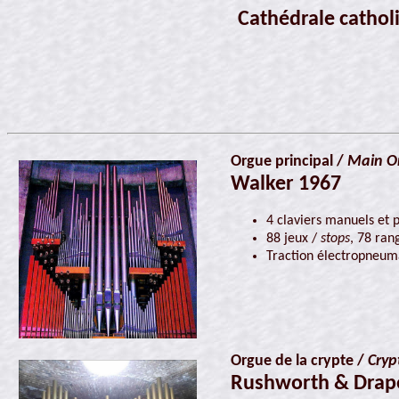
Cathédrale cathol
Orgue principal /
Main O
Walker 1967
4 claviers manuels et p
88 jeux /
stops
, 78 ran
Traction électropneuma
Orgue de la crypte /
Cryp
Rushworth & Drape