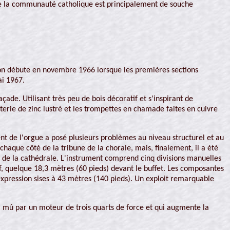
e la communauté catholique est principalement de souche
tion débute en novembre 1966 lorsque les premières sections
ai 1967.
açade. Utilisant très peu de bois décoratif et s'inspirant de
auterie de zinc lustré et les trompettes en chamade faites en cuivre
 de l'orgue a posé plusieurs problèmes au niveau structurel et au
haque côté de la tribune de la chorale, mais, finalement, il a été
le de la cathédrale. L'instrument comprend cinq divisions manuelles
f, quelque 18,3 mètres (60 pieds) devant le buffet. Les composantes
'expression sises à 43 mètres (140 pieds). Un exploit remarquable
d, mû par un moteur de trois quarts de force et qui augmente la