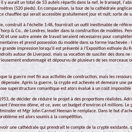
 y aurait un total de 53 autels répartis dans la nef, le transept, l'absi
ètres (520 pieds). En comparaison, la tour de la cathédrale anglicane
ce chauffée qui serait accessible gratuitement jour et nuit; sorte de s
 construit à l'échelle 1:48, fournirait un outil inestimable de référe
 Thorp & Co., de Londres, leader dans la construction de modèles. Pen
 et une autre année de travail seraient nécessaires pour compléter 
mentaires et prend possession du modèle dans sa forme inachevée : l'
ne grande impression lorsqu'il est présenté à l'Exposition estivale d
 endroits autour de Liverpool, mais sa vocation de susciter des dons ne
érieusement endommagé et dépourvu de plusieurs de ses morceaux ori
que la guerre met fin aux activités de construction, mais les ressourc
 dépensée. Après la guerre, la crypte est achevée et demeure une part
diose superstructure romantique est alors évalué à un coût impossible
53, de décider de réduire le projet à des proportions réalistes. Adria
vant l'énorme dôme, et ce, avec un budget d'environ £4 millions. Le p
tminster et Mgr John Carmel Heenan le remplace. Dans le but d'ach
problème est alors soumis à la compétition.
voir une cathédrale qui prendrait le compte de la crypte existante, qu