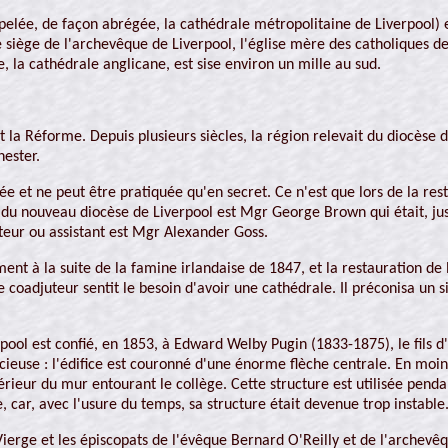
pelée, de façon abrégée, la cathédrale métropolitaine de Liverpool) e
e siège de l'archevêque de Liverpool, l'église mère des catholiques de
e, la cathédrale anglicane, est sise environ un mille au sud.
 la Réforme. Depuis plusieurs siècles, la région relevait du diocèse de
hester.
e et ne peut être pratiquée qu'en secret. Ce n'est que lors de la res
 du nouveau diocèse de Liverpool est Mgr George Brown qui était, jusq
teur ou assistant est Mgr Alexander Goss.
t à la suite de la famine irlandaise de 1847, et la restauration de 
 coadjuteur sentit le besoin d'avoir une cathédrale. Il préconisa un si
ool est confié, en 1853, à Edward Welby Pugin (1833-1875), le fils d
euse : l'édifice est couronné d'une énorme flèche centrale. En moins 
rieur du mur entourant le collège. Cette structure est utilisée pendant
car, avec l'usure du temps, sa structure était devenue trop instable
Vierge et les épiscopats de l'évêque Bernard O'Reilly et de l'archev