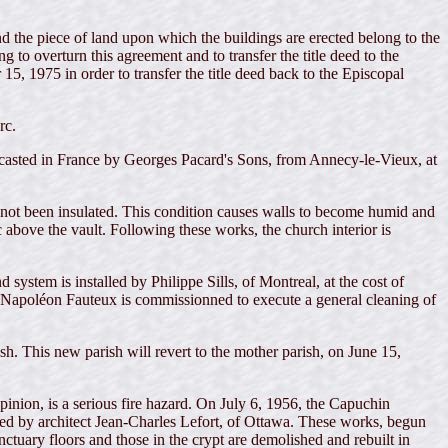
the piece of land upon which the buildings are erected belong to the
o overturn this agreement and to transfer the title deed to the
, 1975 in order to transfer the title deed back to the Episcopal
rc.
casted in France by Georges Pacard's Sons, from Annecy-le-Vieux, at
e not been insulated. This condition causes walls to become humid and
c above the vault. Following these works, the church interior is
ystem is installed by Philippe Sills, of Montreal, at the cost of
r Napoléon Fauteux is commissionned to execute a general cleaning of
. This new parish will revert to the mother parish, on June 15,
inion, is a serious fire hazard. On July 6, 1956, the Capuchin
red by architect Jean-Charles Lefort, of Ottawa. These works, begun
nctuary floors and those in the crypt are demolished and rebuilt in