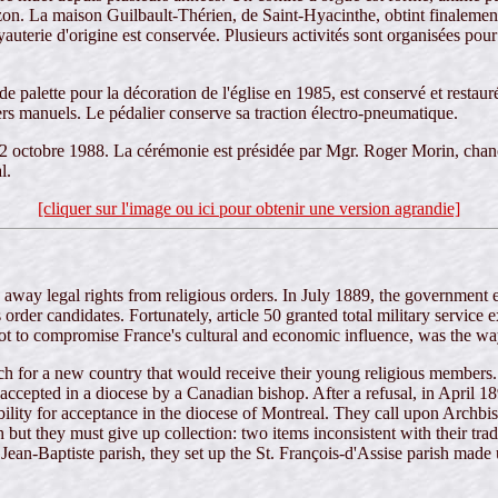
rizon. La maison Guilbault-Thérien, de Saint-Hyacinthe, obtint finaleme
uterie d'origine est conservée. Plusieurs activités sont organisées pour 
de palette pour la décoration de l'église en 1985, est conservé et restau
rs manuels. Le pédalier conserve sa traction électro-pneumatique.
 12 octobre 1988. La cérémonie est présidée par Mgr. Roger Morin, chance
l.
[cliquer sur l'image ou ici pour obtenir une version agrandie]
away legal rights from religious orders. In July 1889, the government en
s order candidates. Fortunately, article 50 granted total military servic
not to compromise France's cultural and economic influence, was the way
h for a new country that would receive their young religious members. 
accepted in a diocese by a Canadian bishop. After a refusal, in April 
ssibility for acceptance in the diocese of Montreal. They call upon Arc
 but they must give up collection: two items inconsistent with their tra
Jean-Baptiste parish, they set up the St. François-d'Assise parish mad