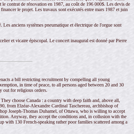
nt le contrat de rénovation en 1987, au coût de 196 000$. Les devis de
financer le projet. Les travaux sont exécutés entre mars 1987 et juin
ré. Les anciens systèmes pneumatique et électrique de l'orgue sont
lier et vicaire épiscopal. Le concert inaugural est donné par Pierre
acts a bill restricting recruitment by compelling all young
e exemption, in time of peace, to all persons aged between 20 and 30
 out for religious orders.
They choose Canada : a country with deep faith and, above all,
1890, from Elzéar-Alexandre Cardinal Taschereau, archbishop of
hbishop Joseph-Thomas Duhamel, of Ottawa, who is willing to accept
dition. Anyway, they accept the conditions and, in collusion with the
e up with 130 French-speaking rather poor families scattered among a