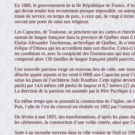
En 1880, le gouvernement de la IIe République de France, d’inspi
qui devait rendre leur recrutement presque impossible, en astreign
totale de service, en temps de paix, à ceux qui, de vingt à tren
ouvrait une porte de salut aux religieux.
Les Capucins, de Toulouse, se penchent sur les cartes et cherche
surtout de langue française dans la province de Québec mais il f
Elzéar-Alexandre Taschereau, archevêque de Québec, ils n’entre
évêque d’Ottawa qui les accueillent dans son diocèse. Celui-ci l
les conditions et, avec la complicité des Dominicains qui leur cè
comprend alors 130 familles de langue française plutôt pauvres,
Une nouvelle paroisse exige un nouveau lieu de culte, une nouve
détache quatre arpents et les vend 6 000$ aux Capucins pour l’é
selon les plans de l’architecte Jude Routhier. Cette église devi
pieds) par 14,6 mètres (48 pieds) de largeur et 6,7 mètres (22 p
La direction de la paroisse est assumée par le Père Pacifique à 
En même temps que se poursuit la construction de l’église, on ér
Puis, l’aile de l’est du couvent est réalisée en 1892 par l’entrep
De février à mai 1895, des transformations, d’après les plans du
les cérémonies, la construction d’une voûte cintrée, ainsi que l’a
Suite à un incendie survenu dans la ville voisine de Hull en 19