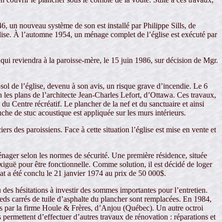
, un nouveau système de son est installé par Philippe Sills, de
lise. À l’automne 1954, un ménage complet de l’église est exécuté par
i reviendra à la paroisse-mère, le 15 juin 1986, sur décision de Mgr.
ol de l’église, devenu à son avis, un risque grave d’incendie. Le 6
n les plans de l’architecte Jean-Charles Lefort, d’Ottawa. Ces travaux,
 Centre récréatif. Le plancher de la nef et du sanctuaire et ainsi
che de stuc acoustique est appliquée sur les murs intérieurs.
rs des paroissiens. Face à cette situation l’église est mise en vente et
ménager selon les normes de sécurité. Une première résidence, située
 exiguë pour être fonctionnelle. Comme solution, il est décidé de loger
at a été conclu le 21 janvier 1974 au prix de 50 000$.
 eu des hésitations à investir des sommes importantes pour l’entretien.
ieds carrés de tuile d’asphalte du plancher sont remplacées. En 1984,
és par la firme Houle & Frères, d’Anjou (Québec). Un autre octroi
s permettent d’effectuer d’autres travaux de rénovation : réparations et