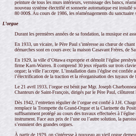
peinture de tous les murs intérieurs, vernissage des bancs, réam
nouveau système électrifié et sonnerie automatique est install
80 000$. Au cours de 1986, les réaménagements du sanctuaire 
L’orgue
Durant les premières années de sa fondation, la musique est as
En 1933, un vicaire, le Père Paul s’intéresse au chœur de chant 
démarches sont en cours avec la maison Casavant Frères, de Sai
En 1929, la ville d’Ottawa exproprie et démolit l’église presbyt
firme Karn-Warren. Il comprend 30 jeux répartis sur trois clavi
orgue; la ville l’accepte. L’installation dans l’église est conf
l’électrification de la traction et la réorganisation des tuyaux de
Le 21 avril 1933, l’orgue est bénit par Mgr. Joseph Charbonneau,
Chanteurs de Saint-François, dirigés par le Père Paul, clôturent
Dès 1942, l’entretien régulier de l’orgue est confié à J.H. Cha
remplace la Trompette du Grand-Orgue et la Clarinette du Positif
suffisamment protégé au cours des travaux effectuées à l’église
instrument. Face aux prix de l’une ou l’autre solution, la parois
s’ennuient des grandes orgues.
À partir de 1979, on s'intéresse à nouveau au vieil orgue demeu