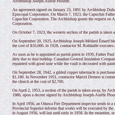
Archbishop Joseph-Aurèle Plourde.
An agreement signed on January 23, 1891 by Archbishop Duhamel
Episcopal Corporation. On March 7, 1923, the Capuchin Fathers 
Capuchin Corporation. The Archbishop grants the request on Apr
Corporation.
On October 7, 1923, the western section of the parish is taken
On September 20, 1925, Archbishop Joseph-Médard Émard blesses
the cost of $10,000. In 1928, contractor M. Robitaille executes a
As soon as he is appointed as parish priest in 1939, Father Pau
dirty due to dust buildup. Canadian General Insulation Company i
repainted with good taste while the vault is decorated with painti
On September 28, 1942, a gilded copper tabernacle is purchased 
$1,180. In November 1951, contractor Marcel Demers is commiss
the church at the cost of $2,700.
On April 2, 1953, a section of the parish is taken away, by Ar
1986, upon a decree signed by Archbishop Joseph-Aurèle Plou
In April 1956, an Ottawa Fire Department inspector sends in a r
Provincial Superior informs that works will be executed by the
in August 1956, will last until early in 1958. In the meantine, 