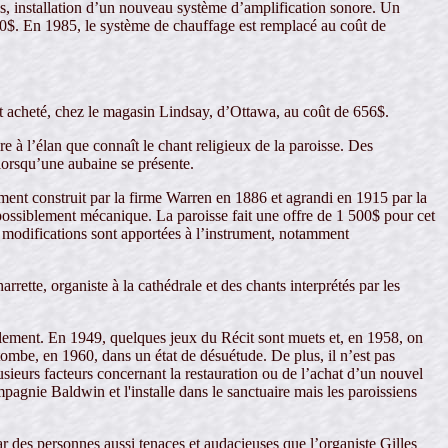
res, installation d’un nouveau système d’amplification sonore. Un
00$. En 1985, le système de chauffage est remplacé au coût de
st acheté, chez le magasin Lindsay, d’Ottawa, au coût de 656$.
 à l’élan que connaît le chant religieux de la paroisse. Des
lorsqu’une aubaine se présente.
ument construit par la firme Warren en 1886 et agrandi en 1915 par la
possiblement mécanique. La paroisse fait une offre de 1 500$ pour cet
s modifications sont apportées à l’instrument, notamment
ette, organiste à la cathédrale et des chants interprétés par les
llement. En 1949, quelques jeux du Récit sont muets et, en 1958, on
tombe, en 1960, dans un état de désuétude. De plus, il n’est pas
sieurs facteurs concernant la restauration ou de l’achat d’un nouvel
mpagnie Baldwin et l'installe dans le sanctuaire mais les paroissiens
 des personnes aussi tenaces et audacieuses que l’organiste Gilles