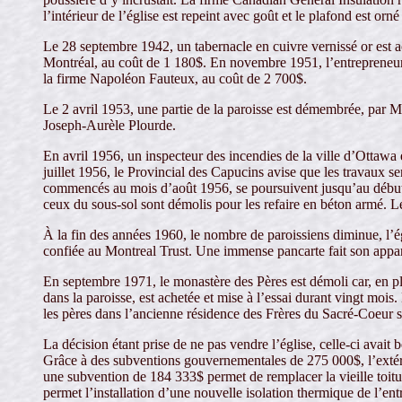
l’intérieur de l’église est repeint avec goût et le plafond est orn
Le 28 septembre 1942, un tabernacle en cuivre vernissé or est a
Montréal, au coût de 1 180$. En novembre 1951, l’entrepreneur 
la firme Napoléon Fauteux, au coût de 2 700$.
Le 2 avril 1953, une partie de la paroisse est démembrée, par 
Joseph-Aurèle Plourde.
En avril 1956, un inspecteur des incendies de la ville d’Ottawa
juillet 1956, le Provincial des Capucins avise que les travaux s
commencés au mois d’août 1956, se poursuivent jusqu’au début de
ceux du sous-sol sont démolis pour les refaire en béton armé. Le
À la fin des années 1960, le nombre de paroissiens diminue, l’égl
confiée au Montreal Trust. Une immense pancarte fait son appari
En septembre 1971, le monastère des Pères est démoli car, en plu
dans la paroisse, est achetée et mise à l’essai durant vingt mois
les pères dans l’ancienne résidence des Frères du Sacré-Coeur si
La décision étant prise de ne pas vendre l’église, celle-ci avait 
Grâce à des subventions gouvernementales de 275 000$, l’extérieu
une subvention de 184 333$ permet de remplacer la vieille toit
permet l’installation d’une nouvelle isolation thermique de l’ent