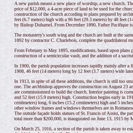
A new parish means a new place of worship, a new church. The b
price of $12,000, a 4-acre piece of land to be used for the chu
construction of the church according to plans prepared by archi
feet (6.7 meters) high with a 96 feet (29.3 meters) by 48 feet (
by Bishop Duhamel. From December 1890, Father Pacifique is in
The monastery's south wing and the church are built at the same 
1892 by contractor C. Charlebois, complete the quadrilateral m
From February to May 1895, modifications, based upon plans pre
construction of a semicircular vault, and the addition of a sacris
In 1900, the parish population increases rapidly mainly after a 
1908, 46 feet (14 meters) long by 12 feet (3.7 meters) wide late
In 1913, in spite of all these additions, the church is still too
one. The archbishop approves the construction on August 23 a
are commissionned to build the church. Interior painting is comm
and 52 feet (15.9 meters) high. Construction begins early in 19
centimeters) long, 6 inches (15.2 centimeters) high and 5 inches 
other window frames and windows themselves are in Romanesque st
The outside façade holds statues of St. Francis of Assisi, the pa
total more than $200,000, is inaugurated on June 13, 1915 by M
On March 25, 1916, a section of the parish is taken away to est