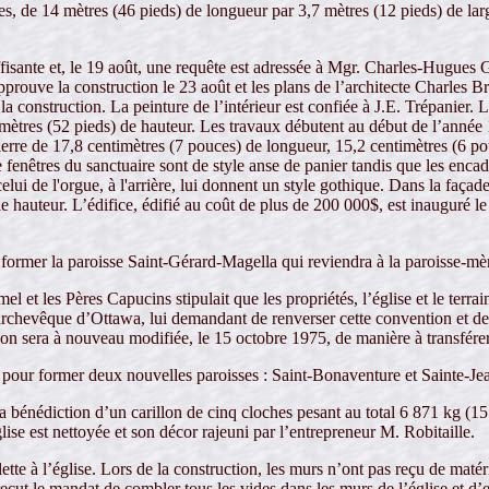
es, de 14 mètres (46 pieds) de longueur par 3,7 mètres (12 pieds) de lar
ffisante et, le 19 août, une requête est adressée à Mgr. Charles-Hugues
pprouve la construction le 23 août et les plans de l’architecte Charles B
 construction. La peinture de l’intérieur est confiée à J.E. Trépanier. 
 mètres (52 pieds) de hauteur. Les travaux débutent au début de l’année 
ierre de 17,8 centimètres (7 pouces) de longueur, 15,2 centimètres (6 p
fenêtres du sanctuaire sont de style anse de panier tandis que les encadr
lui de l'orgue, à l'arrière, lui donnent un style gothique. Dans la façad
e hauteur. L’édifice, édifié au coût de plus de 200 000$, est inauguré le
former la paroisse Saint-Gérard-Magella qui reviendra à la paroisse-mèr
et les Pères Capucins stipulait que les propriétés, l’église et le terra
hevêque d’Ottawa, lui demandant de renverser cette convention et de tr
ion sera à nouveau modifiée, le 15 octobre 1975, de manière à transférer
e pour former deux nouvelles paroisses : Saint-Bonaventure et Sainte-J
nédiction d’un carillon de cinq cloches pesant au total 6 871 kg (15 
se est nettoyée et son décor rajeuni par l’entrepreneur M. Robitaille.
tte à l’église. Lors de la construction, les murs n’ont pas reçu de matér
eçut le mandat de combler tous les vides dans les murs de l’église et d’e