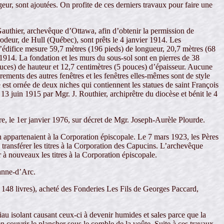
geur, sont ajoutées. On profite de ces derniers travaux pour faire une
 Gauthier, archevêque d’Ottawa, afin d’obtenir la permission de
rodeur, de Hull (Québec), sont prêts le 4 janvier 1914. Les
L’édifice mesure 59,7 mètres (196 pieds) de longueur, 20,7 mètres (68
1914. La fondation et les murs du sous-sol sont en pierres de 38
ouces) de hauteur et 12,7 centimètres (5 pouces) d’épaisseur. Aucune
ements des autres fenêtres et les fenêtres elles-mêmes sont de style
e est ornée de deux niches qui contiennent les statues de saint François
 13 juin 1915 par Mgr. J. Routhier, archiprêtre du diocèse et bénit le 4
e, le 1er janvier 1976, sur décret de Mgr. Joseph-Aurèle Plourde.
in appartenaient à la Corporation épiscopale. Le 7 mars 1923, les Pères
ansférer les titres à la Corporation des Capucins. L’archevêque
 à nouveaux les titres à la Corporation épiscopale.
eanne-d’Arc.
148 livres), acheté des Fonderies Les Fils de Georges Paccard,
iau isolant causant ceux-ci à devenir humides et sales parce que la
n couvrir le plancher sous le comble de la voûte. Suite à ces travaux,