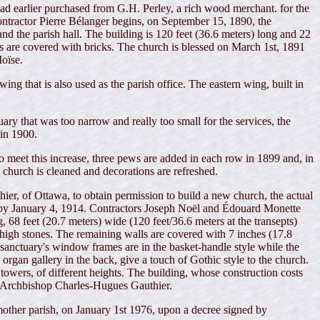
ad earlier purchased from G.H. Perley, a rich wood merchant. for the
contractor Pierre Bélanger begins, on September 15, 1890, the
nd the parish hall. The building is 120 feet (36.6 meters) long and 22
lls are covered with bricks. The church is blessed on March 1st, 1891
oïse.
ng that is also used as the parish office. The eastern wing, built in
y that was too narrow and really too small for the services, the
 in 1900.
To meet this increase, three pews are added in each row in 1899 and, in
e church is cleaned and decorations are refreshed.
thier, of Ottawa, to obtain permission to build a new church, the actual
y by January 4, 1914. Contractors Joseph Noël and Édouard Monette
, 68 feet (20.7 meters) wide (120 feet/36.6 meters at the transepts)
 high stones. The remaining walls are covered with 7 inches (17.8
nd sanctuary's window frames are in the basket-handle style while the
rgan gallery in the back, give a touch of Gothic style to the church.
 towers, of different heights. The building, whose construction costs
by Archbishop Charles-Hugues Gauthier.
 mother parish, on January 1st 1976, upon a decree signed by