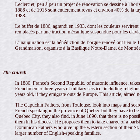
Leclerc et, peu à peu un projet de rénovation se dessine à l'ho
1886 et de 1915 sont entièrement revus et environ 40% de la tuya
1988.
Le buffet de 1886, agrandi en 1933, dont les couleurs servirent 
remplacés par une traction mécanique suspendue pour les clavie
L’inauguration est la bénédiction de l’orgue rénové ont lieu le
Grandmaison, organiste à la Basilique Notre-Dame, de Montréa
The church
In 1880, France's Second Republic, of masonic influence, takes 
Frenchmen to three years of military service, including religiou
years old, if they emigrate outside Europe. This article, aimed 
The Capuchin Fathers, from Toulouse, look into maps and searc
French speaking in the province of Quebec but they have to be 
Quebec City, they also find, in June 1890, that there is no po
them in his diocese. He proposes them to take charge of a parish
Dominican Fathers who give up the western section of their St. 
larger number of English-speaking families.