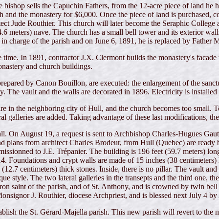
ishop sells the Capuchin Fathers, from the 12-acre piece of land he h
rch and the monastery for $6,000. Once the piece of land is purchased, 
tect Jude Routhier. This church will later become the Seraphic College a
14.6 meters) nave. The church has a small bell tower and its exterior wa
 charge of the parish and on June 6, 1891, he is replaced by Father M
time. In 1891, contractor J.X. Clermont builds the monastery's facade wi
onastery and church buildings.
pared by Canon Bouillon, are executed: the enlargement of the sanctuar
ty. The vault and the walls are decorated in 1896. Electricity is installed
fire in the neighboring city of Hull, and the church becomes too small. 
ral galleries are added. Taking advantage of these last modifications, th
 small. On August 19, a request is sent to Archbishop Charles-Hugues Gau
nd plans from architect Charles Brodeur, from Hull (Quebec) are read
issionned to J.E. Trépanier. The building is 196 feet (59.7 meters) long
14. Foundations and crypt walls are made of 15 inches (38 centimeters)
(12.7 centimeters) thick stones. Inside, there is no pillar. The vault a
yle. The two lateral galleries in the transepts and the third one, the o
tron saint of the parish, and of St. Anthony, and is crowned by twin bell
onsignor J. Routhier, diocese Archpriest, and is blessed next July 4 
ablish the St. Gérard-Majella parish. This new parish will revert to the