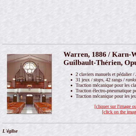
Warren, 1886 / Karn-W
Guilbault-Thérien, Opu
2 claviers manuels et pédalier /
31 jeux /
stops
, 42 rangs /
rank
Traction mécanique pour les cl
Traction électro-pneumatique po
Traction mécanique pour les je
[cliquer sur l'image o
[click on the imag
L'église