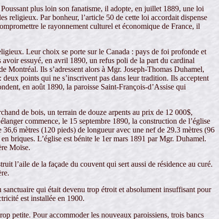
ussant plus loin son fanatisme, il adopte, en juillet 1889, une loi
es religieux. Par bonheur, l’article 50 de cette loi accordait dispense
s compromettre le rayonnement culturel et économique de France, il
ligieux. Leur choix se porte sur le Canada : pays de foi profonde et
avoir essuyé, en avril 1890, un refus poli de la part du cardinal
e de Montréal. Ils s’adressent alors à Mgr. Joseph-Thomas Duhamel,
deux points qui ne s’inscrivent pas dans leur tradition. Ils acceptent
fondent, en août 1890, la paroisse Saint-François-d’Assise qui
rchand de bois, un terrain de douze arpents au prix de 12 000$,
 Bélanger commence, le 15 septembre 1890, la construction de l’église
ure 36,6 mètres (120 pieds) de longueur avec une nef de 29.3 mètres (96
nt en briques. L’église est bénite le 1er mars 1891 par Mgr. Duhamel.
ère Moïse.
uit l’aile de la façade du couvent qui sert aussi de résidence au curé.
ère.
sanctuaire qui était devenu trop étroit et absolument insuffisant pour
ricité est installée en 1900.
 trop petite. Pour accommoder les nouveaux paroissiens, trois bancs