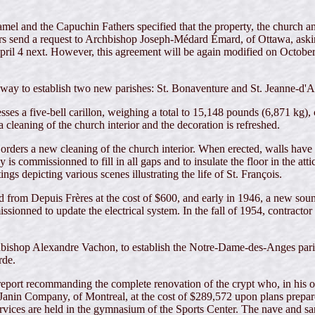
 and the Capuchin Fathers specified that the property, the church and 
send a request to Archbishop Joseph-Médard Émard, of Ottawa, asking t
il 4 next. However, this agreement will be again modified on October 15
 away to establish two new parishes: St. Bonaventure and St. Jeanne-d'A
 a five-bell carillon, weighing a total to 15,148 pounds (6,871 kg), 
 cleaning of the church interior and the decoration is refreshed.
l orders a new cleaning of the church interior. When erected, walls hav
s commissionned to fill in all gaps and to insulate the floor in the atti
ngs depicting various scenes illustrating the life of St. François.
from Depuis Frères at the cost of $600, and early in 1946, a new sound s
ionned to update the electrical system. In the fall of 1954, contracto
chbishop Alexandre Vachon, to establish the Notre-Dame-des-Anges parish
rde.
eport recommanding the complete renovation of the crypt who, in his op
 Janin Company, of Montreal, at the cost of $289,572 upon plans prepa
services are held in the gymnasium of the Sports Center. The nave and sa