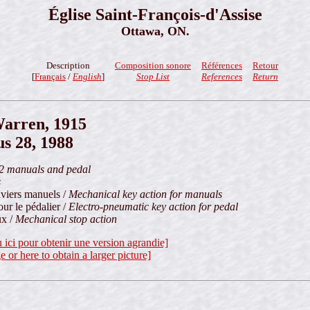
Église Saint-François-d'Assise
Ottawa, ON.
Description
Composition sonore
Références
Retour
[
Français
/
English
]
Stop List
References
Return
arren, 1915
s 28, 1988
2 manuals and pedal
s
aviers manuels /
Mechanical key action for manuals
ur le pédalier /
Electro-pneumatic key action for pedal
ux /
Mechanical stop action
u ici pour obtenir une version agrandie]
e or here to obtain a larger picture]