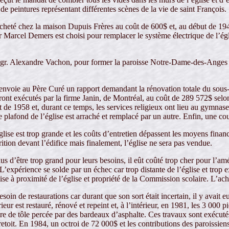
é de peintures représentant différentes scènes de la vie de saint François.
cheté chez la maison Dupuis Frères au coût de 600$ et, au début de 1946
Marcel Demers est choisi pour remplacer le système électrique de l’ég
Mgr. Alexandre Vachon, pour former la paroisse Notre-Dame-des-Anges qu
 envoie au Père Curé un rapport demandant la rénovation totale du sous-s
eront exécutés par la firme Janin, de Montréal, au coût de 289 572$ selo
 1958 et, durant ce temps, les services religieux ont lieu au gymnase du
 plafond de l’église est arraché et remplacé par un autre. Enfin, une cou
ise est trop grande et les coûts d’entretien dépassent les moyens financie
tion devant l’édifice mais finalement, l’église ne sera pas vendue.
s d’être trop grand pour leurs besoins, il eût coûté trop cher pour l’a
. L’expérience se solde par un échec car trop distante de l’église et trop
se à proximité de l’église et propriété de la Commission scolaire. L’ach
besoin de restaurations car durant que son sort était incertain, il y avait
r est restauré, rénové et repeint et, à l’intérieur, en 1981, les 3 000 p
ure de tôle percée par des bardeaux d’asphalte. Ces travaux sont exécut
retoit. En 1984, un octroi de 72 000$ et les contributions des paroissien