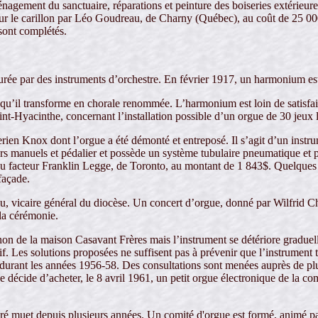
énagement du sanctuaire, réparations et peinture des boiseries extérieu
é sur le carillon par Léo Goudreau, de Charny (Québec), au coût de 25 0
sont complétés.
surée par des instruments d’orchestre. En février 1917, un harmonium e
qu’il transforme en chorale renommée. L’harmonium est loin de satisfaire
nt-Hyacinthe, concernant l’installation possible d’un orgue de 30 jeux 
erien Knox dont l’orgue a été démonté et entreposé. Il s’agit d’un instr
ers manuels et pédalier et possède un système tubulaire pneumatique et 
iée au facteur Franklin Legge, de Toronto, au montant de 1 843$. Quelque
 façade.
 vicaire général du diocèse. Un concert d’orgue, donné par Wilfrid Charr
 la cérémonie.
gnon de la maison Casavant Frères mais l’instrument se détériore gradue
. Les solutions proposées ne suffisent pas à prévenir que l’instrument 
 durant les années 1956-58. Des consultations sont menées auprès de plu
se décide d’acheter, le 8 avril 1961, un petit orgue électronique de la co
ré muet depuis plusieurs années. Un comité d'orgue est formé, animé par