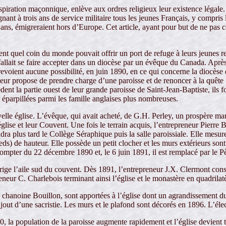
ration maçonnique, enlève aux ordres religieux leur existence légale. Po
ant à trois ans de service militaire tous les jeunes Français, y compris l
te ans, émigreraient hors d’Europe. Cet article, ayant pour but de ne pa
nt quel coin du monde pouvait offrir un port de refuge à leurs jeunes re
allait se faire accepter dans un diocèse par un évêque du Canada. Après 
voient aucune possibilité, en juin 1890, en ce qui concerne la diocès
eur propose de prendre charge d’une paroisse et de renoncer à la quête : 
dent la partie ouest de leur grande paroisse de Saint-Jean-Baptiste, ils 
 éparpillées parmi les famille anglaises plus nombreuses.
lle église. L’évêque, qui avait acheté, de G.H. Perley, un prospère ma
glise et leur Couvent. Une fois le terrain acquis, l’entrepreneur Pierre
endra plus tard le Collège Séraphique puis la salle paroissiale. Elle mes
ieds) de hauteur. Elle possède un petit clocher et les murs extérieurs so
compter du 22 décembre 1890 et, le 6 juin 1891, il est remplacé par le P
ige l’aile sud du couvent. Dès 1891, l’entrepreneur J.X. Clermont constr
reneur C. Charlebois terminant ainsi l’église et le monastère en quadrilat
 chanoine Bouillon, sont apportées à l’église dont un agrandissement du 
jout d’une sacristie. Les murs et le plafond sont décorés en 1896. L’élect
00, la population de la paroisse augmente rapidement et l’église devient