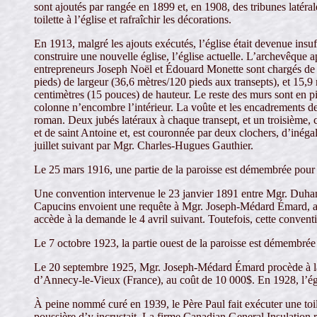
sont ajoutés par rangée en 1899 et, en 1908, des tribunes latéral
toilette à l’église et rafraîchir les décorations.
En 1913, malgré les ajouts exécutés, l’église était devenue insu
construire une nouvelle église, l’église actuelle. L’archevêque a
entrepreneurs Joseph Noël et Édouard Monette sont chargés de la
pieds) de largeur (36,6 mètres/120 pieds aux transepts), et 15,9
centimètres (15 pouces) de hauteur. Le reste des murs sont en p
colonne n’encombre l’intérieur. La voûte et les encadrements de 
roman. Deux jubés latéraux à chaque transept, et un troisième, ce
et de saint Antoine et, est couronnée par deux clochers, d’inégal
juillet suivant par Mgr. Charles-Hugues Gauthier.
Le 25 mars 1916, une partie de la paroisse est démembrée pour 
Une convention intervenue le 23 janvier 1891 entre Mgr. Duhamel 
Capucins envoient une requête à Mgr. Joseph-Médard Émard, arc
accède à la demande le 4 avril suivant. Toutefois, cette convent
Le 7 octobre 1923, la partie ouest de la paroisse est démembré
Le 20 septembre 1925, Mgr. Joseph-Médard Émard procède à la bé
d’Annecy-le-Vieux (France), au coût de 10 000$. En 1928, l’égli
À peine nommé curé en 1939, le Père Paul fait exécuter une toile
poussière d’y incrustait. La firme Canadian General Insulation r