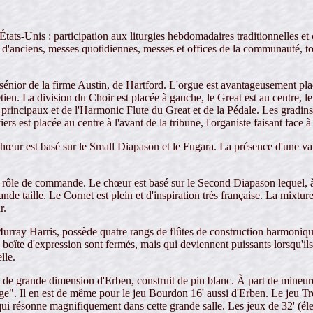
tats-Unis : participation aux liturgies hebdomadaires traditionnelles et c
 d'anciens, messes quotidiennes, messes et offices de la communauté, to
énior de la firme Austin, de Hartford. L'orgue est avantageusement placé à
etien. La division du Choir est placée à gauche, le Great est au centre, le S
principaux et de l'Harmonic Flute du Great et de la Pédale. Les gradin
rs est placée au centre à l'avant de la tribune, l'organiste faisant face à
chœur est basé sur le Small Diapason et le Fugara. La présence d'une v
n rôle de commande. Le chœur est basé sur le Second Diapason lequel, à lu
nde taille. Le Cornet est plein et d'inspiration très française. La mixtur
r.
rray Harris, possède quatre rangs de flûtes de construction harmonique
 boîte d'expression sont fermés, mais qui deviennent puissants lorsqu'ils
lle.
t de grande dimension d'Erben, construit de pin blanc. À part de mineure
nge". Il en est de même pour le jeu Bourdon 16' aussi d'Erben. Le jeu Tr
 qui résonne magnifiquement dans cette grande salle. Les jeux de 32' (é