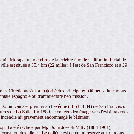
quín Moraga, un membre de la célèbre famille Californio. Il était le
ille est située à 35,4 km (22 milles) à l'est de San Francisco et à 29
 Écoles Chrétiennes). La majorité des principaux bâtiments du campus
loniale espagnole ou d'architecture néo-mission.
s Dominicains et premier archevêque (1853-1884) de San Francisco.
ères de La Salle. En 1889, le collège déménage vers l'est à travers la
un incendie ait gravement endommagé le bâtiment.
lorsqu'il a été racheté par Mgr John Joseph Mitty (1884-1961),
formation des pilotes. Le collège est demeuré réservé aux garçons