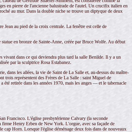
50, cadeau de Gertrude Shaefer-Simmern, est considérée comme la
 en pierre de l'ancienne balustrade de l'autel. Un crucifix italien en
ccroché au mur. Dans la double niche se trouve un diptyque de deux
 Jean au pied de la croix centrale. La fenêtre est celle de
 une statue en bronze de Sainte-Anne, créée par Bruce Wolfe. Au début
es vivant dans ce qui deviendra plus tard la salle Benilde. Il y a un
alisée par la sculptrice Rosa Estabanez.
ie, dans les allées, la vie de Saint de La Salle et, au-dessus du maître-
nt trois représentent des Frères de La Salle : saint Miguel de
a été retirée dans les années 1970, mais les anges — et le tabernacle
 San Francisco. L'église presbytérienne Calvary (la seconde
e la firme Henry Erben de New York. L'orgue, avec sa façade de
nt le cap Horn. Lorsque l'église déménage deux fois dans de nouveaux