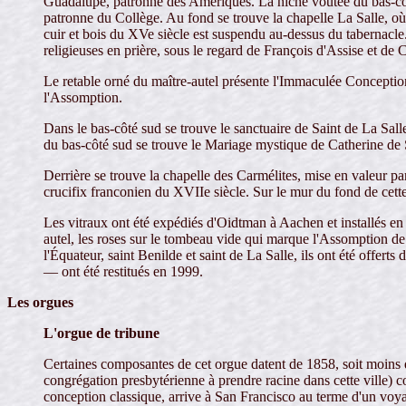
Guadalupe, patronne des Amériques. La niche voûtée du bas-côt
patronne du Collège. Au fond se trouve la chapelle La Salle, où 
cuir et bois du XVe siècle est suspendu au-dessus du tabernacl
religieuses en prière, sous le regard de François d'Assise et de 
Le retable orné du maître-autel présente l'Immaculée Conception e
l'Assomption.
Dans le bas-côté sud se trouve le sanctuaire de Saint de La Sall
du bas-côté sud se trouve le Mariage mystique de Catherine de
Derrière se trouve la chapelle des Carmélites, mise en valeur par 
crucifix franconien du XVIIe siècle. Sur le mur du fond de cette
Les vitraux ont été expédiés d'Oidtman à Aachen et installés en 19
autel, les roses sur le tombeau vide qui marque l'Assomption de 
l'Équateur, saint Benilde et saint de La Salle, ils ont été offe
— ont été restitués en 1999.
Les orgues
L'orgue de tribune
Certaines composantes de cet orgue datent de 1858, soit moins d'
congrégation presbytérienne à prendre racine dans cette ville)
conception classique, arrive à San Francisco au terme d'un voy