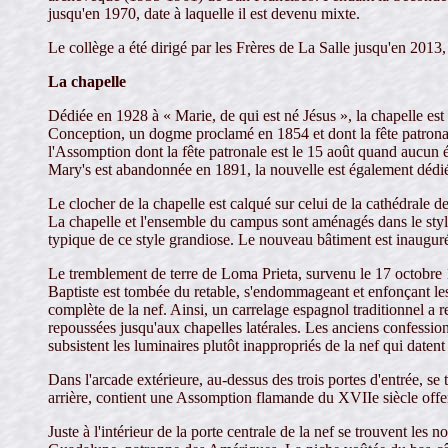
jusqu'en 1970, date à laquelle il est devenu mixte.
Le collège a été dirigé par les Frères de La Salle jusqu'en 2013, 
La chapelle
Dédiée en 1928 à « Marie, de qui est né Jésus », la chapelle es
Conception, un dogme proclamé en 1854 et dont la fête patronale
l'Assomption dont la fête patronale est le 15 août quand aucun é
Mary's est abandonnée en 1891, la nouvelle est également dédi
Le clocher de la chapelle est calqué sur celui de la cathédrale 
La chapelle et l'ensemble du campus sont aménagés dans le styl
typique de ce style grandiose. Le nouveau bâtiment est inaug
Le tremblement de terre de Loma Prieta, survenu le 17 octobre 1
Baptiste est tombée du retable, s'endommageant et enfonçant le
complète de la nef. Ainsi, un carrelage espagnol traditionnel a r
repoussées jusqu'aux chapelles latérales. Les anciens confessionn
subsistent les luminaires plutôt inappropriés de la nef qui daten
Dans l'arcade extérieure, au-dessus des trois portes d'entrée, se 
arrière, contient une Assomption flamande du XVIIe siècle off
Juste à l'intérieur de la porte centrale de la nef se trouvent l