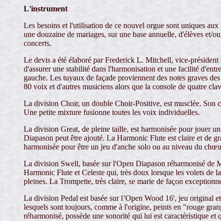
L'instrument
Les besoins et l'utilisation de ce nouvel orgue sont uniques aux É
une douzaine de mariages, sur une base annuelle, d'élèves et/ou
concerts.
Le devis a été élaboré par Frederick L. Mitchell, vice-président s
d'assurer une stabilité dans l'harmonisation et une facilité d'entr
gauche. Les tuyaux de façade proviennent des notes graves des 
80 voix et d'autres musiciens alors que la console de quatre clavie
La division Choir, un double Choir-Positive, est musclée. Son 
Une petite mixture fusionne toutes les voix individuelles.
La division Great, de pleine taille, est harmonisée pour jouer u
Diapason peut être ajouté. La Harmonic Flute est claire et de gra
harmonisée pour être un jeu d'anche solo ou au niveau du chœu
La division Swell, basée sur l'Open Diapason réharmonisé de Mu
Harmonic Flute et Celeste qui, très doux lorsque les volets de la
pleines. La Trompette, très claire, se marie de façon exceptionne
La division Pedal est basée sur l’Open Wood 16', jeu original e
lesquels sont toujours, comme à l'origine, peints en "rouge gra
réharmonisé, possède une sonorité qui lui est caractéristique et