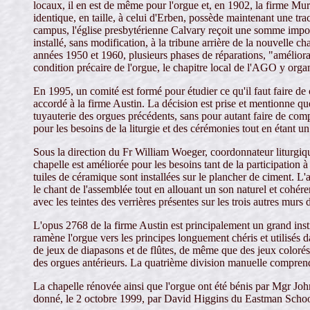
locaux, il en est de même pour l'orgue et, en 1902, la firme Mu
identique, en taille, à celui d'Erben, possède maintenant une tr
campus, l'église presbytérienne Calvary reçoit une somme import
installé, sans modification, à la tribune arrière de la nouvelle c
années 1950 et 1960, plusieurs phases de réparations, "améliorat
condition précaire de l'orgue, le chapitre local de l'AGO y org
En 1995, un comité est formé pour étudier ce qu'il faut faire de
accordé à la firme Austin. La décision est prise et mentionne q
tuyauterie des orgues précédents, sans pour autant faire de comp
pour les besoins de la liturgie et des cérémonies tout en étant u
Sous la direction du Fr William Woeger, coordonnateur liturgiqu
chapelle est améliorée pour les besoins tant de la participation 
tuiles de céramique sont installées sur le plancher de ciment. L'
le chant de l'assemblée tout en allouant un son naturel et cohér
avec les teintes des verrières présentes sur les trois autres murs 
L'opus 2768 de la firme Austin est principalement un grand inst
ramène l'orgue vers les principes longuement chéris et utilisés 
de jeux de diapasons et de flûtes, de même que des jeux colorés
des orgues antérieurs. La quatrième division manuelle compren
La chapelle rénovée ainsi que l'orgue ont été bénis par Mgr Joh
donné, le 2 octobre 1999, par David Higgins du Eastman Schoo