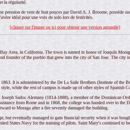
t la régularité.
une pression de vent de huit pouces par David A. J. Broome, possède u
'avère idéal pour une voix de solo lors de festivités.
[cliquer sur l'image ou ici pour obtenir une version agrandie]
Bay Area, in California. The town is named in honor of Joaquín Morag
nd founder of the pueblo that grew into the city of San Jose. The city i
 1863. It is administered by the De La Salle Brothers (Institute of the B
style, while the rest of campus is made up of other styles of Spanish Co
 by Joseph Sadoc Alemany (1814-1888), a member of the Dominican Orde
 assistance from Rome and in 1868, the college was handed over to the 
ward to Moraga after a fire severely damaged the building.
rupt, but eventually managed to gain financial security when it was bo
ted States Navy for the training of pilots. Saint Mary's continued to 