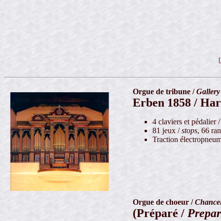
[
Orgue de tribune /
Galler
Erben 1858 / Harr
4 claviers et pédalier 
81 jeux /
stops
, 66 ra
Traction électropneum
Orgue de choeur /
Chance
(Préparé /
Prepa