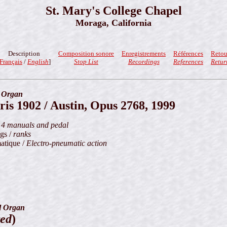
St. Mary's College Chapel
Moraga, California
Description
Composition sonore
Enregistrements
Références
Retou
Français
/
English
]
Stop List
Recordings
References
Retur
y Organ
is 1902 / Austin, Opus 2768, 1999
/
4 manuals and pedal
ngs /
ranks
atique /
Electro-pneumatic action
l Organ
red
)