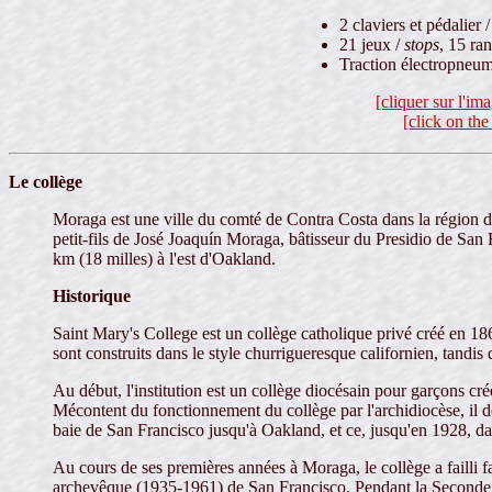
2 claviers et pédalier 
21 jeux /
stops
, 15 ra
Traction électropneum
[cliquer sur l'im
[click on the
Le collège
Moraga est une ville du comté de Contra Costa dans la région de
petit-fils de José Joaquín Moraga, bâtisseur du Presidio de San F
km (18 milles) à l'est d'Oakland.
Historique
Saint Mary's College est un collège catholique privé créé en 186
sont construits dans le style churrigueresque californien, tandi
Au début, l'institution est un collège diocésain pour garçons
Mécontent du fonctionnement du collège par l'archidiocèse, il de
baie de San Francisco jusqu'à Oakland, et ce, jusqu'en 1928, d
Au cours de ses premières années à Moraga, le collège a failli fa
archevêque (1935-1961) de San Francisco. Pendant la Seconde Gu