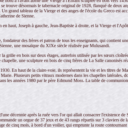
é nord à l'avant abrite une Vierge à l'Enfant sculptée en bois vers 14
se trouve désormais le tabernacle original de 1928, flanqué de deux anges
e. Un grand tableau de la Vierge et des anges de l'école du Greco est a
Catherine de Sienne.
n haut, Joseph à gauche, Jean-Baptiste à droite, et la Vierge et l'Apôtre
e, fondateur des frères et patron de tous les enseignants, qui contient
 Sienne, une mosaïque du XIXe siècle réalisée par Mulusandi.
la grille en bois sur deux étages, autrefois utilisée par les sœurs cloîtré
 chapelle, une sculpture en bois de cinq frères de La Salle canonisés ré
30. En haut de la claire-voie, ils représentent la vie et les titres de Mar
Marie. Plusieurs petits vitraux modernes dans les chapelles latérales, do
rts dans les années 1980 par le père Edmund Moss. La table de communion 
une décennie après la ruée vers l'or qui allait consacrer l'existence de
 commande un orgue de 37 jeux et de 43 rangs répartis sur 3 claviers d
age de cinq mois, à bord d'un voilier, qui emprunte la route contourna