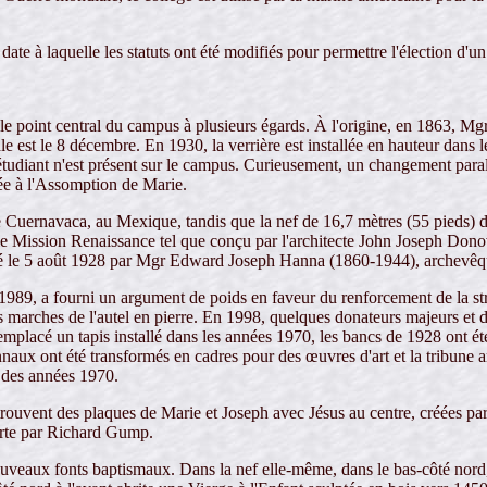
date à laquelle les statuts ont été modifiés pour permettre l'élection d'u
t le point central du campus à plusieurs égards. À l'origine, en 1863, M
 est le 8 décembre. En 1930, la verrière est installée en hauteur dans 
tudiant n'est présent sur le campus. Curieusement, un changement parallè
ée à l'Assomption de Marie.
de Cuernavaca, au Mexique, tandis que la nef de 16,7 mètres (55 pieds) d
e Mission Renaissance tel que conçu par l'architecte John Joseph Donova
uré le 5 août 1928 par Mgr Edward Joseph Hanna (1860-1944), archevê
989, a fourni un argument de poids en faveur du renforcement de la struc
s marches de l'autel en pierre. En 1998, quelques donateurs majeurs et
emplacé un tapis installé dans les années 1970, les bancs de 1928 ont été 
aux ont été transformés en cadres pour des œuvres d'art et la tribune arr
t des années 1970.
trouvent des plaques de Marie et Joseph avec Jésus au centre, créées par l
erte par Richard Gump.
es nouveaux fonts baptismaux. Dans la nef elle-même, dans le bas-côté nor