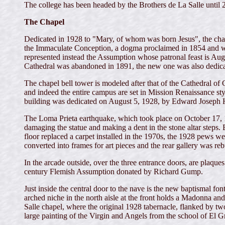
The college has been headed by the Brothers de La Salle until 2
The Chapel
Dedicated in 1928 to "Mary, of whom was born Jesus", the chape
the Immaculate Conception, a dogma proclaimed in 1854 and who
represented instead the Assumption whose patronal feast is Au
Cathedral was abandoned in 1891, the new one was also dedica
The chapel bell tower is modeled after that of the Cathedral of
and indeed the entire campus are set in Mission Renaissance st
building was dedicated on August 5, 1928, by Edward Joseph 
The Loma Prieta earthquake, which took place on October 17, 198
damaging the statue and making a dent in the stone altar steps
floor replaced a carpet installed in the 1970s, the 1928 pews we
converted into frames for art pieces and the rear gallery was reb
In the arcade outside, over the three entrance doors, are plaques
century Flemish Assumption donated by Richard Gump.
Just inside the central door to the nave is the new baptismal fon
arched niche in the north aisle at the front holds a Madonna an
Salle chapel, where the original 1928 tabernacle, flanked by two
large painting of the Virgin and Angels from the school of El Gr