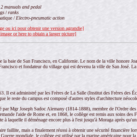
/
2 manuals and pedal
ngs /
ranks
atique /
Electro-pneumatic action
age ou ici pour obtenir une version agrandie]
 image or here to obtain a larger picture]
 la baie de San Francisco, en Californie. Le nom de la ville honore Joa
rancisco et fondateur du village qui est devenu la ville de San José. La v
3. Il est administré par les Frères de La Salle (Institut des Frères des
s que le reste du campus est composé d'autres styles d'architecture néoco
 créé par Mgr Joseph Sadoc Alemany (1814-1888), membre de l'Ordre de
mande l'aide de Rome et, en 1868, le collège est remis aux soins des Fr
ate à laquelle il déménage encore plus à l'est jusqu'à Moraga après qu'
ire faillite, mais a finalement réussi à obtenir une sécurité financière 
erre mondiale, le collège est utilisé par la marine américaine pour la 