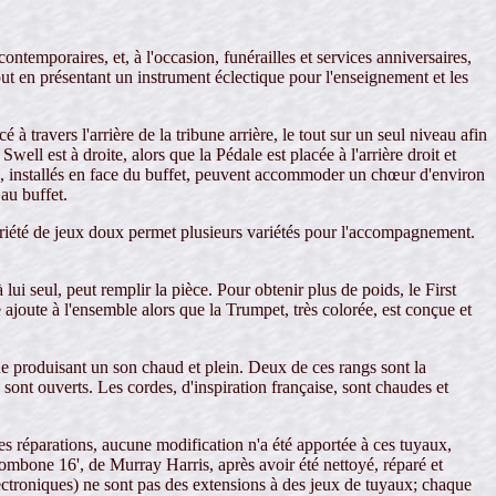
ontemporaires, et, à l'occasion, funérailles et services anniversaires,
ut en présentant un instrument éclectique pour l'enseignement et les
 travers l'arrière de la tribune arrière, le tout sur un seul niveau afin
well est à droite, alors que la Pédale est placée à l'arrière droit et
s, installés en face du buffet, peuvent accommoder un chœur d'environ
 au buffet.
ariété de jeux doux permet plusieurs variétés pour l'accompagnement.
i seul, peut remplir la pièce. Pour obtenir plus de poids, le First
e ajoute à l'ensemble alors que la Trumpet, très colorée, est conçue et
 produisant un son chaud et plein. Deux de ces rangs sont la
 sont ouverts. Les cordes, d'inspiration française, sont chaudes et
s réparations, aucune modification n'a été apportée à ces tuyaux,
ombone 16', de Murray Harris, après avoir été nettoyé, réparé et
lectroniques) ne sont pas des extensions à des jeux de tuyaux; chaque