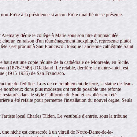
n non-Frère à la présidence si aucun Frère qualifié ne se présente.
gr Alemany dédie le collège à Marie sous son titre d'Immaculée
le chœur, en raison d'un réaménagement inexpliqué, représente plutôt
le s'est produit à San Francisco : lorsque l'ancienne cathédrale Saint
e haut est une copie réduite de la cathédrale de Monreale, en Sicile.
n (1876-1949) d'Oakland. Le retable, derrière le maître-autel, est
que (1915-1935) de San Francisco.
ture de l'édifice. Lors de ce tremblement de terre, la statue de Jean-
 de nombreux dons plus modestes ont rendu possible une refonte
restaurés dans le style Californie du Sud et les allées ont été
ière a été refaite pour permettre l'installation du nouvel orgue. Seuls
'artiste local Charles Tilden. Le vestibule d'entrée, sous la tribune
d, une niche est consacrée à un vitrail de Notre-Dame-de-la-