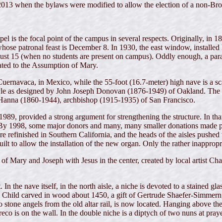
013 when the bylaws were modified to allow the election of a non-Brothe
l is the focal point of the campus in several respects. Originally, in 
se patronal feast is December 8. In 1930, the east window, installed 
gust 15 (when no students are present on campus). Oddly enough, a para
ted to the Assumption of Mary.
 Cuernavaca, in Mexico, while the 55-foot (16.7-meter) high nave is a s
yle as designed by John Joseph Donovan (1876-1949) of Oakland. The rer
Hanna (1860-1944), archbishop (1915-1935) of San Francisco.
9, provided a strong argument for strengthening the structure. In that 
. By 1998, some major donors and many, many smaller donations made pos
re refinished in Southern California, and the heads of the aisles pushed
uilt to allow the installation of the new organ. Only the rather inapprop
 of Mary and Joseph with Jesus in the center, created by local artist Cha
t. In the nave itself, in the north aisle, a niche is devoted to a stained
d Child carved in wood about 1450, a gift of Gertrude Shaefer-Simmern,
 stone angels from the old altar rail, is now located. Hanging above the
eco is on the wall. In the double niche is a diptych of two nuns at pray