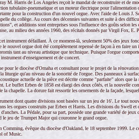
rray M. Harris de Los Angeles reçoit le mandat de reconstruire et de mo
action tubulaire-pneumatique et un moteur électrique pour l'alimentation 
ante pour la construction d'un nouvel orgue. Avec l'aide de Louis J. Sch
hapelle du collège. Au cours des décennies suivantes et suite à des difficu
ions", et additions sont entreprises sous l'influence des goûts selon les
anise, au milieu des années 1960, des récitals donnés par Virgil Fox, E.
 cet instrument défaillant. À ce moment-là, seulement 50% des jeux fonct
ue le nouvel orgue doit été complètement repensé de façon à en faire un
romis tant au niveau artistique que technique. Puisque l'orgue comporte 
n instrument d'enseignement et de concert.
e pour le diocèse d'Omaha et consultant pour le projet de la rénovation
à la liturgie qu'au niveau de la sonorité de l'orgue. Des panneaux à surf
acoustique actuelle de la pièce est décrite comme "parfaite" alors que la
ent. Le buffet Erben de 1858 est élargi des deux côtés, et la nouvelle co
de la chapelle. La dorure fait ressortir les ornements de la façade, lesque
rument dont quatre divisions sont basées sur un jeu de 16'. Le tout nou
dans les orgues construits par Erben et Harris. Les divisions du Swell 
 d'anches. La Pédale, pour sa part, possède une grande variété de jeux 
d le jeu de Trumpet Major qui couronne le grand orgue.
n Comming, évêque du diocèse d'Oakland, le 18 septembre 1999. Le conce
l of Music.