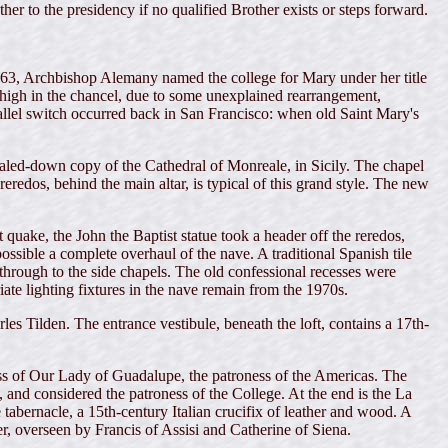
r to the presidency if no qualified Brother exists or steps forward.
1863, Archbishop Alemany named the college for Mary under her title
high in the chancel, due to some unexplained rearrangement,
llel switch occurred back in San Francisco: when old Saint Mary's
caled-down copy of the Cathedral of Monreale, in Sicily. The chapel
edos, behind the main altar, is typical of this grand style. The new
quake, the John the Baptist statue took a header off the reredos,
sible a complete overhaul of the nave. A traditional Spanish tile
 through to the side chapels. The old confessional recesses were
riate lighting fixtures in the nave remain from the 1970s.
rles Tilden. The entrance vestibule, beneath the loft, contains a 17th-
 glass of Our Lady of Guadalupe, the patroness of the Americas. The
 and considered the patroness of the College. At the end is the La
 tabernacle, a 15th-century Italian crucifix of leather and wood. A
er, overseen by Francis of Assisi and Catherine of Siena.