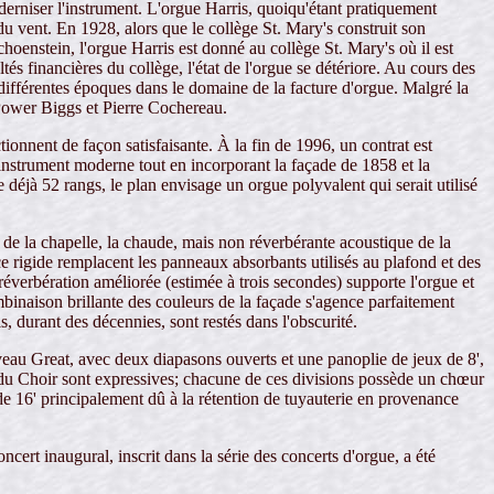
derniser l'instrument. L'orgue Harris, quoiqu'étant pratiquement
du vent. En 1928, alors que le collège St. Mary's construit son
oenstein, l'orgue Harris est donné au collège St. Mary's où il est
ltés financières du collège, l'état de l'orgue se détériore. Au cours des
 différentes époques dans le domaine de la facture d'orgue. Malgré la
 Power Biggs et Pierre Cochereau.
ionnent de façon satisfaisante. À la fin de 1996, un contrat est
 instrument moderne tout en incorporant la façade de 1858 et la
déjà 52 rangs, le plan envisage un orgue polyvalent qui serait utilisé
 de la chapelle, la chaude, mais non réverbérante acoustique de la
ace rigide remplacent les panneaux absorbants utilisés au plafond et des
 réverbération améliorée (estimée à trois secondes) supporte l'orgue et
mbinaison brillante des couleurs de la façade s'agence parfaitement
ls, durant des décennies, sont restés dans l'obscurité.
veau Great, avec deux diapasons ouverts et une panoplie de jeux de 8',
et du Choir sont expressives; chacune de ces divisions possède un chœur
de 16' principalement dû à la rétention de tuyauterie en provenance
rt inaugural, inscrit dans la série des concerts d'orgue, a été