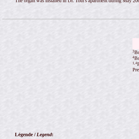
The organ was installed in Dr. Toth's apartment during May 200
3
Bo
4
Bo
1,4
F
Pre
Légende /
Legend
: