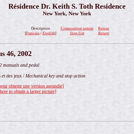
Résidence Dr. Keith S. Toth Residence
New York, New York
Description
Composition sonore
Retour
[
Français
/
English
]
Stop List
Return
s 46, 2002
2 manuals and pedal
 et des jeux /
Mechanical key and stop action
 pour obtenir une version agrandie]
here to obtain a larger picture]