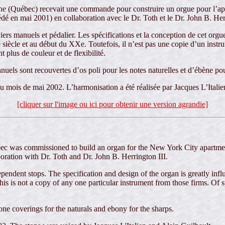
nthe (Québec) recevait une commande pour construire un orgue pour l’a
dé en mai 2001) en collaboration avec le Dr. Toth et le Dr. John B. Herr
rs manuels et pédalier. Les spécifications et la conception de cet orgu
siècle et au début du XXe. Toutefois, il n’est pas une copie d’un instrume
t plus de couleur et de flexibilité.
manuels sont recouvertes d’os poli pour les notes naturelles et d’ébène po
u mois de mai 2002. L’harmonisation a été réalisée par Jacques L’Italie
[cliquer sur l'image ou ici pour obtenir une version agrandie]
bec was commissioned to build an organ for the New York City apartmen
oration with Dr. Toth and Dr. John B. Herrington III.
endent stops. The specification and design of the organ is greatly influ
s is not a copy of any one particular instrument from those firms. Of sp
ne coverings for the naturals and ebony for the sharps.