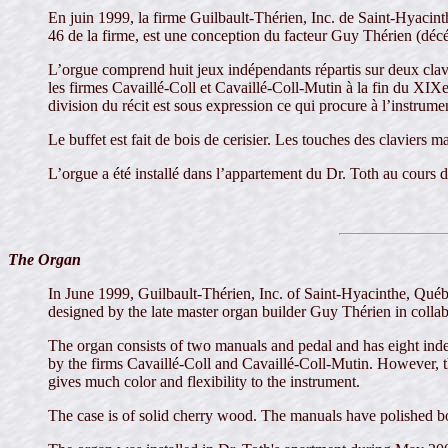
En juin 1999, la firme Guilbault-Thérien, Inc. de Saint-Hyaci
46 de la firme, est une conception du facteur Guy Thérien (décé
L’orgue comprend huit jeux indépendants répartis sur deux clavie
les firmes Cavaillé-Coll et Cavaillé-Coll-Mutin à la fin du XIXe 
division du récit est sous expression ce qui procure à l’instrumen
Le buffet est fait de bois de cerisier. Les touches des claviers 
L’orgue a été installé dans l’appartement du Dr. Toth au cours d
The Organ
In June 1999, Guilbault-Thérien, Inc. of Saint-Hyacinthe, Qué
designed by the late master organ builder Guy Thérien in collab
The organ consists of two manuals and pedal and has eight indep
by the firms Cavaillé-Coll and Cavaillé-Coll-Mutin. However, thi
gives much color and flexibility to the instrument.
The case is of solid cherry wood. The manuals have polished bo