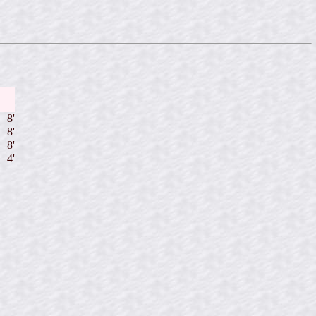
8'
8'
8'
4'