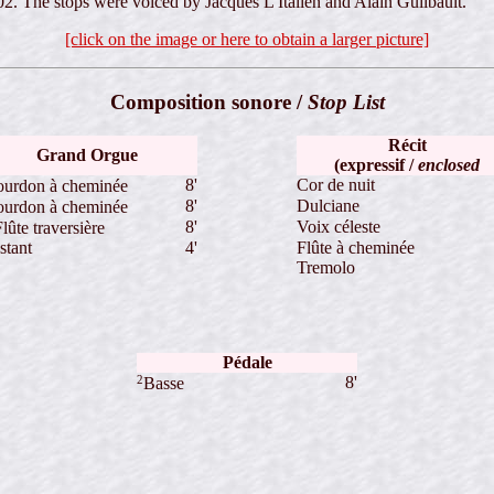
2. The stops were voiced by Jacques L'Italien and Alain Guilbault.
[click on the image or here to obtain a larger picture]
Composition sonore /
Stop List
Récit
Grand Orgue
(expressif /
enclosed
8'
Cor de nuit
urdon à cheminée
8'
Dulciane
urdon à cheminée
8'
Voix céleste
lûte traversière
stant
4'
Flûte à cheminée
Tremolo
Pédale
2
8'
Basse