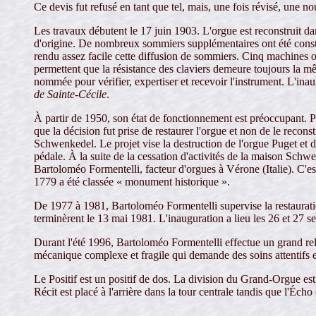
Ce devis fut refusé en tant que tel, mais, une fois révisé, une 
Les travaux débutent le 17 juin 1903. L'orgue est reconstruit da
d'origine. De nombreux sommiers supplémentaires ont été constru
rendu assez facile cette diffusion de sommiers. Cinq machines
permettent que la résistance des claviers demeure toujours la 
nommée pour vérifier, expertiser et recevoir l'instrument. L'i
de Sainte-Cécile
.
À partir de 1950, son état de fonctionnement est préoccupant. Pl
que la décision fut prise de restaurer l'orgue et non de le reco
Schwenkedel. Le projet vise la destruction de l'orgue Puget et 
pédale. À la suite de la cessation d'activités de la maison Schw
Bartoloméo Formentelli, facteur d'orgues à Vérone (Italie). C'es
1779 a été classée « monument historique ».
De 1977 à 1981, Bartoloméo Formentelli supervise la restauratio
terminèrent le 13 mai 1981. L'inauguration a lieu les 26 et 27
Durant l'été 1996, Bartoloméo Formentelli effectue un grand rel
mécanique complexe et fragile qui demande des soins attentifs e
Le Positif est un positif de dos. La division du Grand-Orgue es
Récit est placé à l'arrière dans la tour centrale tandis que l'Éch