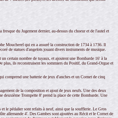
 fresque du Jugement dernier, au-dessus du choeur et de l'autel et
he Moucherel qui en a assuré la construction de 1734 à 1736. Il
coré de statues d'angelots jouant divers instruments de musique.
nt un certain nombre de tuyaux, et ajoutent une Bombarde 16' à la
 plus, ils reconstruisent les sommiers du Positif, du Grand-Orgue et
 qui comprend une batterie de jeux d'anches et un Cornet de cinq
énagement de la composition et ajout de jeux neufs. Une des deux
ne deuxième Trompette 8' prend la place de cette Bombarde. Une
t le pédalier sont refaits à neuf, ainsi que la soufflerie. Le Gros
Flûte allemande 4'. Des Gambes sont ajoutées au Récit et le Cornet de