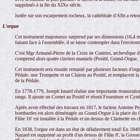
supprimés à la fin du XIXe siècle.
Isolée sur son escarpement rocheux, la cathédrale d'Albi a retrou
L'orgue
Cet instrument majestueux surprend par ses dimensions (16,4 m/5
faisant face à l'assemblée, il se laisse contempler dans l'environ
C'est Mgr Armand-Pierre de la Croix de Castries, archevêque d'
comprend alors quatre claviers manuels (Positif, Grand-Orgue, R
Cet instrument sera ensuite remanié par plusieurs facteurs d'or
Pédale, une Trompette et un Clairon au Positif, et remplacent 
de la Pédale.
En 1778-1779, Joseph Isnard réalise une importante restauration
rangs. Il ajoute un Cornet au Positif et réunit Fourniture et C
Après avoir effectué des travaux en 1817, le facteur Antoine P
bombardes est alors déménagée au Grand-Orgue à la place du C
Flûte 16' est installée à la Pédale et un dessus de Clarinette en
En 1838, l'orgue est dans un état de délabrement total! En 1840-41
Nazard est supprimé au profit d'un dessus de Flûte 8', la Gross