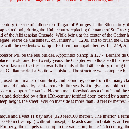
century, the see of a diocese suffragan of Bourges. In the 8th century,
 appeared only during the 10th century replacing the name of St. Croix g
d of the Albigensian Crusade. While being at the center of the Cathar he
legate, Pierre de Castelneau, on January 14, 1208, and to crush the Cat
icts with the residents who fight for their municipal liberties. In 1249, 
cessor will be the real builder. Appointed bishop in 1277, Bernard de 
e the old one. For twenty years, the Chapter will allocate all his reven
e in favor of Castres. Towards the ends of the 14th century, during the E
hen Guillaume de La Voûte was bishop. The structure was complete but 
l, used for a matter of simplicity and economy, come from the many clay qu
jon and flanked by semi-circular buttresses. Not to give any hold to the 
he inside to support the vaults. No ornament foreshadows a church and the
lding and defended by a first 15th-century fortified door, topped by a 
ep height, the street level on that side is more than 30 feet (9 metres) 
unique and a vast 11-bay nave (328 feet/100 metres). The interior, a re
et/30 metres high) without transept, side aisles and ambulatory, and en
ormerly, the chapels raised up to the vaults but, in the 15th century, th