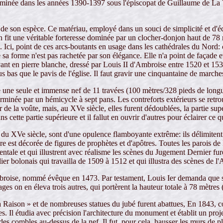
t terminée dans les années 1390-1397 sous l'épiscopat de Guillaume de La
 de son espèce. Ce matériau, employé dans un souci de simplicité et d'é
en fit une véritable forteresse dominée par un clocher-donjon haut de 78 
se. Ici, point de ces arcs-boutants en usage dans les cathédrales du Nord: c
a forme n'est pas rachetée par son élégance. Elle n'a point de façade et 
t en pierre blanche, dressé par Louis II d'Ambroise entre 1520 et 1535
s bas que le pavis de l'église. Il faut gravir une cinquantaine de marches
e une seule et immense nef de 11 travées (100 mètres/328 pieds de longu
rminée par un hémicycle à sept pans. Les contreforts extérieurs se retrouv
eur de la voûte, mais, au XVe siècle, elles furent dédoublées, la partie su
s cette partie supérieure et il fallut en ouvrir d'autres pour éclairer ce 
é du XVe siècle, sont d'une opulence flamboyante extrême: ils délimiten
ture est décorée de figures de prophètes et d'apôtres. Toutes les parois d
dentale et qui illustrent avec réalisme les scènes du Jugement Dernier fur
elier bolonais qui travailla de 1509 à 1512 et qui illustra des scènes de
broise, nommé évêque en 1473. Par testament, Louis Ier demanda que soi
tages on en éleva trois autres, qui portèrent la hauteur totale à 78 mètres
 Raison » et de nombreuses statues du jubé furent abattues, En 1843, co
es. Il étudia avec précision l'architecture du monument et établit un proje
t des combles au-dessus de la nef. Il fut, pour cela, hausser les murs de 