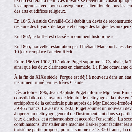
l'Écho est refait à neuf. Ces travaux se révéleront catastrophiq
les emprunts avec, pour conséquence, l'altération de tous les je
des arts et édifices religieux.
En 1845, Aristide Cavaillé-Coll établit un devis de reconstructi
restaure des tuyaux de façade et change des languettes aux jeux
En 1862, le buffet est classé « monument historique ».
En 1865, nouvelle restauration par Thiébaut Maucourt : les clav
10 jeux remplace l'ancien Récit.
Entre 1865 et 1902, Théodore Puget supprime la Cymbale, la Tie
ainsi que les deux clarinettes en chamade. La Flûte octaviante d
À la fin du XIXe siècle, l'orgue est déjà à nouveau dans un état
instrument ruiné par les frères Claude.
Dès octobre 1896, Jean-Baptiste Puget informe Mgr Jean-Émile F
consolidation des tuyaux de Montre, le nettoyage et la mise en ét
archiprêtre de la cathédrale puis auprès de Mgr Eudoxe-Irénée-
39 465 francs. Le 30 mars 1903, Puget soumet un nouveau devis e
à opérer un nettoyage général de l'instrument tant dans sa partie 
jeux d'anches, et à réharmoniser et accorder l'ensemble. La seco
combinaisons, d'installer une machine Barker pour faciliter les
troisième partie propose, pour la somme de 13 320 francs, la co