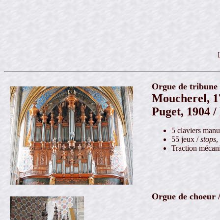
[
Orgue de tribune
Moucherel, 17
Puget, 1904 /
5 claviers manue
55 jeux /
stops
,
Traction mécani
Orgue de choeur 