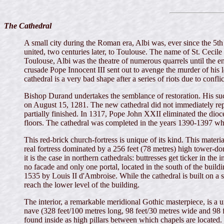
The Cathedral
A small city during the Roman era, Albi was, ever since the 5th 
united, two centuries later, to Toulouse. The name of St. Cecile
Toulouse, Albi was the theatre of numerous quarrels until the en
crusade Pope Innocent III sent out to avenge the murder of his 
cathedral is a very bad shape after a series of riots due to confl
Bishop Durand undertakes the semblance of restoration. His suc
on August 15, 1281. The new cathedral did not immediately replac
partially finished. In 1317, Pope John XXII eliminated the dioces
floors. The cathedral was completed in the years 1390-1397 w
This red-brick church-fortress is unique of its kind. This materia
real fortress dominated by a 256 feet (78 metres) high tower-don
it is the case in northern cathedrals: buttresses get ticker in t
no facade and only one portal, located in the south of the bui
1535 by Louis II d'Ambroise. While the cathedral is built on a ste
reach the lower level of the building.
The interior, a remarkable meridional Gothic masterpiece, is a 
nave (328 feet/100 metres long, 98 feet/30 metres wide and 98 fe
found inside as high pillars between which chapels are located. F