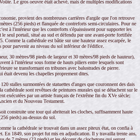
 Voûte. Le gros oeuvre était achevé, mais de multiples modifications
conomie, provient des nombreuses carrières d'argile que l'on retrouve
mètres (256 pieds) et flanquée de contreforts semi-circulaires. Pour ne
'est à l'intérieur que les contreforts s'épaississent pour supporter les
le seul portail, situé au sud et défendu par une avant-porte fortifiée
. Comme la cathédrale est bâtie sur une hauteur assez escarpée, le
 pour parvenir au niveau du sol inférieur de l'édifice.
eur, 30 mètres/98 pieds de largeur et 30 mètres/98 pieds de hauteur),
ent à l'intérieur sous forme de hauts piliers entre lesquels sont
périeure se transformant en tribunes avec balustrades de pierre.
qui était devenu les chapelles proprement dites.
t 120 stalles surmontées de statuettes d'anges que couronnent des dais
e la cathédrale sont revêtues de peintures murales qui se détachent sur le
ent exécutées par un artiste français de l'extrême fin du XVe siècle;
 l'Ancien et du Nouveau Testament.
t construite une tour qui abriterait les cloches, suffisamment haute
 (256 pieds) au-dessus du sol.
mme la cathédrale se trouvait dans un assez piteux état, on confia à
t. En 1849, son projet fut mis en adjudication. Il y travailla trente ans,
plus de 7 mètres (23 pieds) et les décorer de clochetons qui seront