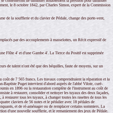
ude se contenteront de diminuer notablement la pression pour diminuer
strument, le 8 octobre 1842, par Charles Simon, expert de la Commission
me de la soufflerie et du clavier de Pédale, change des porte-vent,
remplacés par des accouplements à masselottes, un Récit expressif de
ne Flûte 4' et d'une Gambe 4'. La Tierce du Positif est supprimée
urs de talent n'ont été que des béquilles, faute de moyens, sur un
 coût de 7 565 francs. Les travaux comprendraient la réparation et la
an-Baptiste Puget intervient d'abord auprès de l'abbé Vilote, curé-
umis en 1896 ou la restauration complète de l'instrument au coût de
iste à restaurer, consolider et nettoyer les tuyaux des deux façades,
 à restaurer tous les tuyaux, à changer toutes les rasettes de tous les
quatre claviers de 56 notes et le pédalier avec 18 pédales de
manquants, et de ré-aménager ou de remplacer certains sommiers. La
tion d'une nouvelle soufflerie, et le remaniement des jeux de Pédale.