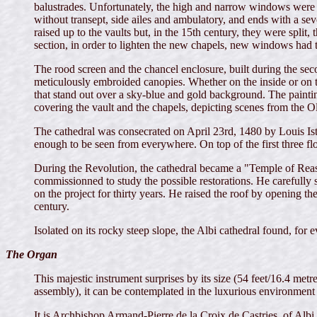
balustrades. Unfortunately, the high and narrow windows were 
without transept, side ailes and ambulatory, and ends with a sev
raised up to the vaults but, in the 15th century, they were spli
section, in order to lighten the new chapels, new windows had 
The rood screen and the chancel enclosure, built during the sec
meticulously embroided canopies. Whether on the inside or on th
that stand out over a sky-blue and gold background. The paintin
covering the vault and the chapels, depicting scenes from the
The cathedral was consecrated on April 23rd, 1480 by Louis Ist 
enough to be seen from everywhere. On top of the first three fl
During the Revolution, the cathedral became a "Temple of Reas
commissionned to study the possible restorations. He carefully s
on the project for thirty years. He raised the roof by opening th
century.
Isolated on its rocky steep slope, the Albi cathedral found, for e
The Organ
This majestic instrument surprises by its size (54 feet/16.4 met
assembly), it can be contemplated in the luxurious environment 
It is Archbishop Armand-Pierre de la Croix de Castries, of Alb