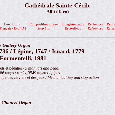
Cathédrale Sainte-Cécile
Albi (Tarn)
Description
Composition sonore
Enregistrements
Références
Retou
Français
/
English
]
Stop List
Recordings
References
Retur
 /
Gallery Organ
36 / Lépine, 1747 / Isnard, 1779
 Formentelli, 1981
ls et pédalier /
5 manuals and pedal
 86 rangs /
ranks
, 3549 tuyaux /
pipes
que des claviers et des jeux /
Mechanical key and stop action
/
Chancel Organ