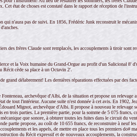
ues pour l'instrument! Au lieu de restaurer les sommiers, les frères Cla
ux. Cet état de choses est constaté dans le rapport de réception de l'in
on qui n'aura pas de suivi. En 1856, Frédéric Junk reconstruit le mécanis
 d'anches.
iers des frères Claude sont remplacés, les accouplements à tiroir sont 
rce et la Voix humaine du Grand-Orgue au profit d'un Salicional 8' d'u
u Récit cède sa place à un Octavin 2'.
 de grand délabrement! Les dernières réparations effectuées par des facte
onteneau, archevêque d'Albi, de la situation et propose un relevage au
at de tout l'intérieur. Aucune suite n'est donnée à cet avis. En 1902, Je
Édouard Mignot, archevêque d'Albi. Il propose à nouveau le relevage so
n trois parties. La première partie, pour la somme de 5 075 francs, cons
mécanique que sonore, à obturer toutes les fuites dans le circuit du vent,
nde partie propose, au coût de 10 655 francs, de reconstruire à neuf les 
 accouplements et les appels, de mettre en place tous les premiers do# 
nstruction du Récit expressif et de nouveaux accouplements, la construc