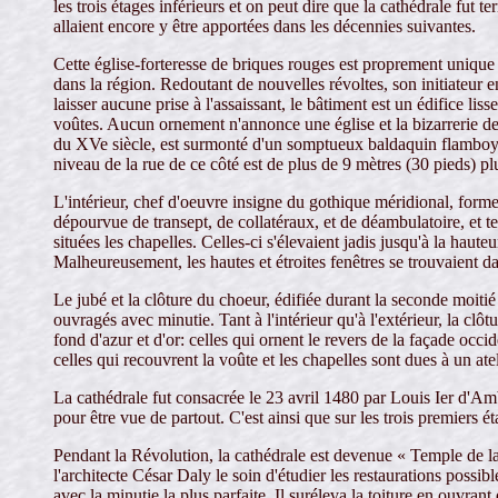
les trois étages inférieurs et on peut dire que la cathédrale fu
allaient encore y être apportées dans les décennies suivantes.
Cette église-forteresse de briques rouges est proprement unique
dans la région. Redoutant de nouvelles révoltes, son initiateur 
laisser aucune prise à l'assaissant, le bâtiment est un édifice lis
voûtes. Aucun ornement n'annonce une église et la bizarrerie de s
du XVe siècle, est surmonté d'un somptueux baldaquin flamboyan
niveau de la rue de ce côté est de plus de 9 mètres (30 pieds) plu
L'intérieur, chef d'oeuvre insigne du gothique méridional, form
dépourvue de transept, de collatéraux, et de déambulatoire, et te
situées les chapelles. Celles-ci s'élevaient jadis jusqu'à la haut
Malheureusement, les hautes et étroites fenêtres se trouvaient dan
Le jubé et la clôture du choeur, édifiée durant la seconde moiti
ouvragés avec minutie. Tant à l'intérieur qu'à l'extérieur, la clô
fond d'azur et d'or: celles qui ornent le revers de la façade occi
celles qui recouvrent la voûte et les chapelles sont dues à un at
La cathédrale fut consacrée le 23 avril 1480 par Louis Ier d'Am
pour être vue de partout. C'est ainsi que sur les trois premiers é
Pendant la Révolution, la cathédrale est devenue « Temple de la
l'architecte César Daly le soin d'étudier les restaurations possibl
avec la minutie la plus parfaite. Il suréleva la toiture en ouvran