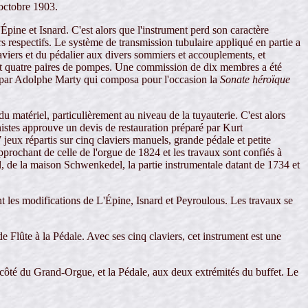
 octobre 1903.
Épine et Isnard. C'est alors que l'instrument perd son caractère
 respectifs. Le système de transmission tubulaire appliqué en partie a
iers et du pédalier aux divers sommiers et accouplements, et
s et quatre paires de pompes. Une commission de dix membres a été
né par Adolphe Marty qui composa pour l'occasion la
Sonate héroïque
u matériel, particulièrement au niveau de la tuyauterie. C'est alors
anistes approuve un devis de restauration préparé par Kurt
eux répartis sur cinq claviers manuels, grande pédale et petite
pprochant de celle de l'orgue de 1824 et les travaux sont confiés à
el, de la maison Schwenkedel, la partie instrumentale datant de 1734 et
t les modifications de L'Épine, Isnard et Peyroulous. Les travaux se
 Flûte à la Pédale. Avec ses cinq claviers, cet instrument est une
 côté du Grand-Orgue, et la Pédale, aux deux extrémités du buffet. Le