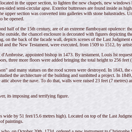
located in the upper section, to lighten the new chapels, new windows
en-sided semi-circular apse. Exterior buttresses are found inside as hig
t, the upper section was converted into galleries with stone balustrades
to be opened.
ond half of the 15th century, are of an extreme flamboyant opulence: th
e outside, the chancel enclosure is decorated with figures depicting the
g, on the back of the facade wall, depicts scenes of the Last Judgment e
 Old and the New Testament, were executed, from 1509 to 1512, by arti
d'Ambroise, appointed bishop in 1473. By testament, Louis Ist requested 
oors, three more floors were added bringing the total height to 256 feet
on" and many statues on the rood screen were destroyed. In 1843, the 
tudied the architecture of the building and sumbitted a project. In 184
e attic above the nave. To do that, walls were raised 23 feet (7 metres)
ver, its imposing and terrifying figure.
res wide by 51 feet/15.6 metres high). Located on top of the Last Judgme
of paintings.
i, who, on October 20th, 1734, ordered a new instrument to Christophe M