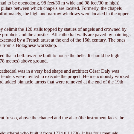
 had to be openedong, 98 feet/30 m wide and 98 feet/30 m high)
h pillars between which chapels are located. Formerly, the chapels
. Unfortunately, the high and narrow windows were located in the upper
ey delimit the 120 stalls topped by statues of angels and crowned by
 prophets and the apostles. All cathedral walls are paved by paintings
xecuted by a French artist at the end of the 15th century. The ones
sts from a Bolognese workshop.
that a bell-tower be built to house the bells. It should be high
 (78 metres) above ground.
cathedral was in a very bad shape and architect César Daly was
9, tenders were invited to execute the project. He meticulously worked
 and added pinnacle turrets that were removed at the end of the 19th
nt fresco, above the chancel and the altar (the instrument faces the
oucherel who built it from 1734 till 1736. It has four manuals