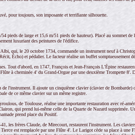
vé, pour toujours, son imposante et terrifiante silhouette.
4 pieds de large et 15,6 m/51 pieds de hauteur). Placé au sommet de la
nement luxuriant des peintures de l'édifice.
Albi, qui, le 20 octobre 1734, commande un instrument neuf à Christop
écit, Écho) et pédalier. Le facteur réalise un buffet somptueusement dé
gues. Tout d'abord, en 1747, François et Jean-François L'Épine restaure
la Flûte à cheminée 4' du Grand-Orgue par une deuxième Trompette 8'. De
 de l'instrument. Il ajoute un cinquième clavier (clavier de Bombarde)
ymbale de ce même clavier sur un même registre.
eyroulous, de Toulouse, réalise une importante restauration avec ré-am
lairon, qui prend lui-même celle de la Quarte de Nazard supprimée. U
 chamade prend place du Positif.
, les frères Claude, de Mirecourt, restaurent l'instrument. Les claviers e
e Tierce est remplacée par une Flûte 4'. Le Larigot cède sa place à une 