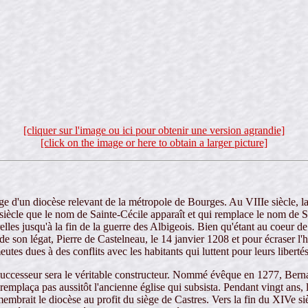
[cliquer sur l'image ou ici pour obtenir une version agrandie]
[click on the image or here to obtain a larger picture]
siège d'un diocèse relevant de la métropole de Bourges. Au VIIIe siècle, l
siècle que le nom de Sainte-Cécile apparaît et qui remplace le nom de S
les jusqu'à la fin de la guerre des Albigeois. Bien qu'étant au coeur de l
de son légat, Pierre de Castelneau, le 14 janvier 1208 et pour écraser l'
eutes dues à des conflits avec les habitants qui luttent pour leurs libert
ccesseur sera le véritable constructeur. Nommé évêque en 1277, Bernard
remplaça pas aussitôt l'ancienne église qui subsista. Pendant vingt ans, 
embrait le diocèse au profit du siège de Castres. Vers la fin du XIVe siè