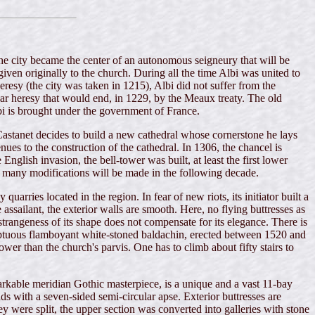
 the city became the center of an autonomous seigneury that will be
iven originally to the church. During all the time Albi was united to
resy (the city was taken in 1215), Albi did not suffer from the
har heresy that would end, in 1229, by the Meaux treaty. The old
Albi is brought under the government of France.
Castanet decides to build a new cathedral whose cornerstone he lays
ues to the construction of the cathedral. In 1306, the chancel is
nglish invasion, the bell-tower was built, at least the first lower
many modifications will be made in the following decade.
arries located in the region. In fear of new riots, its initiator built a
assailant, the exterior walls are smooth. Here, no flying buttresses as
 strangeness of its shape does not compensate for its elegance. There is
sumptuous flamboyant white-stoned baldachin, erected between 1520 and
lower than the church's parvis. One has to climb about fifty stairs to
markable meridian Gothic masterpiece, is a unique and a vast 11-bay
ds with a seven-sided semi-circular apse. Exterior buttresses are
ey were split, the upper section was converted into galleries with stone