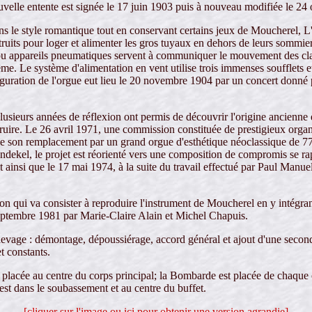
nouvelle entente est signée le 17 juin 1903 puis à nouveau modifiée le 24
ns le style romantique tout en conservant certains jeux de Moucherel, L'
its pour loger et alimenter les gros tuyaux en dehors de leurs sommiers
 ou appareils pneumatiques servent à communiquer le mouvement des clav
même. Le système d'alimentation en vent utilise trois immenses soufflet
nauguration de l'orgue eut lieu le 20 novembre 1904 par un concert don
usieurs années de réflexion ont permis de découvrir l'origine ancienne d
nstruire. Le 26 avril 1971, une commission constituée de prestigieux org
de son remplacement par un grand orgue d'esthétique néoclassique de 77 j
endekel, le projet est réorienté vers une composition de compromis se ra
t ainsi que le 17 mai 1974, à la suite du travail effectué par Paul Manu
n qui va consister à reproduire l'instrument de Moucherel en y intégran
 septembre 1981 par Marie-Claire Alain et Michel Chapuis.
evage : démontage, dépoussiérage, accord général et ajout d'une seconde
t constants.
t placée au centre du corps principal; la Bombarde est placée de chaque
o est dans le soubassement et au centre du buffet.
[cliquer sur l'image ou ici pour obtenir une version agrandie]