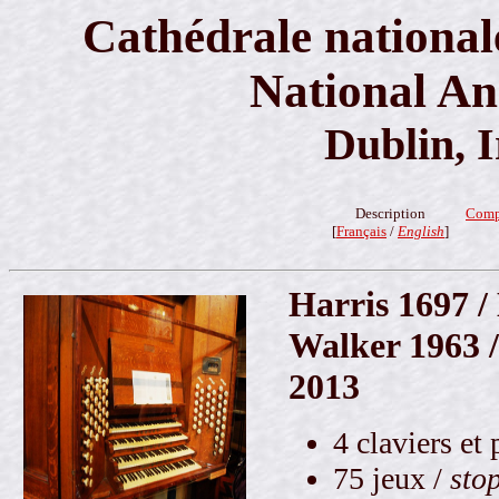
Cathédrale national
National An
Dublin, I
Description
Comp
[
Français
/
English
]
Harris 1697 / 
Walker 1963 
2013
4 claviers et 
75 jeux /
sto