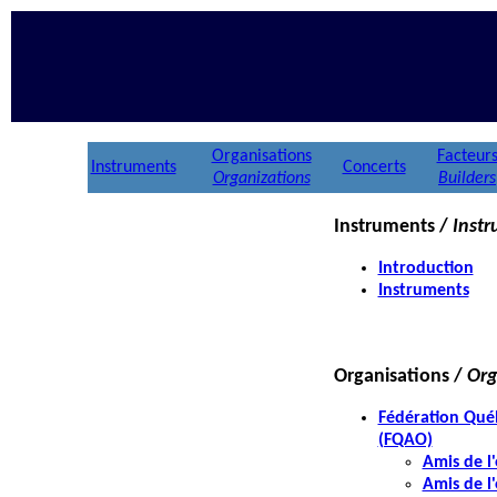
Organisations
Facteur
Instruments
Concerts
Organizations
Builders
Instruments /
Inst
Introduction
Instruments
Organisations /
Org
Fédération Québ
(FQAO)
Amis de l
Amis de 