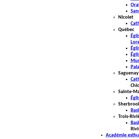
Ora
San
Nicolet
Cat
Québec
Égl
Lor
Égli
Égli
Mus
Pal
Saguenay
Cat
Chi
Sainte-Ma
Égli
Sherbroo
Bas
Trois-Rivi
Bas
Rivi
Académie estiva