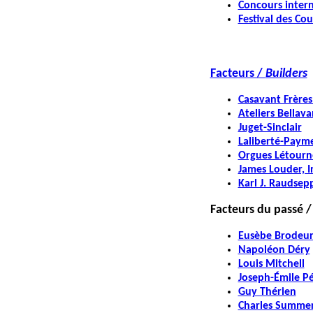
Concours inter
Festival des Cou
Facteurs /
Builders
Casavant Frères
Ateliers Bellav
Juget-Sinclair
Laliberté-Paym
Orgues Létourn
James Louder, I
Karl J. Raudsep
Facteurs du passé 
Eusèbe Brodeu
Napoléon Déry
Louis Mitchell
Joseph-Émile P
Guy Thérien
Charles Summe