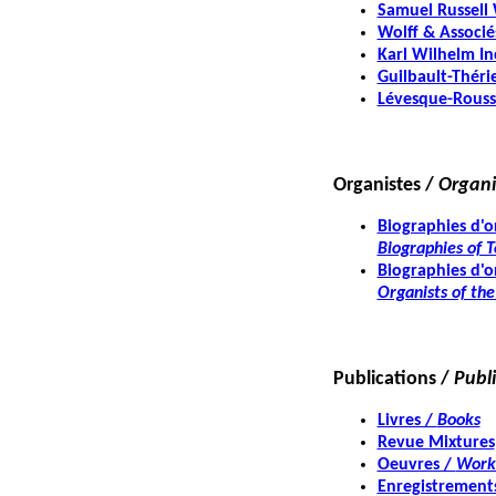
Samuel Russell
Wolff & Associé
Karl Wilhelm In
Guilbault-Théri
Lévesque-Rouss
Organistes /
Organi
Biographies d'o
Biographies of T
Biographies d'o
Organists of the
Publications /
Publ
Livres /
Books
Revue Mixtures
Oeuvres /
Work
Enregistrement