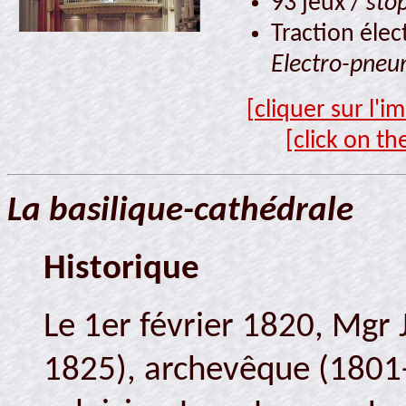
93 jeux /
sto
Traction élec
Electro-pneu
[cliquer sur l'
[click on th
La basilique-cathédrale
Historique
Le 1er février 1820, Mgr 
1825), archevêque (180