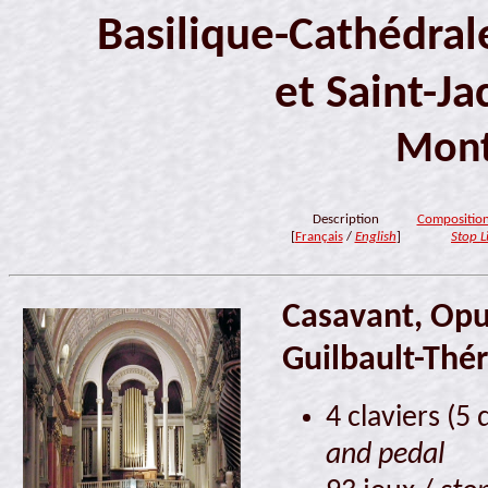
Basilique-Cathédra
et Saint-J
Mont
Description
Composition
[
Français
/
English
]
Stop L
Casavant, Opu
Guilbault-Thér
4 claviers (5 
and pedal