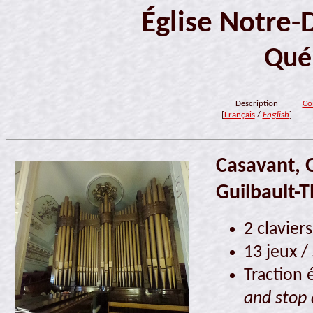
Église Notre-
Qué
Description
Co
[
Français
/
English
]
Casavant, 
Guilbault-T
2 clavier
13 jeux /
Traction 
and stop 