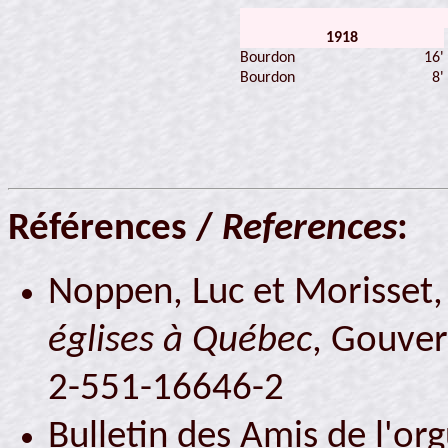
1918
Bourdon
16'
Bourdon
8'
Références /
References
:
Noppen, Luc et Morisset, 
églises à Québec
, Gouve
2-551-16646-2
Bulletin des Amis de l'or