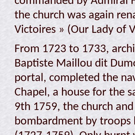
commanded by Admiral H
the church was again re
Victoires » (Our Lady of V
From 1723 to 1733, arch
Baptiste Maillou dit Dum
portal, completed the na
Chapel, a house for the s
9th 1759, the church and
bombardment by troops l