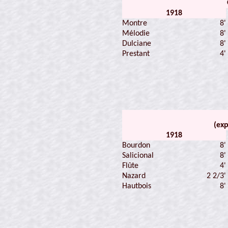
1918
Montre
8'
Mélodie
8'
Dulciane
8'
Prestant
4'
(exp
1918
Bourdon
8'
Salicional
8'
Flûte
4'
Nazard
2 2/3'
Hautbois
8'