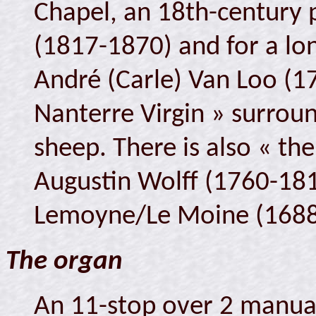
Chapel, an 18th-century 
(1817-1870) and for a lon
André (Carle) Van Loo (1
Nanterre Virgin » surroun
sheep. There is also « th
Augustin Wolff (1760-181
Lemoyne/Le Moine (1688
The organ
An 11-stop over 2 manual