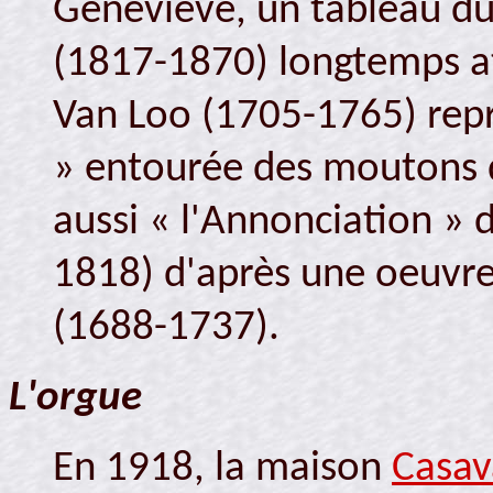
Geneviève, un tableau du
(1817-1870) longtemps at
Van Loo (1705-1765) repr
» entourée des moutons de
aussi « l'Annonciation » 
1818) d'après une oeuvr
(1688-1737).
L'orgue
En 1918, la maison
Casav