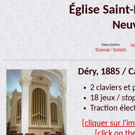
Église Saint
Neuv
Description
Co
[
Français
/
English
]
Déry, 1885 / 
2 claviers et
18 jeux /
sto
Traction éle
[cliquer sur l'
[click on th