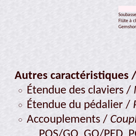
Soubass
Flûte à 
Gemsho
Autres caractéristiques 
Étendue des claviers /
Étendue du pédalier /
Accouplements /
Coupl
POS/GO, GO/PED, 