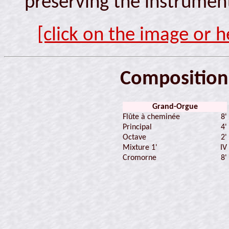
preserving the instrument'
[click on the image or h
Composition
Grand-Orgue
Flûte à cheminée
8'
Principal
4'
Octave
2'
Mixture 1'
IV
Cromorne
8'