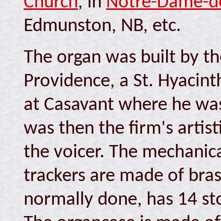
Church
, in
Notre-Dame-de
Edmunston, NB, etc.
The organ was built by th
Providence, a St. Hyacint
at Casavant where he was
was then the firm's artist
the voicer. The mechanic
trackers are made of bras
normally done, has 14 st