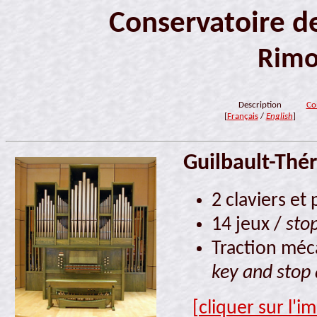
Conservatoire 
Rimo
Description
Co
[
Français
/
English
]
Guilbault-Thér
2 claviers et
14 jeux /
sto
Traction méca
key and stop 
[cliquer sur l'