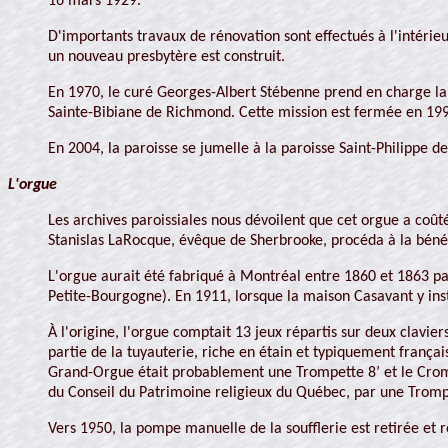
16 mars 1929.
D'importants travaux de rénovation sont effectués à l'intérie
un nouveau presbytère est construit.
En 1970, le curé Georges-Albert Stébenne prend en charge la d
Sainte-Bibiane de Richmond. Cette mission est fermée en 19
En 2004, la paroisse se jumelle à la paroisse Saint-Philippe d
L'orgue
Les archives paroissiales nous dévoilent que cet orgue a coûté
Stanislas LaRocque, évêque de Sherbrooke, procéda à la bénéd
L'orgue aurait été fabriqué à Montréal entre 1860 et 1863 par
Petite-Bourgogne). En 1911, lorsque la maison Casavant y insta
À l'origine, l'orgue comptait 13 jeux répartis sur deux clavier
partie de la tuyauterie, riche en étain et typiquement françai
Grand-Orgue était probablement une Trompette 8’ et le Cromor
du Conseil du Patrimoine religieux du Québec, par une Trompet
Vers 1950, la pompe manuelle de la soufflerie est retirée et 