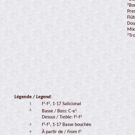
2
Bo
Pre
Flû
Dou
Mix
2
Tr
Légende /
Legend
:
1
3
f
-f
, 1-17 Salicional
1
2
1
Basse /
Bass
: C-e
1
3
Dessus /
Treble
: f
-f
1
3
f
-f
, 1-17 Basse bouchée
3
1
À partir de /
From
f
4