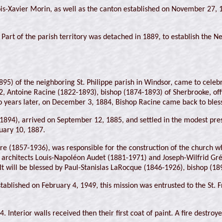
ois-Xavier Morin, as well as the canton established on November 27, 1
Part of the parish territory was detached in 1889, to establish the 
895) of the neighboring St. Philippe parish in Windsor, came to celeb
 Antoine Racine (1822-1893), bishop (1874-1893) of Sherbrooke, offici
o years later, on December 3, 1884, Bishop Racine came back to bless
-1894), arrived on September 12, 1885, and settled in the modest pre
ruary 10, 1887.
re (1857-1936), was responsible for the construction of the church wh
 architects Louis-Napoléon Audet (1881-1971) and Joseph-Wilfrid Grég
. It will be blessed by Paul-Stanislas LaRocque (1846-1926), bishop 
established on February 4, 1949, this mission was entrusted to the St. 
 Interior walls received then their first coat of paint. A fire destro