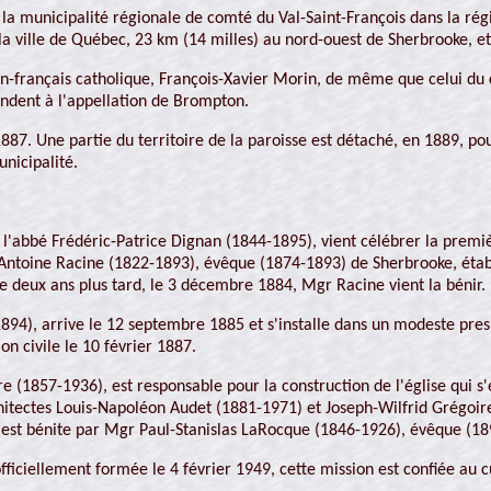
a municipalité régionale de comté du Val-Saint-François dans la régio
la ville de Québec, 23 km (14 milles) au nord-ouest de Sherbrooke, et
en-français catholique, François-Xavier Morin, de même que celui d
ondent à l'appellation de Brompton.
887. Une partie du territoire de la paroisse est détaché, en 1889, 
unicipalité.
 l'abbé Frédéric-Patrice Dignan (1844-1895), vient célébrer la premi
ntoine Racine (1822-1893), évêque (1874-1893) de Sherbrooke, établit
e deux ans plus tard, le 3 décembre 1884, Mgr Racine vient la bénir.
94), arrive le 12 septembre 1885 et s'installe dans un modeste pres
on civile le 10 février 1887.
 (1857-1936), est responsable pour la construction de l'église qui s'
chitectes Louis-Napoléon Audet (1881-1971) et Joseph-Wilfrid Grégoir
Elle est bénite par Mgr Paul-Stanislas LaRocque (1846-1926), évêque 
officiellement formée le 4 février 1949, cette mission est confiée au