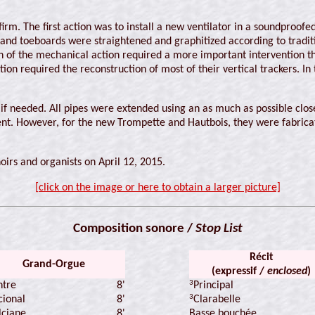
 firm. The first action was to install a new ventilator in a soundproof
s and toeboards were straightened and graphitized according to tradit
n of the mechanical action required a more important intervention t
tion required the reconstruction of most of their vertical trackers. I
eeded. All pipes were extended using an as much as possible close t
nt. However, for the new Trompette and Hautbois, they were fabricate
oirs and organists on April 12, 2015.
[click on the image or here to obtain a larger picture]
Composition sonore /
Stop List
Récit
Grand-Orgue
(expressif /
enclosed
)
3
tre
8'
Principal
3
cional
8'
Clarabelle
8'
Basse bouchée
lciane