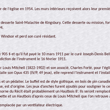
ur de l'église en 1954. Les murs intérieurs reçoivent alors leur premi
esserte Saint-Malachie de Kingsbury. Cette desserte ou mission, fond
94.
e Windsor et perd son curé résidant.
 905 $ et qu’il fut payé le 10 mars 1911 par le curé Joseph-Denis Belle
iction de l’instrument le 16 février 1911.
 Louis Mitchell (1822-1902) et son associé, Charles Forté, pour l'égl
lle son Opus 435 (IV/P, 49 jeux), elle reprend l’instrument et l’insta
s et un pédalier. Le buffet est de style gothique, en bois de pin canad
se, est d'origine. Les jeux d’anches furent ajoutés pour souligner le 
ne du Récit était probablement un Hautbois 8’. Ils seront remplacés
te et un Hautbois d’après ceux de Louis Mitchell que l’on retrouve à l
remplacée par un ventilateur électrique.