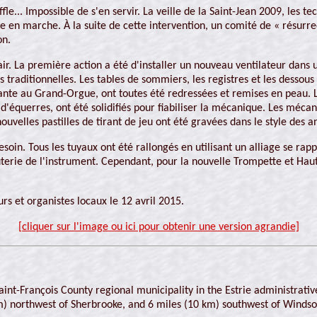
... Impossible de s'en servir. La veille de la Saint-Jean 2009, les 
 en marche. À la suite de cette intervention, un comité de « résurrec
on.
air. La première action a été d'installer un nouveau ventilateur dans
 traditionnelles. Les tables de sommiers, les registres et les dessous
nante au Grand-Orgue, ont toutes été redressées et remises en peau. 
'équerres, ont été solidifiés pour fiabiliser la mécanique. Les méca
nouvelles pastilles de tirant de jeu ont été gravées dans le style des
oin. Tous les tuyaux ont été rallongés en utilisant un alliage se rappr
uterie de l'instrument. Cependant, pour la nouvelle Trompette et Haut
rs et organistes locaux le 12 avril 2015.
[cliquer sur l'image ou ici pour obtenir une version agrandie]
aint-François County regional municipality in the Estrie administrativ
m) northwest of Sherbrooke, and 6 miles (10 km) southwest of Windso