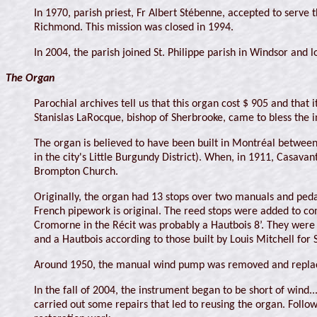
In 1970, parish priest, Fr Albert Stébenne, accepted to serve t
Richmond. This mission was closed in 1994.
In 2004, the parish joined St. Philippe parish in Windsor and lo
The Organ
Parochial archives tell us that this organ cost $ 905 and that
Stanislas LaRocque, bishop of Sherbrooke, came to bless the 
The organ is believed to have been built in Montréal between
in the city's Little Burgundy District). When, in 1911, Casavant
Brompton Church.
Originally, the organ had 13 stops over two manuals and pedal
French pipework is original. The reed stops were added to c
Cromorne in the Récit was probably a Hautbois 8’. They were r
and a Hautbois according to those built by Louis Mitchell for S
Around 1950, the manual wind pump was removed and replace
In the fall of 2004, the instrument began to be short of wind.
carried out some repairs that led to reusing the organ. Follo