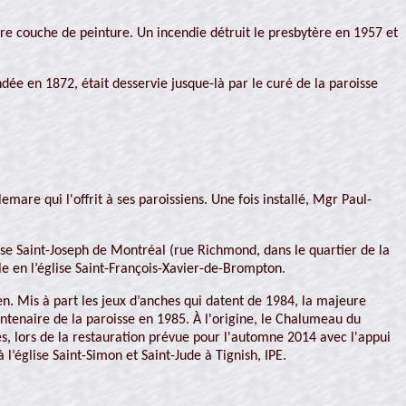
ère couche de peinture. Un incendie détruit le presbytère en 1957 et
ée en 1872, était desservie jusque-là par le curé de la paroisse
mare qui l'offrit à ses paroissiens. Une fois installé, Mgr Paul-
ise Saint-Joseph de Montréal (rue Richmond, dans le quartier de la
lle en l’église Saint-François-Xavier-de-Brompton.
ien. Mis à part les jeux d’anches qui datent de 1984, la majeure
centenaire de la paroisse en 1985. À l'origine, le Chalumeau du
, lors de la restauration prévue pour l'automne 2014 avec l'appui
’église Saint-Simon et Saint-Jude à Tignish, IPE.