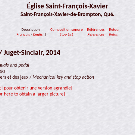
Église Saint-François-Xavier
Saint-François-Xavier-de-Brompton, Qué.
Description
Composition sonore
Références
Retour
[
Français
/
English
]
Stop List
References
Return
 Juget-Sinclair, 2014
uals and pedal
nks
ers et des jeux /
Mechanical key and stop action
ici pour obtenir une version agrandie]
or here to obtain a larger picture]