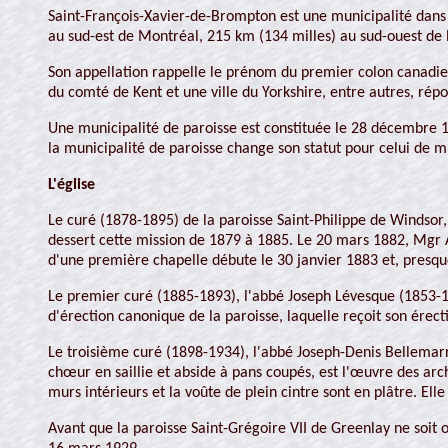
Saint-François-Xavier-de-Brompton est une municipalité dans l
au sud-est de Montréal, 215 km (134 milles) au sud-ouest de 
Son appellation rappelle le prénom du premier colon canadi
du comté de Kent et une ville du Yorkshire, entre autres, rép
Une municipalité de paroisse est constituée le 28 décembre 1
la municipalité de paroisse change son statut pour celui de m
L'église
Le curé (1878-1895) de la paroisse Saint-Philippe de Windsor,
dessert cette mission de 1879 à 1885. Le 20 mars 1882, Mgr A
d'une première chapelle débute le 30 janvier 1883 et, presqu
Le premier curé (1885-1893), l'abbé Joseph Lévesque (1853-18
d'érection canonique de la paroisse, laquelle reçoit son érecti
Le troisième curé (1898-1934), l'abbé Joseph-Denis Bellemarre
chœur en saillie et abside à pans coupés, est l'œuvre des ar
murs intérieurs et la voûte de plein cintre sont en plâtre. 
Avant que la paroisse Saint-Grégoire VII de Greenlay ne soit 