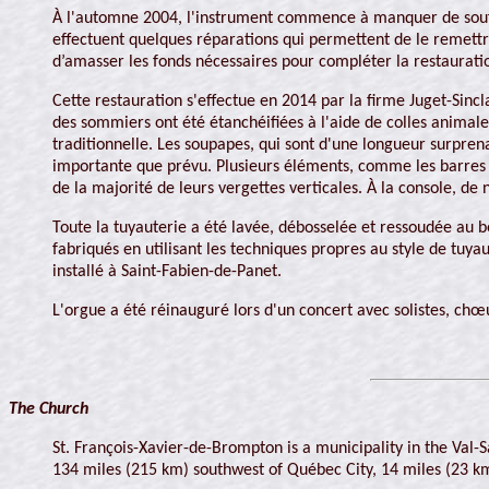
À l'automne 2004, l'instrument commence à manquer de souffle
effectuent quelques réparations qui permettent de le remettre
d’amasser les fonds nécessaires pour compléter la restaurati
Cette restauration s'effectue en 2014 par la firme Juget-Sincl
des sommiers ont été étanchéifiées à l'aide de colles animales
traditionnelle. Les soupapes, qui sont d'une longueur surpre
importante que prévu. Plusieurs éléments, comme les barres d
de la majorité de leurs vergettes verticales. À la console, de 
Toute la tuyauterie a été lavée, débosselée et ressoudée au bes
fabriqués en utilisant les techniques propres au style de tuya
installé à Saint-Fabien-de-Panet.
L'orgue a été réinauguré lors d'un concert avec solistes, chœu
The Church
St. François-Xavier-de-Brompton is a municipality in the Val-S
134 miles (215 km) southwest of Québec City, 14 miles (23 k