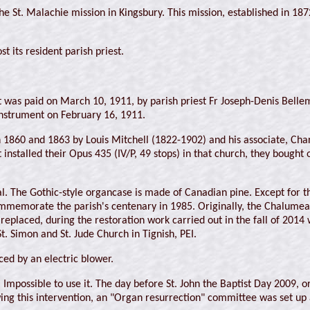
he St. Malachie mission in Kingsbury. This mission, established in 1872
st its resident parish priest.
 it was paid on March 10, 1911, by parish priest Fr Joseph-Denis Belle
instrument on February 16, 1911.
 1860 and 1863 by Louis Mitchell (1822-1902) and his associate, Char
 installed their Opus 435 (IV/P, 49 stops) in that church, they bought 
. The Gothic-style organcase is made of Canadian pine. Except for the
ommemorate the parish's centenary in 1985. Originally, the Chalume
eplaced, during the restoration work carried out in the fall of 2014
t. Simon and St. Jude Church in Tignish, PEI.
d by an electric blower.
.. Impossible to use it. The day before St. John the Baptist Day 2009
wing this intervention, an "Organ resurrection" committee was set up 