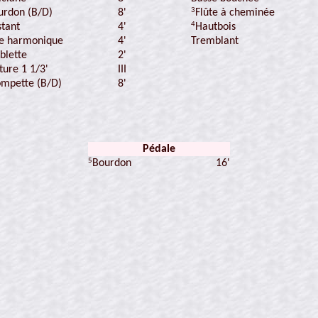
3
8'
urdon (B/D)
Flûte à cheminée
4
stant
4'
Hautbois
te harmonique
4'
Tremblant
blette
2'
ture 1 1/3'
III
8'
ompette (B/D)
Pédale
5
16'
Bourdon