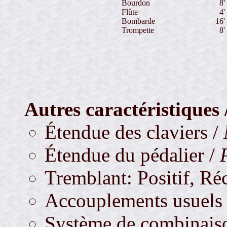
Bourdon
8'
Flûte
4'
Bombarde
16'
Trompette
8'
Autres caractéristiques 
Étendue des claviers /
Étendue du pédalier /
Tremblant: Positif, Ré
Accouplements usuels
Système de combinaiso