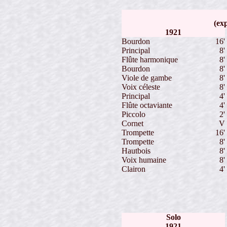
(exp
1921
Bourdon
16'
Principal
8'
Flûte harmonique
8'
Bourdon
8'
Viole de gambe
8'
Voix céleste
8'
Principal
4'
Flûte octaviante
4'
Piccolo
2'
Cornet
V
Trompette
16'
Trompette
8'
Hautbois
8'
Voix humaine
8'
Clairon
4'
Solo
1921