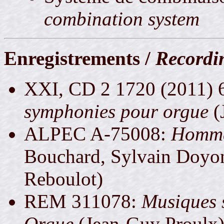
combination system
Enregistrements /
Recordi
XXI, CD 2 1720 (2011)
symphonies pour orgue
(
ALPEC A-75008:
Homma
Bouchard, Sylvain Doyon
Reboulot)
REM 311078:
Musiques 
Orgue
(Jean-Guy Proulx