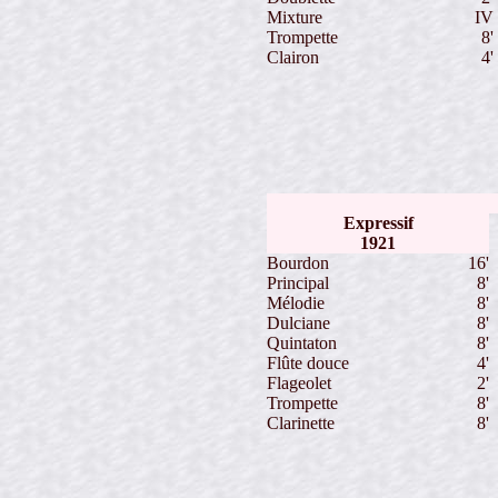
Mixture
IV
Trompette
8'
Clairon
4'
Expressif
1921
Bourdon
16'
Principal
8'
Mélodie
8'
Dulciane
8'
Quintaton
8'
Flûte douce
4'
Flageolet
2'
Trompette
8'
Clarinette
8'