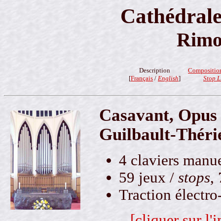
Cathédral
Rimo
Description
Compositio
[
Français
/
English
]
Stop L
Casavant, Opus 
Guilbault-Théri
4 claviers manue
59 jeux /
stops
,
Traction électr
[cliquer sur l