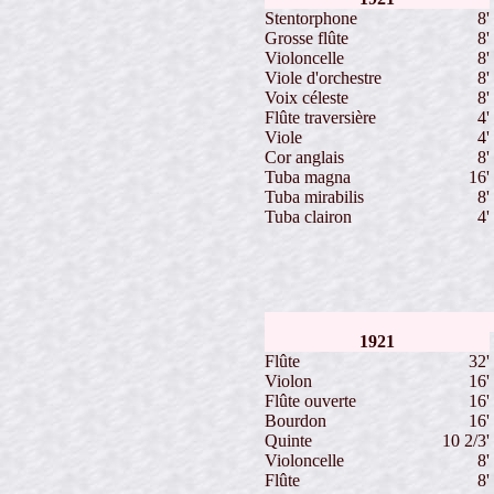
Stentorphone
8'
Grosse flûte
8'
Violoncelle
8'
Viole d'orchestre
8'
Voix céleste
8'
Flûte traversière
4'
Viole
4'
Cor anglais
8'
Tuba magna
16'
Tuba mirabilis
8'
Tuba clairon
4'
1921
Flûte
32'
Violon
16'
Flûte ouverte
16'
Bourdon
16'
Quinte
10 2/3'
Violoncelle
8'
Flûte
8'