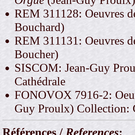
REM 311128: Oeuvres de 
Bouchard)
REM 311131: Oeuvres de
Boucher)
SISCOM: Jean-Guy Proulx
Cathédrale
FONOVOX 7916-2: Oeuvre
Guy Proulx) Collection: 
Références /
References
: