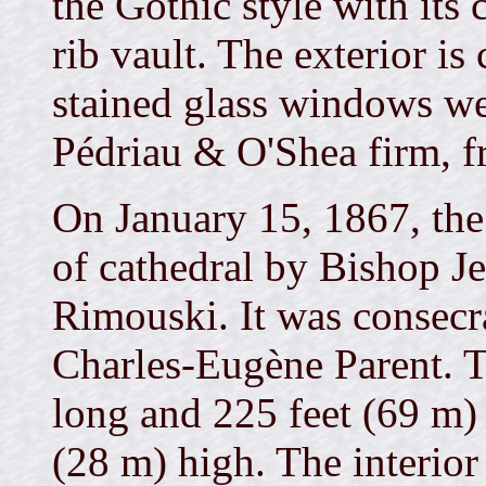
the Gothic style with its 
rib vault. The exterior i
stained glass windows we
Pédriau & O'Shea firm, 
On January 15, 1867, the 
of cathedral by Bishop Je
Rimouski. It was consec
Charles-Eugène Parent. T
long and 225 feet (69 m) 
(28 m) high. The interior 