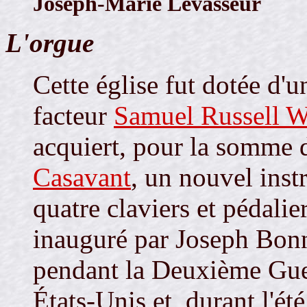
Joseph-Marie Levasseur
L'orgue
Cette église fut dotée d'u
facteur
Samuel Russell W
acquiert, pour la somme 
Casavant
, un nouvel inst
quatre claviers et pédalie
inauguré par Joseph Bonne
pendant la Deuxième Gue
États-Unis et, durant l'é