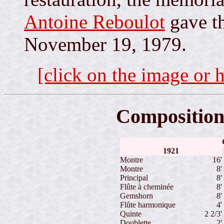
Antoine Reboulot
gave th
November 19, 1979.
[click on the image or h
Composition
1921
Montre
16'
Montre
8'
Principal
8'
Flûte à cheminée
8'
Gemshorn
8'
Flûte harmonique
4'
Quinte
2 2/3'
Doublette
2'