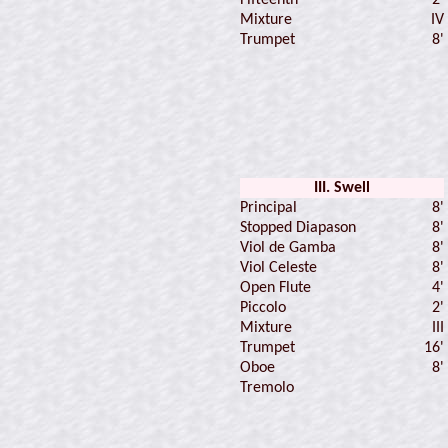
Mixture
IV
Trumpet
8'
III. Swell
Principal
8'
Stopped Diapason
8'
Viol de Gamba
8'
Viol Celeste
8'
Open Flute
4'
Piccolo
2'
Mixture
III
Trumpet
16'
Oboe
8'
Tremolo