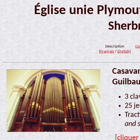
Église unie Plymou
Sherb
Description
Co
[
Français
/
English
]
Casavan
Guilbau
3 cla
25 j
Tract
and s
[cliquer