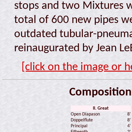
stops and two Mixtures w
total of 600 new pipes w
outdated tubular-pneumati
reinaugurated by Jean LeBu
[click on the image or h
Composition
II. Great
Open Diapason
8'
Doppelflute
8'
Principal
4'
Fifteenth
2'