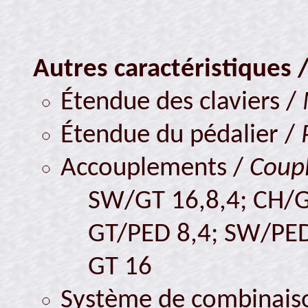
Autres caractéristiques 
Étendue des claviers /
Étendue du pédalier /
Accouplements /
Coupl
SW/GT 16,8,4; CH/G
GT/PED 8,4; SW/PE
GT 16
Système de combinaiso