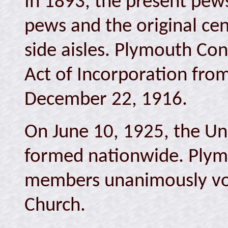
In 1893, the present pews
pews and the original cen
side aisles. Plymouth Co
Act of Incorporation from
December 22, 1916.
On June 10, 1925, the U
formed nationwide. Plym
members unanimously vo
Church.