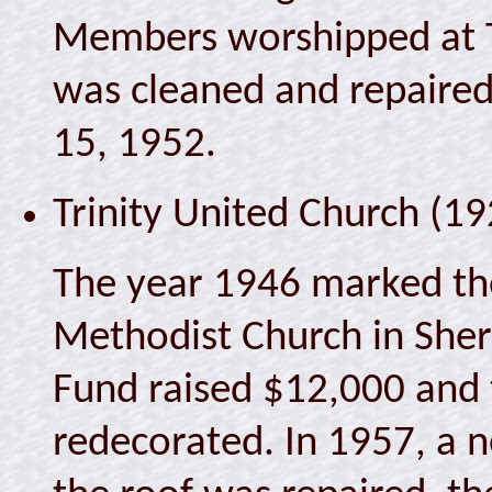
Members worshipped at Tr
was cleaned and repaired
15, 1952.
Trinity United Church (1
The year 1946 marked the
Methodist Church in Sher
Fund raised $12,000 and
redecorated. In 1957, a 