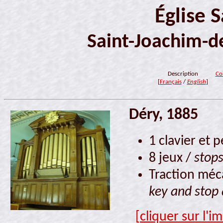
Église 
Saint-Joachim-
Description
Co
[
Français
/
English
]
Déry, 1885
1 clavier et 
8 jeux /
stop
Traction méca
key and stop 
[cliquer sur l'