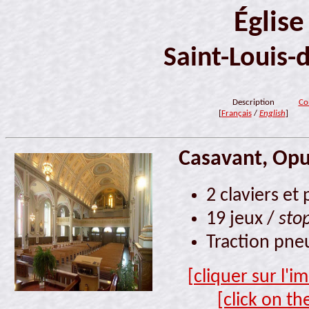
Église
Saint-Louis-
Description
Co
[
Français
/
English
]
Casavant, Opu
2 claviers et
19 jeux /
sto
Traction pne
[cliquer sur l'
[click on th