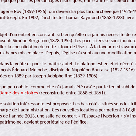
époque pour les personnages historiques, entre autres le célèbre d
l-Eugène Roy (1859-1926), qui deviendra plus tard archevêque (1925-1
int-Joseph. En 1902, l’architecte Thomas Raymond (1853-1923) livre les
objet d’un entretien constant, si bien qu’elle n’a jamais nécessité de 
 Joseph-Siméon Bergeron (1878-1955). Les paroissiens se sont inquiétés 
er la consolidation de cette « tour de Pise ». À la faveur de travaux de
ux bancs mis en place. Depuis, l’église n’a subi aucune modification 
ns la voûte et pour le maître-autel. Le plafond est en effet décoré à
rançois-Édouard Meloche, disciple de Napoléon Bourassa (1827-1916). 
lisées en 1889 par Joseph-Adolphe Rho (1839-1905).
ue peu oublié, comme elle n’a jamais été rasée par le feu ni subi de 
Dame-des-Victoires
(reconstruite entre 1858 et 1861).
e solution intéressante est proposée. Les bas-côtés, situés sous les 
rge de l'administration. Ces nouvelles locations permettent à l’égl
rs de l'année 2013, une salle de concert « l'Espacxe Hypérion » s'y in
patrimoine, devient propriétaire de l'édifice.