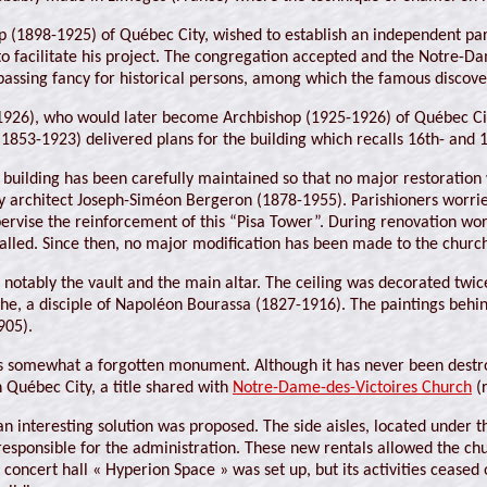
p (1898-1925) of Québec City, wished to establish an independent par
 to facilitate his project. The congregation accepted and the Notre-D
passing fancy for historical persons, among which the famous discove
-1926), who would later become Archbishop (1925-1926) of Québec City
1853-1923) delivered plans for the building which recalls 16th- and 1
 building has been carefully maintained so that no major restoration
y architect Joseph-Siméon Bergeron (1878-1955). Parishioners worried
ervise the reinforcement of this “Pisa Tower”. During renovation wor
alled. Since then, no major modification has been made to the churc
 notably the vault and the main altar. The ceiling was decorated twic
he, a disciple of Napoléon Bourassa (1827-1916). The paintings behin
905).
 is somewhat a forgotten monument. Although it has never been destroy
 Québec City, a title shared with
Notre-Dame-des-Victoires Church
(r
n interesting solution was proposed. The side aisles, located under t
responsible for the administration. These new rentals allowed the ch
 concert hall « Hyperion Space » was set up, but its activities cease