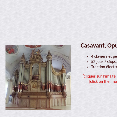
Casavant, Opu
4 claviers et p
52 jeux /
stops
Traction élect
[cliquer sur l'image
[click on the ima