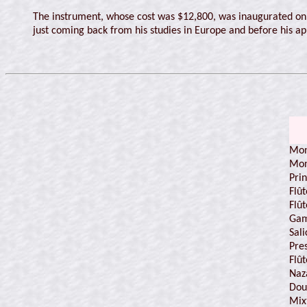
The instrument, whose cost was $12,800, was inaugurated on J
just coming back from his studies in Europe and before his 
Mon
Mon
Prin
Flû
Flû
Ga
Sali
Pre
Flû
Naz
Dou
Mix