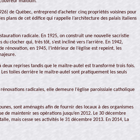
écouvreur malouin.
926) de Québec, entreprend d’acheter cinq propriétés voisines pour
 plans de cet édifice qui rappelle l’architecture des palais italiens
restauration radicale. En 1925, on construit une nouvelle sacristie
du clocher qui, très tôt, s’est incliné vers l’arrière. En 1942,
 rénovation, en 1945, l’intérieur de l’église est repeint, les
majeure.
 deux reprises tandis que le maître-autel est transformé trois fois.
Les toiles derrière le maître-autel sont pratiquement les seuls
rénovations radicales, elle demeure l’église paroissiale catholique
tribunes, sont aménagés afin de fournir des locaux à des organismes
ise de maintenir ses opérations jusqu’en 2012. Le 30 décembre
stalle, mais cesse ses activités le 31 décembre 2013. En 2014, La