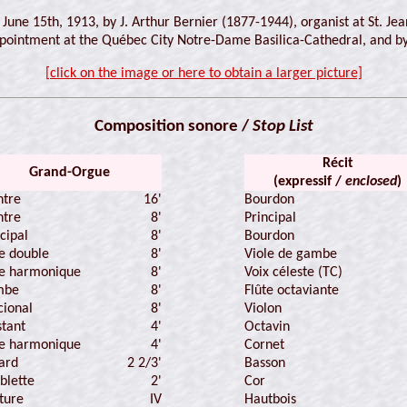
une 15th, 1913, by J. Arthur Bernier (1877-1944), organist at St. Je
appointment at the Québec City Notre-Dame Basilica-Cathedral, and by
[click on the image or here to obtain a larger picture]
Composition sonore /
Stop List
Récit
Grand-Orgue
(expressif /
enclosed
)
tre
16'
Bourdon
tre
8'
Principal
cipal
8'
Bourdon
te double
8'
Viole de gambe
te harmonique
8'
Voix céleste (TC)
mbe
8'
Flûte octaviante
cional
8'
Violon
stant
4'
Octavin
te harmonique
4'
Cornet
ard
2 2/3'
Basson
blette
2'
Cor
ture
IV
Hautbois