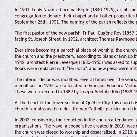
In 1901, Louis-Nazaire Cardinal Bégin (1840-1925), archbisho
congregation to donate their chapel and all other properties
September 25th, 1901. The naming of the parish reflects the 
The first pastor of the new parish, Fr Paul-Eugène Roy (1859
facing St. Joseph Street. In 1902, architect Thomas Raymond (
Ever since becoming a parochial place of worship, the church
the church and the presbytery, according to plans drawn up b
1942, architect Pierre Lévesque (1880-1955) was asked to sup
floors were replaced with “terrazzo”, and new pews were inst
The interior decor was modified several times over the years,
medallions, in 1945, are allocated to François-Édouard Meloc
These were executed in 1889 by Joseph-Adolphe Rho (1839-1
At the heart of the lower section of Québec City, this church
church remains as the oldest Roman Catholic parish church in
In 2003, considering the reduction in the church attendance, a
organizations. The Nave, a cooperative created in 2010, was 
the church was closed to worship and desacralized. In 2013, a