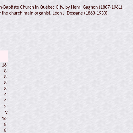
an-Baptiste Church in Québec City, by Henri Gagnon (1887-1961),
 the church main organist, Léon J. Dessane (1863-1930).
16'
8'
8'
8'
8'
4'
4'
2'
V
16'
8'
8'