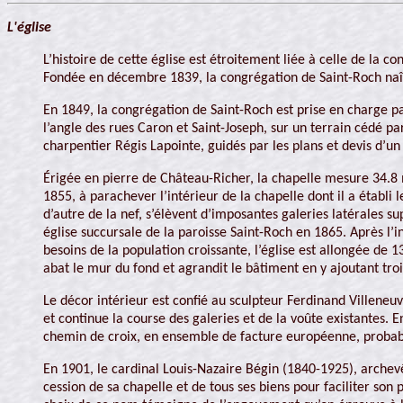
L'église
L’histoire de cette église est étroitement liée à celle de la
Fondée en décembre 1839, la congrégation de Saint-Roch naît 
En 1849, la congrégation de Saint-Roch est prise en charge par
l’angle des rues Caron et Saint-Joseph, sur un terrain cédé p
charpentier Régis Lapointe, guidés par les plans et devis d’u
Érigée en pierre de Château-Richer, la chapelle mesure 34.8 
1855, à parachever l’intérieur de la chapelle dont il a établi
d’autre de la nef, s’élèvent d’imposantes galeries latérales s
église succursale de la paroisse Saint-Roch en 1865. Après l’in
besoins de la population croissante, l’église est allongée de 
abat le mur du fond et agrandit le bâtiment en y ajoutant troi
Le décor intérieur est confié au sculpteur Ferdinand Villeneuv
et continue la course des galeries et de la voûte existantes.
chemin de croix, en ensemble de facture européenne, probable
En 1901, le cardinal Louis-Nazaire Bégin (1840-1925), archev
cession de sa chapelle et de tous ses biens pour faciliter s