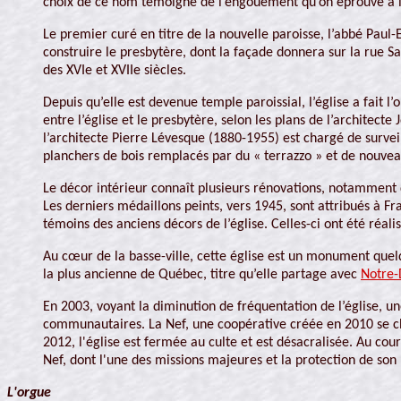
choix de ce nom témoigne de l’engouement qu’on éprouve à l’
Le premier curé en titre de la nouvelle paroisse, l’abbé Pau
construire le presbytère, dont la façade donnera sur la rue Sa
des XVIe et XVIIe siècles.
Depuis qu’elle est devenue temple paroissial, l’église a fait l’
entre l’église et le presbytère, selon les plans de l’architecte
l’architecte Pierre Lévesque (1880-1955) est chargé de surveill
planchers de bois remplacés par du « terrazzo » et de nouvea
Le décor intérieur connaît plusieurs rénovations, notamment da
Les derniers médaillons peints, vers 1945, sont attribués à F
témoins des anciens décors de l’église. Celles-ci ont été réa
Au cœur de la basse-ville, cette église est un monument quelq
la plus ancienne de Québec, titre qu’elle partage avec
Notre-
En 2003, voyant la diminution de fréquentation de l’église, un
communautaires. La Nef, une coopérative créée en 2010 se cha
2012, l'église est fermée au culte et est désacralisée. Au cou
Nef, dont l'une des missions majeures et la protection de son 
L'orgue