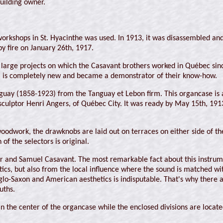
building owner.
shops in St. Hyacinthe was used. In 1913, it was disassembled and tra
y fire on January 26th, 1917.
 large projects on which the Casavant brothers worked in Québec sin
13, is completely new and became a demonstrator of their know-how.
uay (1858-1923) from the Tanguay et Lebon firm. This organcase is a
-sculptor Henri Angers, of Québec City. It was ready by May 15th, 1913
 woodwork, the drawknobs are laid out on terraces on either side of
f the selectors is original.
r and Samuel Casavant. The most remarkable fact about this instrume
tics, but also from the local influence where the sound is matched wi
nglo-Saxon and American aesthetics is indisputable. That's why ther
uths.
n the center of the organcase while the enclosed divisions are located