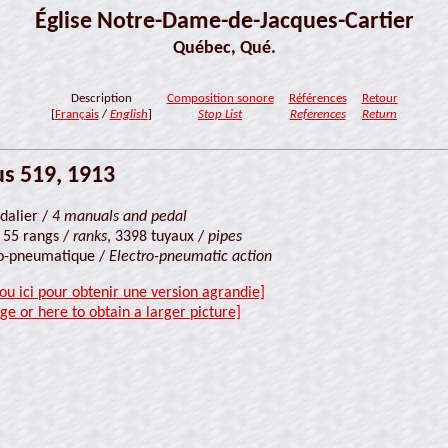
Église Notre-Dame-de-Jacques-Cartier
Québec, Qué.
Description
Composition sonore
Références
Retour
[
Français
/
English
]
Stop List
References
Return
s 519, 1913
édalier /
4 manuals and pedal
, 55 rangs /
ranks
, 3398 tuyaux /
pipes
ro-pneumatique /
Electro-pneumatic action
 ou ici pour obtenir une version agrandie]
ge or here to obtain a larger picture]