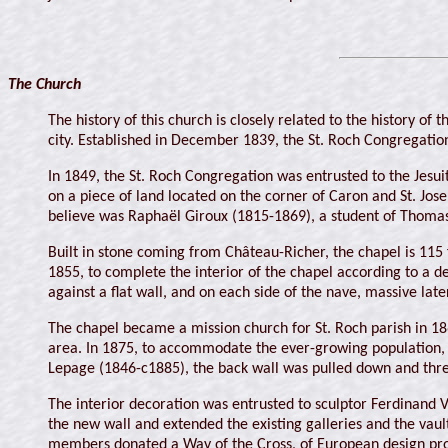
The Church
The history of this church is closely related to the history o
city. Established in December 1839, the St. Roch Congregatio
In 1849, the St. Roch Congregation was entrusted to the Jesu
on a piece of land located on the corner of Caron and St. Jos
believe was Raphaël Giroux (1815-1869), a student of Thoma
Built in stone coming from Château-Richer, the chapel is 115
1855, to complete the interior of the chapel according to a de
against a flat wall, and on each side of the nave, massive late
The chapel became a mission church for St. Roch parish in 1865
area. In 1875, to accommodate the ever-growing population, 
Lepage (1846-c1885), the back wall was pulled down and thr
The interior decoration was entrusted to sculptor Ferdinand 
the new wall and extended the existing galleries and the vau
members donated a Way of the Cross, of European design pro