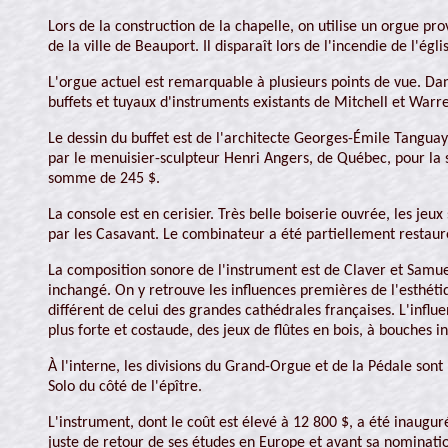
Lors de la construction de la chapelle, on utilise un orgue pr
de la ville de Beauport. Il disparaît lors de l'incendie de l'égl
L'orgue actuel est remarquable à plusieurs points de vue. Dan
buffets et tuyaux d'instruments existants de Mitchell et Warre
Le dessin du buffet est de l'architecte Georges-Émile Tanguay
par le menuisier-sculpteur Henri Angers, de Québec, pour la s
somme de 245 $.
La console est en cerisier. Très belle boiserie ouvrée, les jeu
par les Casavant. Le combinateur a été partiellement restauré
La composition sonore de l'instrument est de Claver et Samue
inchangé. On y retrouve les influences premières de l'esthétiq
différent de celui des grandes cathédrales françaises. L'infl
plus forte et costaude, des jeux de flûtes en bois, à bouches 
À l'interne, les divisions du Grand-Orgue et de la Pédale sont p
Solo du côté de l'épître.
L'instrument, dont le coût est élevé à 12 800 $, a été inaugu
juste de retour de ses études en Europe et avant sa nominati