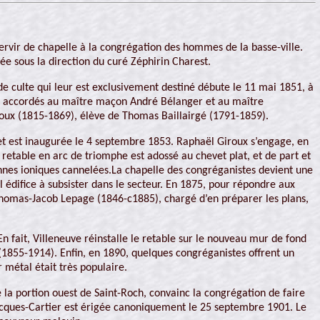
servir de chapelle à la congrégation des hommes de la basse-ville.
e sous la direction du curé Zéphirin Charest.
 de culte qui leur est exclusivement destiné débute le 11 mai 1851, à
sont accordés au maître maçon André Bélanger et au maître
Giroux (1815-1869), élève de Thomas Baillairgé (1791-1859).
 et est inaugurée le 4 septembre 1853. Raphaël Giroux s’engage, en
n retable en arc de triomphe est adossé au chevet plat, et de part et
olonnes ioniques cannelées.La chapelle des congréganistes devient une
ul édifice à subsister dans le secteur. En 1875, pour répondre aux
te Thomas-Jacob Lepage (1846-c1885), chargé d’en préparer les plans,
En fait, Villeneuve réinstalle le retable sur le nouveau mur de fond
 (1855-1914). Enfin, en 1890, quelques congréganistes offrent un
métal était très populaire.
la portion ouest de Saint-Roch, convainc la congrégation de faire
-Jacques-Cartier est érigée canoniquement le 25 septembre 1901. Le