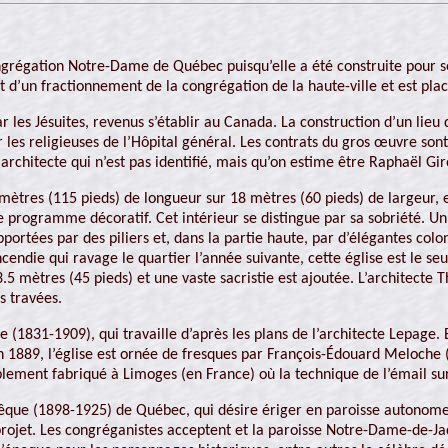
 congrégation Notre-Dame de Québec puisqu’elle a été construite pour 
d’un fractionnement de la congrégation de la haute-ville et est placé
 les Jésuites, revenus s’établir au Canada. La construction d’un lieu
ar les religieuses de l’Hôpital général. Les contrats du gros œuvre 
n architecte qui n’est pas identifié, mais qu’on estime être Raphaël 
mètres (115 pieds) de longueur sur 18 mètres (60 pieds) de largeur,
 le programme décoratif. Cet intérieur se distingue par sa sobriété. U
upportées par des piliers et, dans la partie haute, par d’élégantes c
cendie qui ravage le quartier l’année suivante, cette église est le se
13.5 mètres (45 pieds) et une vaste sacristie est ajoutée. L’architec
s travées.
e (1831-1909), qui travaille d’après les plans de l’architecte Lepage. 
 En 1889, l’église est ornée de fresques par François-Édouard Meloche
ment fabriqué à Limoges (en France) où la technique de l’émail sur 
êque (1898-1925) de Québec, qui désire ériger en paroisse autonome 
on projet. Les congréganistes acceptent et la paroisse Notre-Dame-de