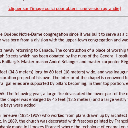
[cliquer sur l'image ou ici pour obtenir une version agrandie]
f the Québec Notre-Dame congregation since it was built to serve as a 
n was born from a division with the upper-town congregation and was 
its newly returning to Canada. The construction of a place of worshi
eph Streets which has been donated by the nuns of the General Hospit
s Baillargé. Master mason André Bélanger and master carpenter Régi
 feet (34.8 meters) long by 60 feet (18 meters) wide, and was inaug
coration project of his own. The interior of the chapel is renowned for
ral galleries are supported by pillars becoming, in their top portion, 
. The following year, a large fire devastated the lower part of the c
the chapel was enlarged by 45 feet (13.5 meters) and a large vestry
ee bays were added.
Villeneuve (1831-1909) who worked from plans drawn up by architect L
lt. In 1889, the church was decorated with frescoes painted by Franç
bably made in Limoges (France) where the technique of enamel on m