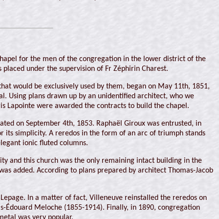
chapel for the men of the congregation in the lower district of the
placed under the supervision of Fr Zéphirin Charest.
p that would be exclusively used by them, began on May 11th, 1851,
al. Using plans drawn up by an unidentified architect, who we
s Lapointe were awarded the contracts to build the chapel.
urated on September 4th, 1853. Raphaël Giroux was entrusted, in
 its simplicity. A reredos in the form of an arc of triumph stands
elegant ionic fluted columns.
ity and this church was the only remaining intact building in the
 was added. According to plans prepared by architect Thomas-Jacob
epage. In a matter of fact, Villeneuve reinstalled the reredos on
ois-Édouard Meloche (1855-1914). Finally, in 1890, congregation
etal was very popular.