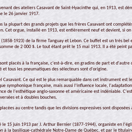
ovenant des ateliers Casavant de Saint-Hyacinthe qui, en 1913, est démo
ise le 26 janvier 1917.
s la plupart des grands projets que les frères Casavant ont complétés
n. Cet orgue, installé en 1913, est entièrement neuf et devient, si on
 (1858-1923) de la firme Tanguay et Lebon. Ce buffet est un très bel e
omme de 2 000 $. Le tout étant prêt le 15 mai 1913. Il a été peint pa
x sont placés à la française, c'est-à-dire, en gradins de part et d'au
 et tous les pneumatiques des sélecteurs sont d'origine.
l Casavant. Ce qui est le plus remarquable dans cet instrument est 
ue symphonique française, mais aussi l'influence locale, l'adaptation
uence de l'esthétique anglo-saxonne et américaine est indéniable. C'e
inversées et à doubles bouches.
lacées au centre tandis que les divisions expressives sont disposées à l
ré le 15 juin 1913 par J. Arthur Bernier (1877-1944), organiste en l'
on à la basilique-cathédrale Notre-Dame de Québec, et par le titulair