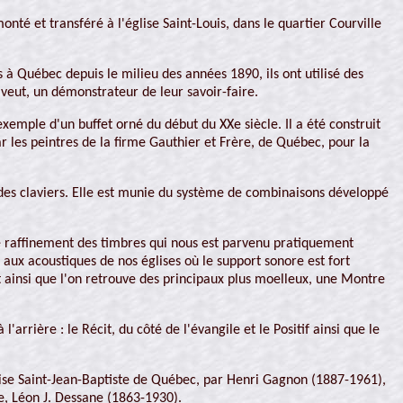
nté et transféré à l'église Saint-Louis, dans le quartier Courville
 à Québec depuis le milieu des années 1890, ils ont utilisé des
 veut, un démonstrateur de leur savoir-faire.
xemple d'un buffet orné du début du XXe siècle. Il a été construit
r les peintres de la firme Gauthier et Frère, de Québec, pour la
tre des claviers. Elle est munie du système de combinaisons développé
le raffinement des timbres qui nous est parvenu pratiquement
 aux acoustiques de nos églises où le support sonore est fort
st ainsi que l'on retrouve des principaux plus moelleux, une Montre
'arrière : le Récit, du côté de l'évangile et le Positif ainsi que le
église Saint-Jean-Baptiste de Québec, par Henri Gagnon (1887-1961),
e, Léon J. Dessane (1863-1930).