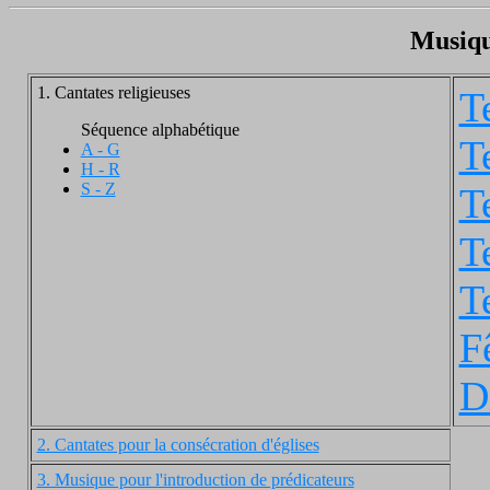
Musiqu
1. Cantates religieuses
T
Séquence alphabétique
T
A - G
H - R
S - Z
T
T
T
F
D
2. Cantates pour la consécration d'églises
3. Musique pour l'introduction de prédicateurs