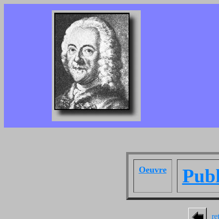
Oeuvre
Publ
re