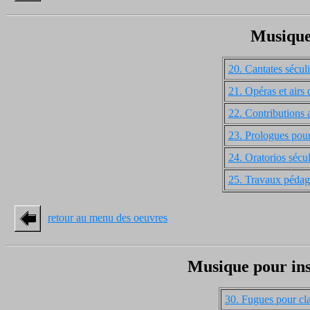
Musique 
20. Cantates séculi
21. Opéras et airs 
22. Contributions 
23. Prologues pou
24. Oratorios sécul
25. Travaux pédago
retour au menu des oeuvres
Musique pour ins
30. Fugues pour cl