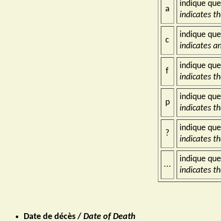
indique que
a
indicates t
indique que
c
indicates a
indique que 
f
indicates th
indique que
p
indicates t
indique que
?
indicates th
indique que
...
indicates t
Date de décès /
Date of Death