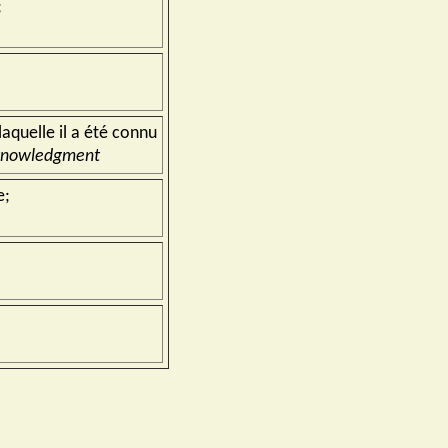
;
laquelle il a été connu
 acknowledgment
e;