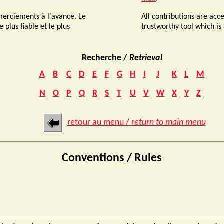
merciements à l'avance. Le
All contributions are acc
e plus fiable et le plus
trustworthy tool which is
Recherche /
Retrieval
A
B
C
D
E
F
G
H
I
J
K
L
M
N
O
P
Q
R
S
T
U
V
W
X
Y
Z
retour au menu /
return to main menu
Conventions / Rules