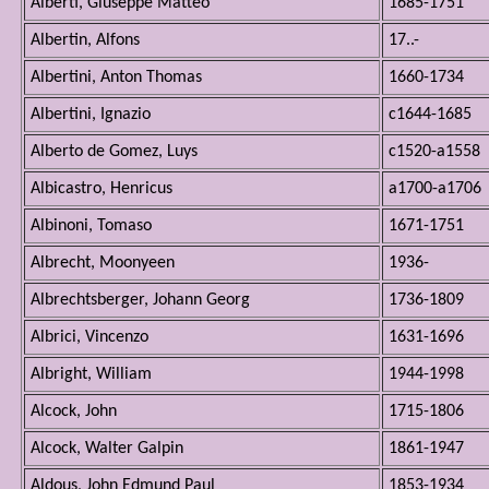
Alberti, Giuseppe Matteo
1685-1751
Albertin, Alfons
17..-
Albertini, Anton Thomas
1660-1734
Albertini, Ignazio
c1644-1685
Alberto de Gomez, Luys
c1520-a1558
Albicastro, Henricus
a1700-a1706
Albinoni, Tomaso
1671-1751
Albrecht, Moonyeen
1936-
Albrechtsberger, Johann Georg
1736-1809
Albrici, Vincenzo
1631-1696
Albright, William
1944-1998
Alcock, John
1715-1806
Alcock, Walter Galpin
1861-1947
Aldous, John Edmund Paul
1853-1934