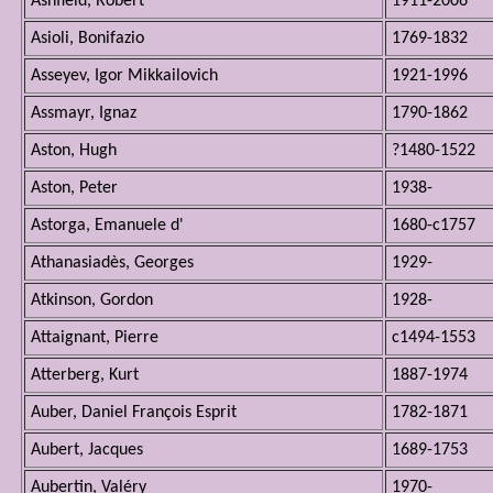
Ashfield, Robert
1911-2006
Asioli, Bonifazio
1769-1832
Asseyev, Igor Mikkailovich
1921-1996
Assmayr, Ignaz
1790-1862
Aston, Hugh
?1480-1522
Aston, Peter
1938-
Astorga, Emanuele d'
1680-c1757
Athanasiadès, Georges
1929-
Atkinson, Gordon
1928-
Attaignant, Pierre
c1494-1553
Atterberg, Kurt
1887-1974
Auber, Daniel François Esprit
1782-1871
Aubert, Jacques
1689-1753
Aubertin, Valéry
1970-