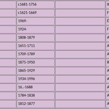
c1681-1756
I
c1621-1669
F
1969-
É
1924-
F
1808-1879
A
1651-1711
A
1709-1789
A
1875-1950
R
1865-1929
A
1934-1996
A
16..-1688
A
1784-1838
A
1812-1877
A