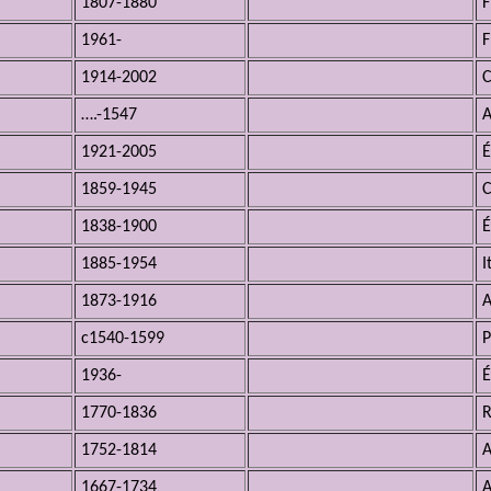
1807-1880
F
1961-
F
1914-2002
….-1547
A
1921-2005
É
1859-1945
1838-1900
É
1885-1954
I
1873-1916
A
c1540-1599
P
1936-
É
1770-1836
R
1752-1814
A
1667-1734
A