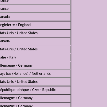
rance
rance
Canada
ngleterre / England
tats-Unis / United States
Canada
tats-Unis / United States
talie / Italy
llemagne / Germany
ays bas (Hollande) / Netherlands
tats-Unis / United States
épublique tchèque / Czech Republic
llemagne / Germany
llemagne / Germany