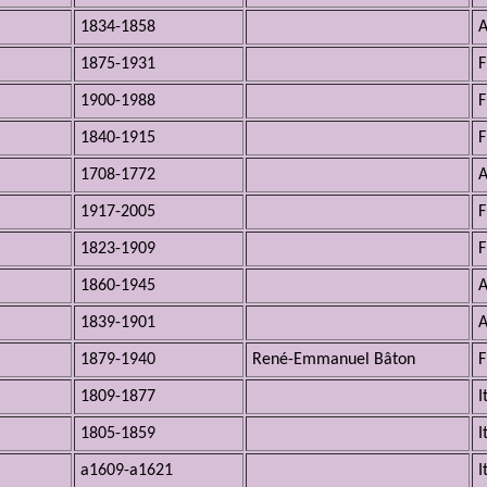
1834-1858
A
1875-1931
F
1900-1988
F
1840-1915
F
1708-1772
A
1917-2005
F
1823-1909
F
1860-1945
A
1839-1901
A
1879-1940
René-Emmanuel Bâton
F
1809-1877
I
1805-1859
I
a1609-a1621
I