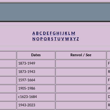
A
B
C
D
E
F
G
H
I
J
K
L
M
N
O
P
Q
R
S
T
U
V
W
X
Y
Z
Dates
Renvoi /
See
1873-1949
F
1873-1943
R
1597-1664
F
1905-1986
A
c1623-1684
D
1943-2023
R