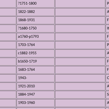
?1751-1800
P
1822-1882
A
1868-1931
F
?1680-1750
I
a1760-p1793
F
1703-1764
P
c1882-1955
A
b1650-1719
F
1683-1764
F
1943-
1921-2010
A
1884-1947
S
1903-1960
A