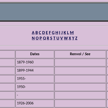
A
B
C
D
E
F
G
H
I
J
K
L
M
N
O
P
Q
R
S
T
U
V
W
X
Y
Z
Dates
Renvoi /
See
1879-1960
1899-1944
1955-
1950-
-
1926-2006